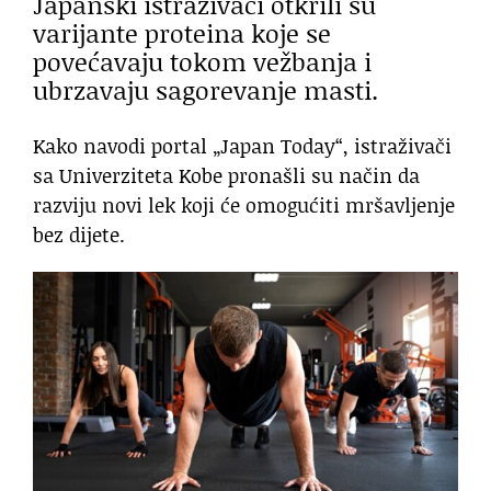
Japanski istraživači otkrili su
varijante proteina koje se
povećavaju tokom vežbanja i
ubrzavaju sagorevanje masti.
Kako navodi portal „Japan Today“, istraživači
sa Univerziteta Kobe pronašli su način da
razviju novi lek koji će omogućiti mršavljenje
bez dijete.