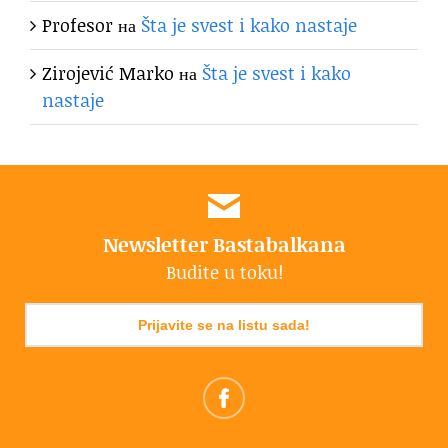
Profesor
на
Šta je svest i kako nastaje
Zirojević Marko
на
Šta je svest i kako
nastaje
Newsletter Bastabalkana
Budite u toku!
Prijavite se na listu sada!