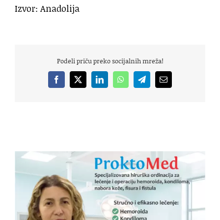
Izvor: Anadolija
Podeli priču preko socijalnih mreža!
Facebook
X
LinkedIn
WhatsApp
Telegram
Email