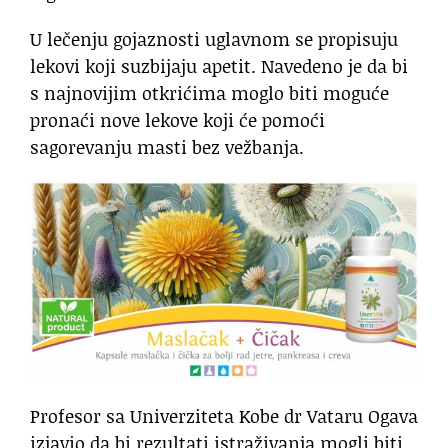
U lečenju gojaznosti uglavnom se propisuju
lekovi koji suzbijaju apetit. Navedeno je da bi
s najnovijim otkrićima moglo biti moguće
pronaći nove lekove koji će pomoći
sagorevanju masti bez vežbanja.
Profesor sa Univerziteta Kobe dr Vataru Ogava
izjavio da bi rezultati istraživanja mogli biti