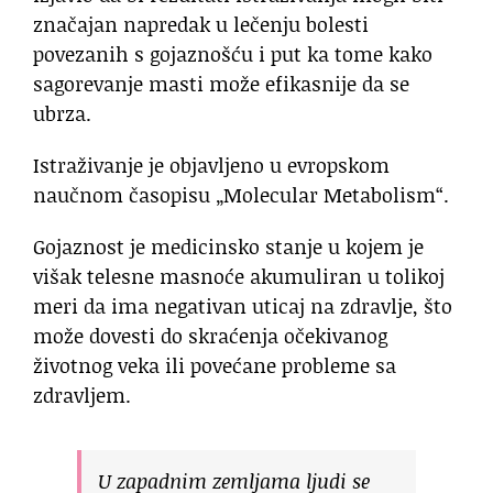
značajan napredak u lečenju bolesti
povezanih s gojaznošću i put ka tome kako
sagorevanje masti može efikasnije da se
ubrza.
Istraživanje je objavljeno u evropskom
naučnom časopisu „Molecular Metabolism“.
Gojaznost je medicinsko stanje u kojem je
višak telesne masnoće akumuliran u tolikoj
meri da ima negativan uticaj na zdravlje, što
može dovesti do skraćenja očekivanog
životnog veka ili povećane probleme sa
zdravljem.
U zapadnim zemljama ljudi se