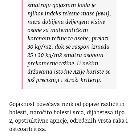
smatraju gojaznim kada je
njihov indeks telesne mase (BMI),
mera dobijena deljenjem visine
osobe sa matematičkim
korenom težine te osobe, prelazi
30 kg/m2, dok se raspon između
25 i 30 kg/m2 smatra osobom
prekomerne težine. U nekim
državama istočne Azije koriste se
još precizniji i stroži kriteriji.
Gojaznost povećava rizik od pojave različitih
bolesti, naročito bolesti srca, dijabetesa tipa
2, opstruktivne apneje, određenih vrsta raka i
osteoartritisa.