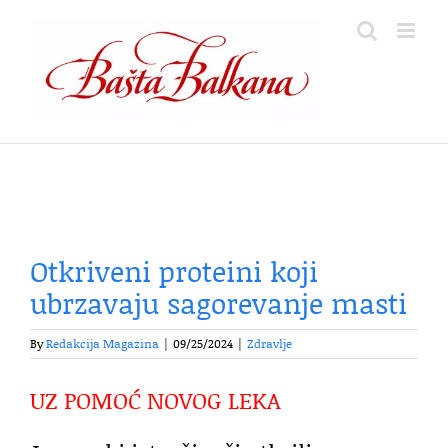
Skip
to
content
Otkriveni proteini koji
ubrzavaju sagorevanje masti
By
Redakcija Magazina
|
09/25/2024
|
Zdravlje
UZ POMOĆ NOVOG LEKA