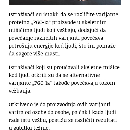
Istraživači su istakli da se različite varijante
proteina „PGC-1a“ proizvode u skeletnim
mišićima ljudi koji vežbaju, dodajući da
povećanje različitih varijanti povećava
potrošnju energije kod ljudi, što im pomaže
da sagore više masti.
Istraživači koji su proučavali skeletne mišiće
kod ljudi otkrili su da se alternativne
varijante „PGC-1a“ takođe povećavaju tokom
vežbanja.
Otkriveno je da proizvodnja ovih varijanti
varira od osobe do osobe, pa čak i kada ljudi
rade istu vežbu, postižu se različiti rezultati
u gubitku težine.