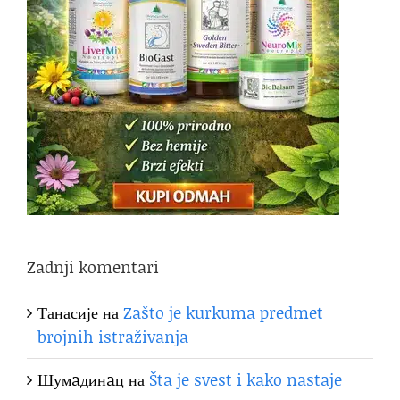
Zadnji komentari
Танасије
на
Zašto je kurkuma predmet
brojnih istraživanja
Шумaдинaц
на
Šta je svest i kako nastaje