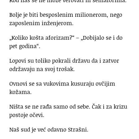
Kod nas se ne može verovati ni semaforima.
Bolje je biti besposlenim milionerom, nego
zaposlenim inženjerom.
„Koliko košta aforizam?“ – „Dobijalo se i do
pet godina“.
Lopovi su toliko pokrali državu da i zatvor
održavaju na svoj trošak.
Ovnovi se sa vukovima kusuraju ovčijim
kožama.
Ništa se ne rađa samo od sebe. Čak i za krizu
postoje očevi.
Naš sud je već odavno Strašni.