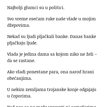
Najbolji glumci su u politici.
Svo vreme osećam ruke naše vlade u mojim
džepovima.
Nekad su ljudi pljačkali banke. Danas banke
pljačkaju ljude.
Vlada je jedina dama sa kojom niko ne želi –
da se rastane.
Ako vladi ponestane para, ona narod hrani
obećanjima.
U nekim zemljama trojanske konje odgajaju
u čoporima.