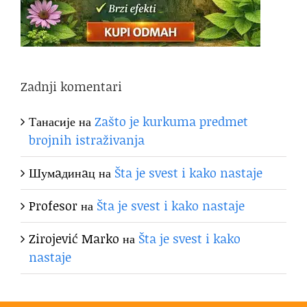
Zadnji komentari
Танасије
на
Zašto je kurkuma predmet
brojnih istraživanja
Шумaдинaц
на
Šta je svest i kako nastaje
Profesor
на
Šta je svest i kako nastaje
Zirojević Marko
на
Šta je svest i kako
nastaje