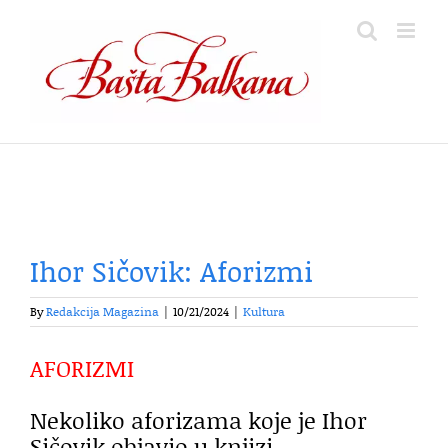
Skip
to
content
Ihor Sičovik: Aforizmi
By
Redakcija Magazina
|
10/21/2024
|
Kultura
AFORIZMI
Nekoliko aforizama koje je Ihor
Sičovik objavio u knjizi