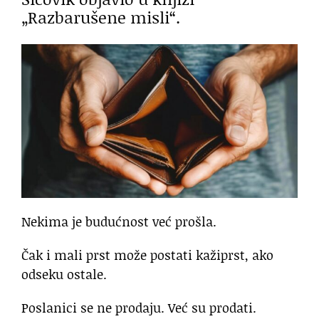
„Razbarušene misli“.
Nekima je budućnost već prošla.
Čak i mali prst može postati kažiprst, ako
odseku ostale.
Poslanici se ne prodaju. Već su prodati.