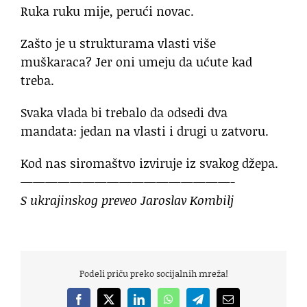
Ruka ruku mije, perući novac.
Zašto je u strukturama vlasti više
muškaraca? Jer oni umeju da ućute kad
treba.
Svaka vlada bi trebalo da odsedi dva
mandata: jedan na vlasti i drugi u zatvoru.
Kod nas siromaštvo izviruje iz svakog džepa.
—————————————————-
S ukrajinskog preveo Jaroslav Kombilj
Podeli priču preko socijalnih mreža!
Facebook
X
LinkedIn
WhatsApp
Telegram
Email