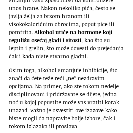
unos hrane. Nakon nekoliko pića, često se
javlja želja za brzom hranom ili
visokokaloričnim obrocima, poput pice ili
pomfrita.
Alkohol utiče na hormone koji
regulišu osećaj gladi i sitosti
, kao što su
leptin i grelin, što može dovesti do prejedanja
čak i kada niste stvarno gladni.
Osim toga, alkohol smanjuje inhibicije, što
znači da ćete teže reći „ne“ nezdravim
opcijama. Na primer, ako ste tokom nedelje
disciplinovani i pridržavate se dijete, jedna
noć u kojoj popustite može vas vratiti korak
unazad. Važno je osvestiti ove izazove kako
biste mogli da napravite bolje izbore, čak i
tokom izlazaka ili proslava.