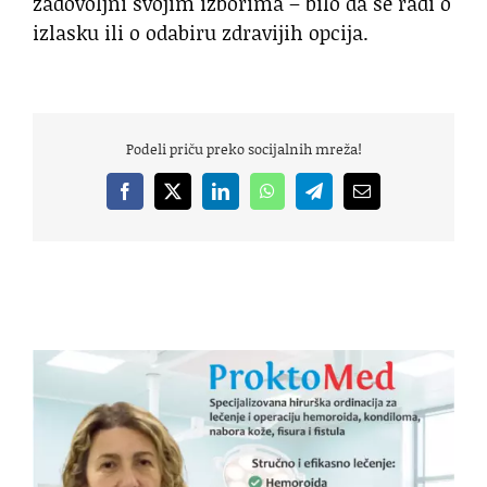
zadovoljni svojim izborima – bilo da se radi o
izlasku ili o odabiru zdravijih opcija.
Podeli priču preko socijalnih mreža!
Facebook
X
LinkedIn
WhatsApp
Telegram
Email