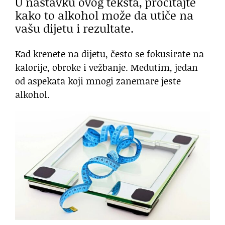
U nastavku ovog teksta, pročitajte
kako to alkohol može da utiče na
vašu dijetu i rezultate.
Kad krenete na dijetu, često se fokusirate na
kalorije, obroke i vežbanje. Međutim, jedan
od aspekata koji mnogi zanemare jeste
alkohol.