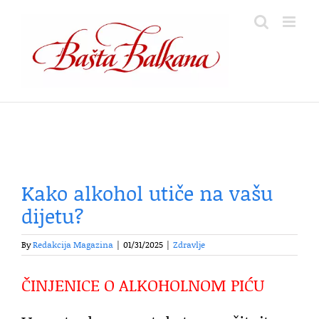
Skip
to
content
Kako alkohol utiče na vašu
dijetu?
By
Redakcija Magazina
|
01/31/2025
|
Zdravlje
ČINJENICE O ALKOHOLNOM PIĆU