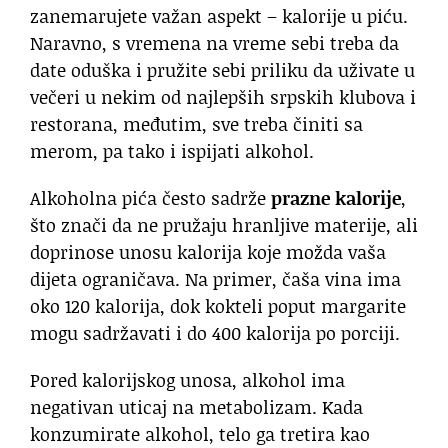
zanemarujete važan aspekt – kalorije u piću.
Naravno, s vremena na vreme sebi treba da
date oduška i pružite sebi priliku da uživate u
večeri u nekim od najlepših srpskih klubova i
restorana, međutim, sve treba činiti sa
merom, pa tako i ispijati alkohol.
Alkoholna pića često sadrže
prazne kalorije
,
što znači da ne pružaju hranljive materije, ali
doprinose unosu kalorija koje možda vaša
dijeta ograničava. Na primer, čaša vina ima
oko 120 kalorija, dok kokteli poput margarite
mogu sadržavati i do 400 kalorija po porciji.
Pored kalorijskog unosa, alkohol ima
negativan uticaj na metabolizam. Kada
konzumirate alkohol, telo ga tretira kao