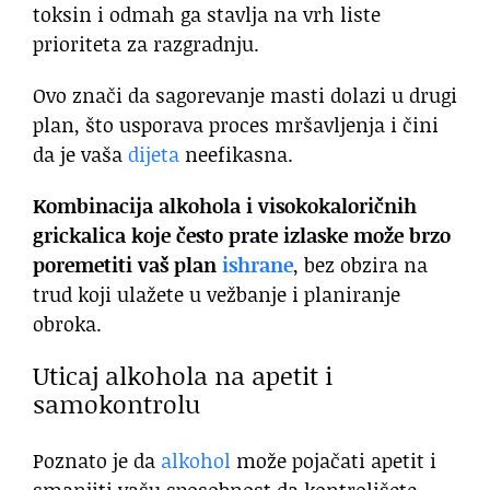
toksin i odmah ga stavlja na vrh liste
prioriteta za razgradnju.
Ovo znači da sagorevanje masti dolazi u drugi
plan, što usporava proces mršavljenja i čini
da je vaša
dijeta
neefikasna.
Kombinacija alkohola i visokokaloričnih
grickalica koje često prate izlaske može brzo
poremetiti vaš plan
ishrane
, bez obzira na
trud koji ulažete u vežbanje i planiranje
obroka.
Uticaj alkohola na apetit i
samokontrolu
Poznato je da
alkohol
može pojačati apetit i
smanjiti vašu sposobnost da kontrolišete