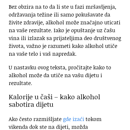
Bez obzira na to da li ste u fazi mršavljenja,
održavanja težine ili samo pokušavate da
živite zdravije, alkohol može značajno uticati
na vaše rezultate. Iako je opuštanje uz čašu
vina ili izlazak sa prijateljima deo društvenog
života, važno je razumeti kako alkohol utiče
na vaše telo i vaš napredak.
U nastavku ovog teksta, pročitajte kako to
alkohol može da utiče na vašu dijetu i
rezultate.
Kalorije u čaši – kako alkohol
sabotira dijetu
Ako često razmišljate
gde izaći
tokom
vikenda dok ste na dijeti, možda