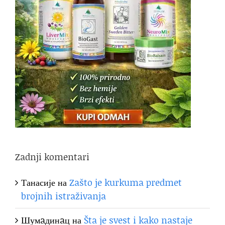
Zadnji komentari
Танасије
на
Zašto je kurkuma predmet
brojnih istraživanja
Шумaдинaц
на
Šta je svest i kako nastaje