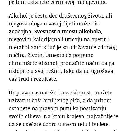
pritom ostanete verni svojim ciljevima.
Alkohol je često deo društvenog života, ali
njegova uloga u vašoj dijeti može biti
značajna.
Svesnost o unosu alkohola
,
njegovim kalorijama i uticaju na apetit i
metabolizam ključ je za održavanje zdravog
načina života. Umesto da potpuno
eliminišete alkohol, pronađite način da ga
uklopite u svoj režim, tako da ne ugrožava
vaš trud i rezultate.
Uz pravu ravnotežu i osvešćenost, možete
uživati u čaši omiljenog pića, a da pritom
ostanete na pravom putu ka postizanju
svojih ciljeva. Na kraju krajeva, najvažnije je
da se osećate dobro u svom telu i budete