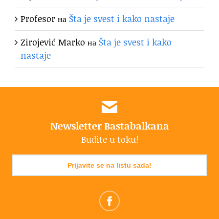
Profesor
на
Šta je svest i kako nastaje
Zirojević Marko
на
Šta je svest i kako
nastaje
Newsletter Bastabalkana
Budite u toku!
Prijavite se na listu sada!