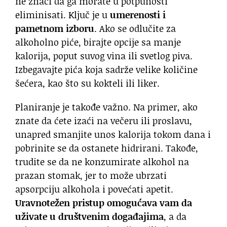
ne znači da ga morate u potpunosti
eliminisati. Ključ je u
umerenosti i
pametnom izboru
. Ako se odlučite za
alkoholno piće, birajte opcije sa manje
kalorija, poput suvog vina ili svetlog piva.
Izbegavajte pića koja sadrže velike količine
šećera, kao što su kokteli ili liker.
Planiranje je takođe važno. Na primer, ako
znate da ćete izaći na večeru ili proslavu,
unapred smanjite unos kalorija tokom dana i
pobrinite se da ostanete hidrirani. Takođe,
trudite se da ne konzumirate alkohol na
prazan stomak, jer to može ubrzati
apsorpciju alkohola i povećati apetit.
Uravnotežen pristup omogućava vam da
uživate u društvenim događajima
, a da