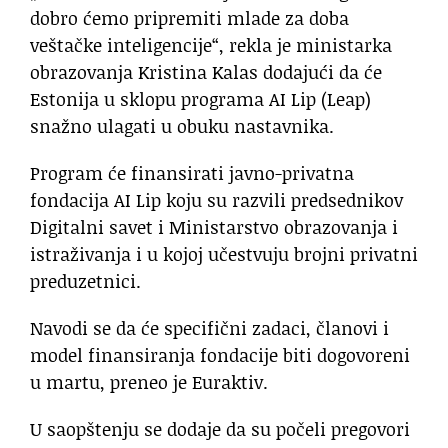
dobro ćemo pripremiti mlade za doba
veštačke inteligencije“, rekla je ministarka
obrazovanja Kristina Kalas dodajući da će
Estonija u sklopu programa AI Lip (Leap)
snažno ulagati u obuku nastavnika.
Program će finansirati javno-privatna
fondacija AI Lip koju su razvili predsednikov
Digitalni savet i Ministarstvo obrazovanja i
istraživanja i u kojoj učestvuju brojni privatni
preduzetnici.
Navodi se da će specifični zadaci, članovi i
model finansiranja fondacije biti dogovoreni
u martu, preneo je Euraktiv.
U saopštenju se dodaje da su počeli pregovori