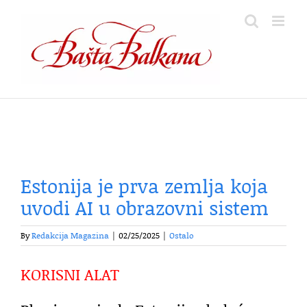
Skip
to
content
Estonija je prva zemlja koja
uvodi AI u obrazovni sistem
By
Redakcija Magazina
|
02/25/2025
|
Ostalo
KORISNI ALAT