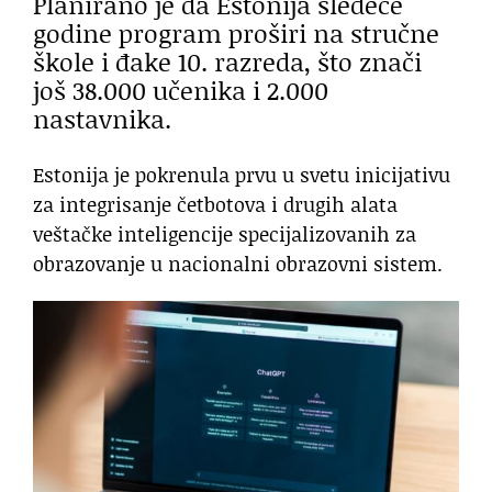
Planirano je da Estonija sledeće
godine program proširi na stručne
škole i đake 10. razreda, što znači
još 38.000 učenika i 2.000
nastavnika.
Estonija je pokrenula prvu u svetu inicijativu
za integrisanje četbotova i drugih alata
veštačke inteligencije specijalizovanih za
obrazovanje u nacionalni obrazovni sistem.