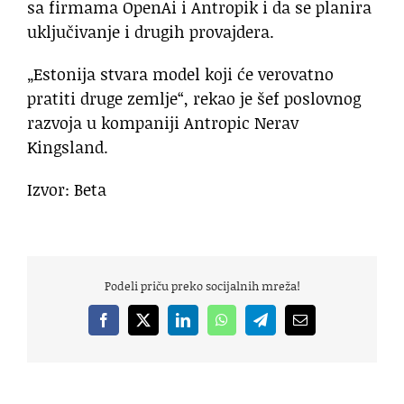
sa firmama OpenAi i Antropik i da se planira
uključivanje i drugih provajdera.
„Estonija stvara model koji će verovatno
pratiti druge zemlje“, rekao je šef poslovnog
razvoja u kompaniji Antropic Nerav
Kingsland.
Izvor: Beta
Podeli priču preko socijalnih mreža!
Facebook
X
LinkedIn
WhatsApp
Telegram
Email