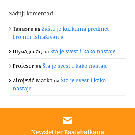
Zadnji komentari
Танасије
на
Zašto je kurkuma predmet
brojnih istraživanja
Шумaдинaц
на
Šta je svest i kako nastaje
Profesor
на
Šta je svest i kako nastaje
Zirojević Marko
на
Šta je svest i kako
nastaje
Newsletter Bastabalkana