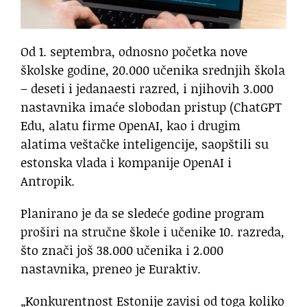
Od 1. septembra, odnosno početka nove
školske godine, 20.000 učenika srednjih škola
– deseti i jedanaesti razred, i njihovih 3.000
nastavnika imaće slobodan pristup (ChatGPT
Edu, alatu firme OpenAI, kao i drugim
alatima veštačke inteligencije, saopštili su
estonska vlada i kompanije OpenAI i
Antropik.
Planirano je da se sledeće godine program
proširi na stručne škole i učenike 10. razreda,
što znači još 38.000 učenika i 2.000
nastavnika, preneo je Euraktiv.
„Konkurentnost Estonije zavisi od toga koliko