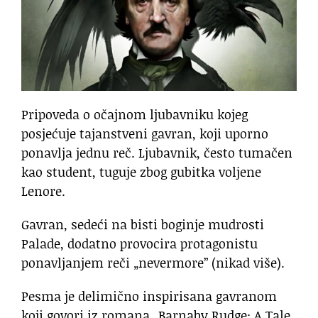
Pripoveda o očajnom ljubavniku kojeg
posjećuje tajanstveni gavran, koji uporno
ponavlja jednu reč. Ljubavnik, često tumačen
kao student, tuguje zbog gubitka voljene
Lenore.
Gavran, sedeći na bisti boginje mudrosti
Palade, dodatno provocira protagonistu
ponavljanjem reči „nevermore” (nikad više).
Pesma je delimično inspirisana gavranom
koji govori iz romana „Barnaby Rudge: A Tale