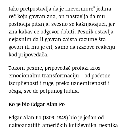
Iako pretpostavlja da je „nevermore” jedina
reč koju gavran zna, on nastavlja da mu
postavlja pitanja, svesno se kažnjavajući, jer
zna kakav će odgovor dobiti. Pesnik ostavlja
nejasnim da li gavran zaista razume šta
govori ili mu je cilj samo da izazove reakciju
kod pripovedača.
Tokom pesme, pripovedač prolazi kroz
emocionalnu transformaciju – od početne
iscrpljenosti i tuge, preko uznemirenosti i
očaja, sve do potpunog ludila.
Ko je bio Edgar Alan Po
Edgar Alan Po (1809–1849) bio je jedan od
najpoznatijih američkih književnika, pesnika