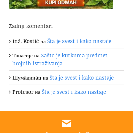
Zadnji komentari
inž. Kostić
на
Šta je svest i kako nastaje
Танасије
на
Zašto je kurkuma predmet
brojnih istraživanja
Шумaдинaц
на
Šta je svest i kako nastaje
Profesor
на
Šta je svest i kako nastaje