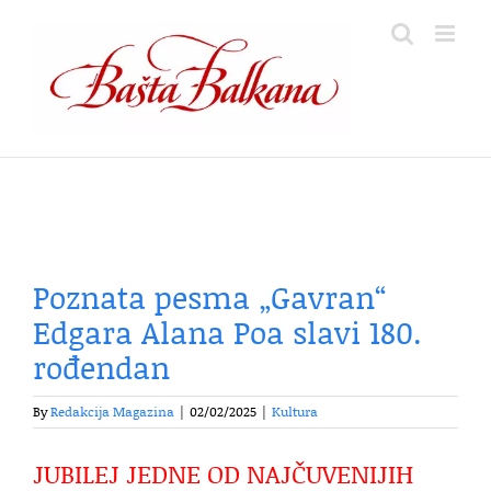
Skip
to
content
Poznata pesma „Gavran“
Edgara Alana Poa slavi 180.
rođendan
By
Redakcija Magazina
|
02/02/2025
|
Kultura
JUBILEJ JEDNE OD NAJČUVENIJIH