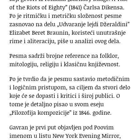
of the Riots of Eighty” (1841) Čarlsa Dikensa.
Po je ritmičku i metričku složenost pesme
zasnovao na delu „Udvaranje lejdi Džeraldini”
Elizabet Beret Braunin, koristeći unutrašnje
rime i aliteraciju, piše u analizi ovog dela.
Pesma sadrži brojne reference na folklor,
mitologiju, religiju i klasičnu književnost.
Po je tvrdio da je pesmu sastavio metodičnim
i logičnim pristupom, sa ciljem da stvori delo
koje će se dopasti i kritici i široj publici. O
tome je detaljno pisao u svom eseju
„Filozofija kompozicije” iz 1846. godine.
Gavran je prvi put objavljen pod Poovim
imenom u listu New York Evening Mirror,