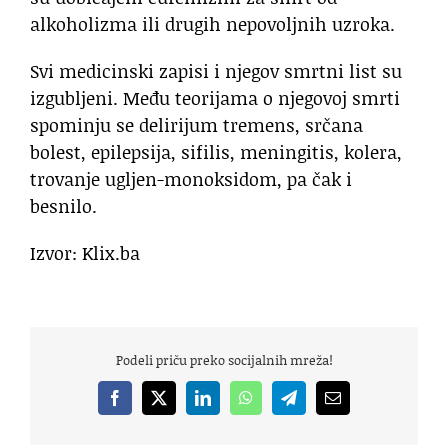
alkoholizma ili drugih nepovoljnih uzroka.
Svi medicinski zapisi i njegov smrtni list su
izgubljeni. Među teorijama o njegovoj smrti
spominju se delirijum tremens, srčana
bolest, epilepsija, sifilis, meningitis, kolera,
trovanje ugljen-monoksidom, pa čak i
besnilo.
Izvor: Klix.ba
Podeli priču preko socijalnih mreža!
Facebook
X
LinkedIn
WhatsApp
Telegram
Email