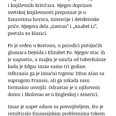
i književnih kritičara. Njegov doprinos
svetskoj književnosti prepoznat je u
žanrovima horora, misterije i detektivske
priče. Njegova dela „Gavran” i „Anabel Li”,
postala su klasici.
Po je rođen u Bostonu, u porodici putujućih
glumaca Dejvida i Elizabet Po. Njegov otac ih
je napustio, a majka je umrla od tuberkuloze
kada je Edgar imao samo tri godine.
Odhranio ga je imućni trgovac Džon Alan sa
suprugom Fransis, ali ga nikada nisu
formalno usvojili. Odrastao je u njihovom
domu i školovao se u Engleskoj i Americi.
Imao je napet odnos sa posvojiteljem, što je
rezultiralo finansijskim problemima tokom