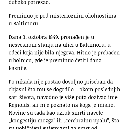
duboko potresao.
Preminuo je pod misterioznim okolnostima
u Baltimoru.
Dana 3. oktobra 1849. pronađen je u
nesvesnom stanju na ulici u Baltimoru, u
odeći koja nije bila njegova. Hitno je prebačen
u bolnicu, gde je preminuo četiri dana
kasnije.
Po nikada nije postao dovoljno priseban da
objasni šta mu se dogodilo. Tokom poslednjih
sati života, navodno je više puta dozivao ime
Rejnolds, ali nije poznato na koga je mislio.
Novine su tada kao uzrok smrti navele
„kongestiju mozga” ili „cerebralnu upalu”, što
su uobičajeni eufemizmi za smrt od