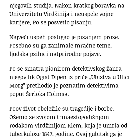
njegovih studija. Nakon kratkog boravka na
Univerzitetu Virdžinija i neuspele vojne
karijere, Po se posvetio pisanju.
Najveći uspeh postigao je pisanjem proze.
Posebno su ga zanimale mračne teme,
ljudska psiha i natprirodne pojave.
Po se smatra pionirom detektivskog žanra –
njegov lik Ogist Dipen iz priče „Ubistva u Ulici
Morg” prethodio je poznatim detektivima
poput Šerloka Holmsa.
Poov život obeležile su tragedije i borbe.
Oženio se svojom trinaestogodišnjom
rođakom Virdžinijom Klem, koja je umrla od
tuberkuloze 1847. godine. Ovaj gubitak ga je