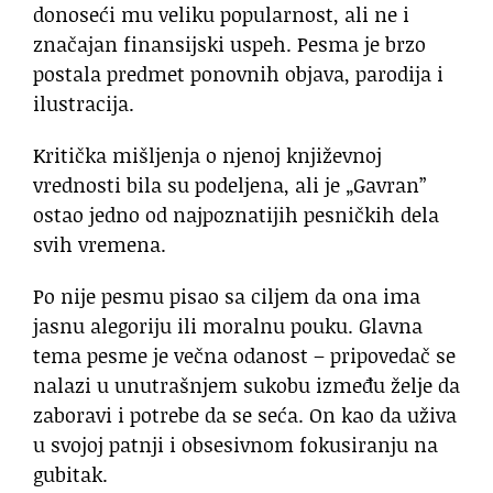
donoseći mu veliku popularnost, ali ne i
značajan finansijski uspeh. Pesma je brzo
postala predmet ponovnih objava, parodija i
ilustracija.
Kritička mišljenja o njenoj književnoj
vrednosti bila su podeljena, ali je „Gavran”
ostao jedno od najpoznatijih pesničkih dela
svih vremena.
Po nije pesmu pisao sa ciljem da ona ima
jasnu alegoriju ili moralnu pouku. Glavna
tema pesme je večna odanost – pripovedač se
nalazi u unutrašnjem sukobu između želje da
zaboravi i potrebe da se seća. On kao da uživa
u svojoj patnji i obsesivnom fokusiranju na
gubitak.