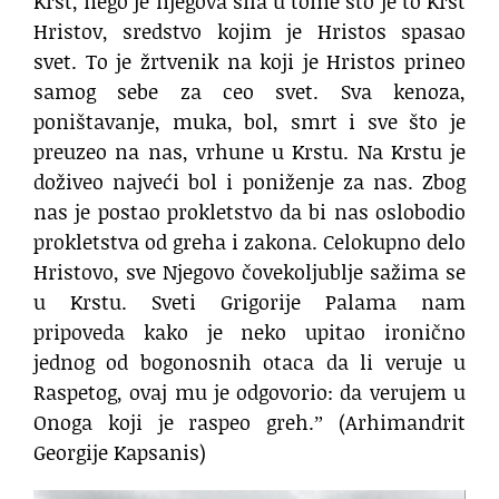
Krst, nego je njegova sila u tome što je to Krst
Hristov, sredstvo kojim je Hristos spasao
svet. To je žrtvenik na koji je Hristos prineo
samog sebe za ceo svet. Sva kenoza,
poništavanje, muka, bol, smrt i sve što je
preuzeo na nas, vrhune u Krstu. Na Krstu je
doživeo najveći bol i poniženje za nas. Zbog
nas je postao prokletstvo da bi nas oslobodio
prokletstva od greha i zakona. Celokupno delo
Hristovo, sve Njegovo čovekoljublje sažima se
u Krstu. Sveti Grigorije Palama nam
pripoveda kako je neko upitao ironično
jednog od bogonosnih otaca da li veruje u
Raspetog, ovaj mu je odgovorio: da verujem u
Onoga koji je raspeo greh.ˮ (Arhimandrit
Georgije Kapsanis)