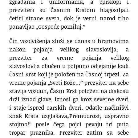
zgradama i uniformama, a episkopi i
prezviteri su Časnim Krstom blagosiljali
četiri strane sveta, dok je verni narod tiho
ponavljao „Gospode pomiluj.ˮ
Čin vozdviženja služi se danas u hramovima
nakon pojanja velikog slavoslovlja, a
prezviter za vreme pojanja velikog
slavoslovlja obučen u potpuno odjejanije kadi
Časni Krst koji je položen na Časnoj trpezi. Za
vreme pojanja „Sveti Bože…ˮ prezviter na sebe
stavlja vozduh, Časni Krst položen na diskosu
drži iznad glave, iznosi ga kroz severne dveri
i staje ispred carskih dveri. Odatle načinišvi
znak Krsta uzglašava„Premudrost, uspravno
stojmo!ˮ posle čega pojci pevaju tri puta
tropar praznika. Prezviter zatim sa sebe