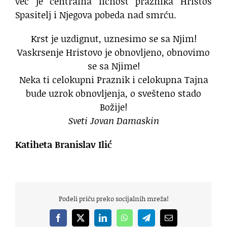
već je centralna ličnost praznika Hristos
Spasitelj i Njegova pobeda nad smrću.
Krst je uzdignut, uznesimo se sa Njim!
Vaskrsenje Hristovo je obnovljeno, obnovimo
se sa Njime!
Neka ti celokupni Praznik i celokupna Tajna
bude uzrok obnovljenja, o svešteno stado
Božije!
Sveti Jovan Damaskin
Katiheta Branislav Ilić
Podeli priču preko socijalnih mreža!
Facebook
X
LinkedIn
WhatsApp
Telegram
Email