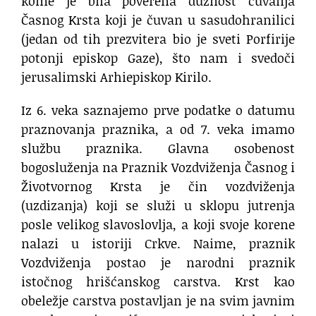
kome je bila poverena dužnost čuvanja
Časnog Krsta koji je čuvan u sasudohranilici
(jedan od tih prezvitera bio je sveti Porfirije
potonji episkop Gaze), što nam i svedoči
jerusalimski Arhiepiskop Kirilo.
Iz 6. veka saznajemo prve podatke o datumu
praznovanja praznika, a od 7. veka imamo
službu praznika. Glavna osobenost
bogosluženja na Praznik Vozdviženja Časnog i
Životvornog Krsta je čin vozdviženja
(uzdizanja) koji se služi u sklopu jutrenja
posle velikog slavoslovlja, a koji svoje korene
nalazi u istoriji Crkve. Naime, praznik
Vozdviženja postao je narodni praznik
istočnog hrišćanskog carstva. Krst kao
obeležje carstva postavljan je na svim javnim