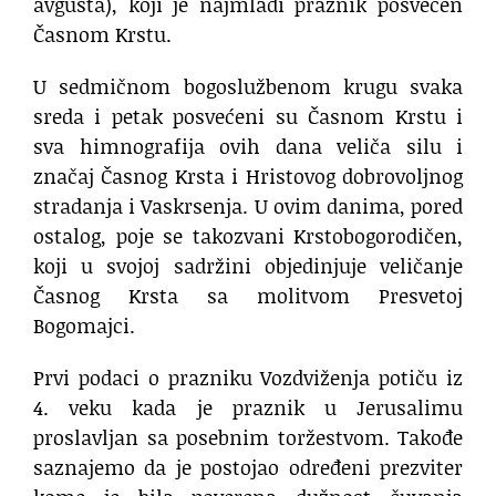
avgusta), koji je najmlađi praznik posvećen
Časnom Krstu.
U sedmičnom bogoslužbenom krugu svaka
sreda i petak posvećeni su Časnom Krstu i
sva himnografija ovih dana veliča silu i
značaj Časnog Krsta i Hristovog dobrovoljnog
stradanja i Vaskrsenja. U ovim danima, pored
ostalog, poje se takozvani Krstobogorodičen,
koji u svojoj sadržini objedinjuje veličanje
Časnog Krsta sa molitvom Presvetoj
Bogomajci.
Prvi podaci o prazniku Vozdviženja potiču iz
4. veku kada je praznik u Jerusalimu
proslavljan sa posebnim toržestvom. Takođe
saznajemo da je postojao određeni prezviter