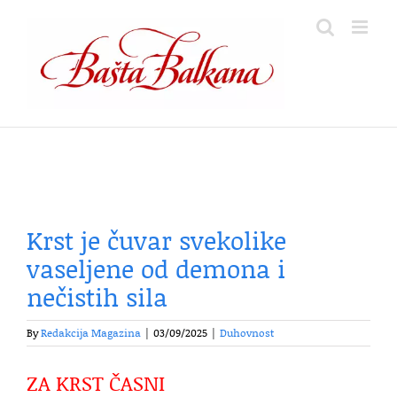
Skip
to
content
Krst je čuvar svekolike
vaseljene od demona i
nečistih sila
By
Redakcija Magazina
|
03/09/2025
|
Duhovnost
ZA KRST ČASNI