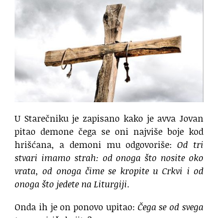
U Starečniku je zapisano kako je avva Jovan
pitao demone čega se oni najviše boje kod
hrišćana, a demoni mu odgovoriše:
Od tri
stvari imamo strah: od onoga što nosite oko
vrata, od onoga čime se kropite u Crkvi i od
onoga što jedete na Liturgiji
.
Onda ih je on ponovo upitao:
Čega se od svega