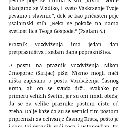
pesme poje se himna Krstu „Krstu Tvome
klanjamo se Vladiko, i sveto Vaskrsenje Tvoje
pevamo i slavimoˮ, dok se kao pričasten poje
psalamski stih „Neka se pokaže na nama
svetlost lica Tvoga Gospode.ˮ (Psalam 4.)
Praznik Vozdviženja ima jedan dan
pretprazništva i sedam dana poprazništva.
O postu na praznik Vozdviženja Nikon
Crnogorac (Sirijac) piše: Nismo mogli naći
ništa zapisano o postu Vozdviženja Časnog
Krsta, ali on se svuda drži. Svakako po
primeru velikih Svetih, jer su oni imali običaj
da se za velike praznike postom čiste od
greha. Dalje kaže da su se vernici tim postom
pripremali za celivanje Časnog Krsta, pošto je
i sam taj praznik radi toga i ustanovljen. Po