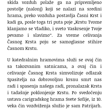
skida vozduh polaže ga na pripremljeno
postolje (nalonj) koji se nalazi na sredini
hrama, preko vozduha postavlja Časni Krst i
kadi ga, posle toga tri puta poje „Krstu Tvome
klanjamo se Vladiko, i sveto Vaskrsenje Tvoje
pevamo i slavimoˮ. Za vreme celivanja
Časnog Krsta poju se samoglasne stihire
Časnom Krstu.
U katedralnim hramovima služi se ovaj čin
sa takozvanim satnicama, a ovaj čin i
celivanje Časnog Krsta simvolizuje odlazak
Spasitelja na dobrovoljnu krsnu smrt nas
radi i spasenja našega radi, pronalazak Krsta
i tadašnje poklonjenje Krstu. Po svedočenju
ustava carigradskog hrama Svete Sofije, iz 10.
veka čin vozdviženja služio je sam Patrijarh.