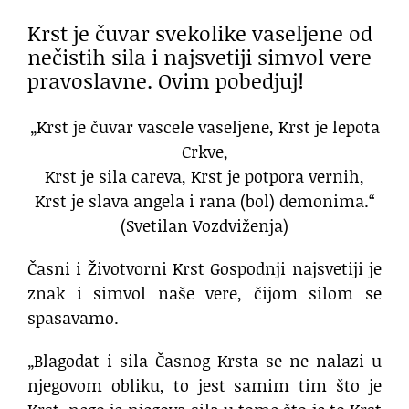
Krst je čuvar svekolike vaseljene od
nečistih sila i najsvetiji simvol vere
pravoslavne. Ovim pobedjuj!
„Krst je čuvar vascele vaseljene, Krst je lepota
Crkve,
Krst je sila careva, Krst je potpora vernih,
Krst je slava angela i rana (bol) demonima.“
(Svetilan Vozdviženja)
Časni i Životvorni Krst Gospodnji najsvetiji je
znak i simvol naše vere, čijom silom se
spasavamo.
„Blagodat i sila Časnog Krsta se ne nalazi u
njegovom obliku, to jest samim tim što je