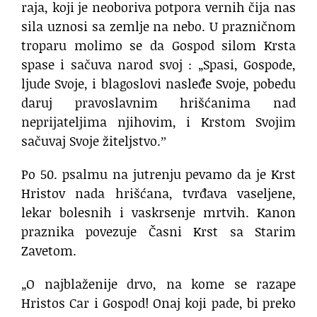
raja, koji je neoboriva potpora vernih čija nas
sila uznosi sa zemlje na nebo. U prazničnom
troparu molimo se da Gospod silom Krsta
spase i sačuva narod svoj : „Spasi, Gospode,
ljude Svoje, i blagoslovi nasleđe Svoje, pobedu
daruj pravoslavnim hrišćanima nad
neprijateljima njihovim, i Krstom Svojim
sačuvaj Svoje žiteljstvo.ˮ
Po 50. psalmu na jutrenju pevamo da je Krst
Hristov nada hrišćana, tvrđava vaseljene,
lekar bolesnih i vaskrsenje mrtvih. Kanon
praznika povezuje Časni Krst sa Starim
Zavetom.
„O najblaženije drvo, na kome se razape
Hristos Car i Gospod! Onaj koji pade, bi preko