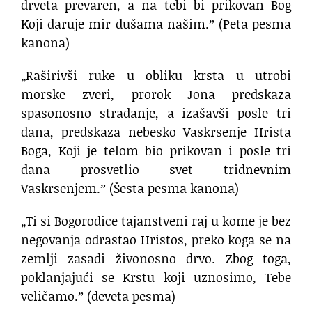
drveta prevaren, a na tebi bi prikovan Bog
Koji daruje mir dušama našim.ˮ (Peta pesma
kanona)
„Raširivši ruke u obliku krsta u utrobi
morske zveri, prorok Jona predskaza
spasonosno stradanje, a izašavši posle tri
dana, predskaza nebesko Vaskrsenje Hrista
Boga, Koji je telom bio prikovan i posle tri
dana prosvetlio svet tridnevnim
Vaskrsenjem.ˮ (Šesta pesma kanona)
„Ti si Bogorodice tajanstveni raj u kome je bez
negovanja odrastao Hristos, preko koga se na
zemlji zasadi živonosno drvo. Zbog toga,
poklanjajući se Krstu koji uznosimo, Tebe
veličamo.ˮ (deveta pesma)