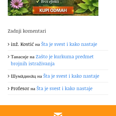
Zadnji komentari
inž. Kostić
на
Šta je svest i kako nastaje
Танасије
на
Zašto je kurkuma predmet
brojnih istraživanja
Шумaдинaц
на
Šta je svest i kako nastaje
Profesor
на
Šta je svest i kako nastaje