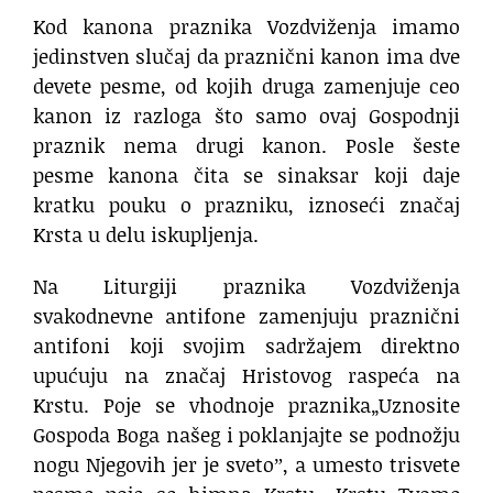
Kod kanona praznika Vozdviženja imamo
jedinstven slučaj da praznični kanon ima dve
devete pesme, od kojih druga zamenjuje ceo
kanon iz razloga što samo ovaj Gospodnji
praznik nema drugi kanon. Posle šeste
pesme kanona čita se sinaksar koji daje
kratku pouku o prazniku, iznoseći značaj
Krsta u delu iskupljenja.
Na Liturgiji praznika Vozdviženja
svakodnevne antifone zamenjuju praznični
antifoni koji svojim sadržajem direktno
upućuju na značaj Hristovog raspeća na
Krstu. Poje se vhodnoje praznika„Uznosite
Gospoda Boga našeg i poklanjajte se podnožju
nogu Njegovih jer je svetoˮ, a umesto trisvete