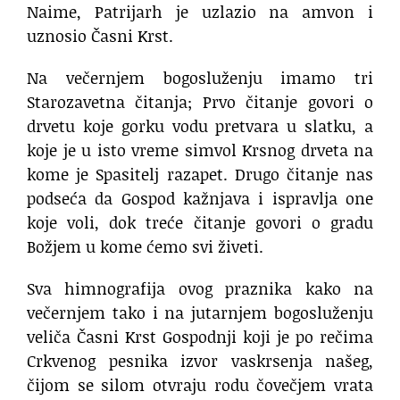
Naime, Patrijarh je uzlazio na amvon i
uznosio Časni Krst.
Na večernjem bogosluženju imamo tri
Starozavetna čitanja; Prvo čitanje govori o
drvetu koje gorku vodu pretvara u slatku, a
koje je u isto vreme simvol Krsnog drveta na
kome je Spasitelj razapet. Drugo čitanje nas
podseća da Gospod kažnjava i ispravlja one
koje voli, dok treće čitanje govori o gradu
Božjem u kome ćemo svi živeti.
Sva himnografija ovog praznika kako na
večernjem tako i na jutarnjem bogosluženju
veliča Časni Krst Gospodnji koji je po rečima
Crkvenog pesnika izvor vaskrsenja našeg,
čijom se silom otvraju rodu čovečjem vrata