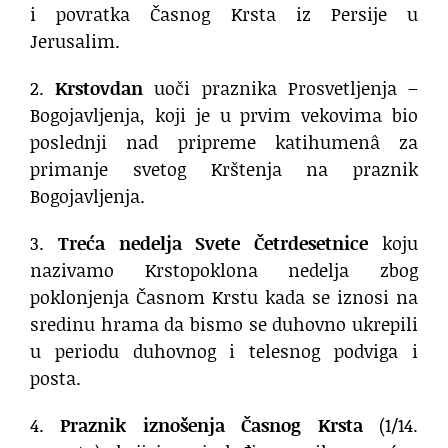
i povratka Časnog Krsta iz Persije u
Jerusalim.
2.
Krstovdan
uoči praznika Prosvetljenja –
Bogojavljenja, koji je u prvim vekovima bio
poslednji nad pripreme katihumenâ za
primanje svetog Krštenja na praznik
Bogojavljenja.
3.
Treća nedelja Svete Četrdesetnice
koju
nazivamo Krstopoklona nedelja zbog
poklonjenja Časnom Krstu kada se iznosi na
sredinu hrama da bismo se duhovno ukrepili
u periodu duhovnog i telesnog podviga i
posta.
4.
Praznik iznošenja Časnog Krsta
(1/14.