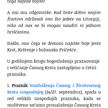
toga najviše bojite?
A oni mu odgovoriše:
Kad biste dobro svojim
životom održavali ono što jedete na Liturgiji,
niko od nas ne bi mogao nauditi ni jednom
hrišćaninu.
Dakle, ono čega se demoni najviše boje jeste
Krst, Krštenje i božansko Pričešće.
U godišnjem krugu bogosluženja praznovanje
i veličanje Časnog Krsta zastupljeno u četiri
praznika:
1.
Praznik
Vozdviženja Časnog i Životvornog
Krsta Gospodnjeg
(14/27. septembra), spada u
red velikih Gospodnjih praznika, kada se
molitveno sećamo pronalaženja Časnog Krsta