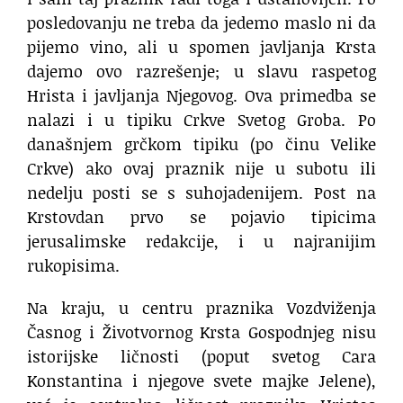
posledovanju ne treba da jedemo maslo ni da
pijemo vino, ali u spomen javljanja Krsta
dajemo ovo razrešenje; u slavu raspetog
Hrista i javljanja Njegovog. Ova primedba se
nalazi i u tipiku Crkve Svetog Groba. Po
današnjem grčkom tipiku (po činu Velike
Crkve) ako ovaj praznik nije u subotu ili
nedelju posti se s suhojadenijem. Post na
Krstovdan prvo se pojavio tipicima
jerusalimske redakcije, i u najranijim
rukopisima.
Na kraju, u centru praznika Vozdviženja
Časnog i Životvornog Krsta Gospodnjeg nisu
istorijske ličnosti (poput svetog Cara
Konstantina i njegove svete majke Jelene),