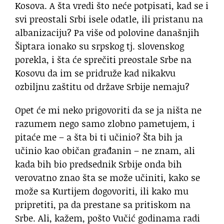
Kosova. A šta vredi što neće potpisati, kad se i
svi preostali Srbi isele odatle, ili pristanu na
albanizaciju? Pa više od polovine današnjih
Šiptara ionako su srpskog tj. slovenskog
porekla, i šta će sprečiti preostale Srbe na
Kosovu da im se pridruže kad nikakvu
ozbiljnu zaštitu od države Srbije nemaju?
Opet će mi neko prigovoriti da se ja ništa ne
razumem nego samo zlobno pametujem, i
pitaće me – a šta bi ti učinio? Šta bih ja
učinio kao običan građanin – ne znam, ali
kada bih bio predsednik Srbije onda bih
verovatno znao šta se može učiniti, kako se
može sa Kurtijem dogovoriti, ili kako mu
pripretiti, pa da prestane sa pritiskom na
Srbe. Ali, kažem, pošto Vučić godinama radi