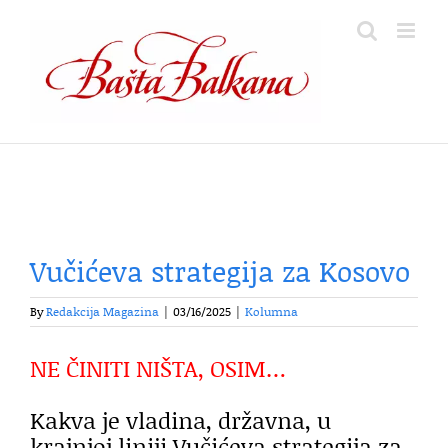
Skip
to
content
Vučićeva strategija za Kosovo
By
Redakcija Magazina
|
03/16/2025
|
Kolumna
NE ČINITI NIŠTA, OSIM…
Kakva je vladina, državna, u
krajnjoj liniji Vučićeva strategija za