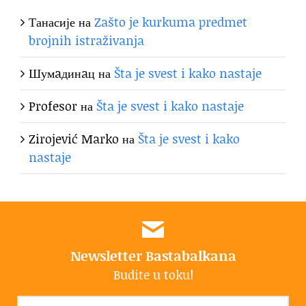
Танасије
на
Zašto je kurkuma predmet
brojnih istraživanja
Шумaдинaц
на
Šta je svest i kako nastaje
Profesor
на
Šta je svest i kako nastaje
Zirojević Marko
на
Šta je svest i kako
nastaje
Newsletter Bastabalkana
Budite u toku!