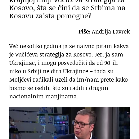
Kosovo, šta se čini da se Srbima na
Kosovu zaista pomogne?
Piše:
Andrija Lavrek
Već nekoliko godina ja se naivno pitam kakva
je Vučićeva strategija za Kosovo. Jer, ja sam
Ukrajinac, i mogu posvedočiti da od 90-ih
niko u Srbiji ne dira Ukrajince – tada su
Moljčevi radikali uzeli da im/nam prete kako
bismo se iselili, što su radili i drugim
nacionalnim manjinama.