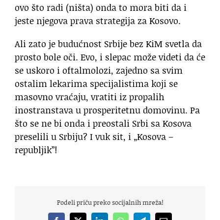
ovo što radi (ništa) onda to mora biti da i
jeste njegova prava strategija za Kosovo.
Ali zato je budućnost Srbije bez KiM svetla da
prosto bole oči. Evo, i slepac može videti da će
se uskoro i oftalmolozi, zajedno sa svim
ostalim lekarima specijalistima koji se
masovno vraćaju, vratiti iz propalih
inostranstava u prosperitetnu domovinu. Pa
što se ne bi onda i preostali Srbi sa Kosova
preselili u Srbiju? I vuk sit, i „Kosova –
republjik”!
Podeli priču preko socijalnih mreža!