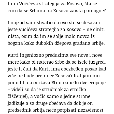
liniji Vučićeva strategija za Kosovo, šta se
čini da se Srbima na Kosovu zaista pomogne?
I najzad sam shvatio da ovo što se dešava i
jeste Vučićeva strategija za Kosovo – ne činiti
ništa, osim da im se šalje malo novca iz
bogzna kako dubokih džepova građana Srbije.
Kurti ingeniozno preduzima sve nove i nove
mere kako bi naterao Srbe da se isele (uzgred,
jeste li čuli da Kurti ima obezbeđen posao kad
više ne bude premijer Kosova? Italijani mu
ponudili da održava Etnu između dve erupcije
– videli su da je stručnjak za etničko
čiščenje!), a Vučić samo s jedne strane
jadikuje a sa druge obećava da dok je on
predsednik Srbija neće potpisati nezavisnost