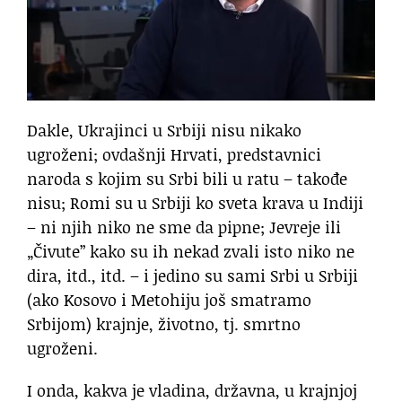
Dakle, Ukrajinci u Srbiji nisu nikako
ugroženi; ovdašnji Hrvati, predstavnici
naroda s kojim su Srbi bili u ratu – takođe
nisu; Romi su u Srbiji ko sveta krava u Indiji
– ni njih niko ne sme da pipne; Jevreje ili
„Čivute” kako su ih nekad zvali isto niko ne
dira, itd., itd. – i jedino su sami Srbi u Srbiji
(ako Kosovo i Metohiju još smatramo
Srbijom) krajnje, životno, tj. smrtno
ugroženi.
I onda, kakva je vladina, državna, u krajnjoj