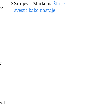
Zirojević Marko
на
Šta je
ezi
svest i kako nastaje
e
zati