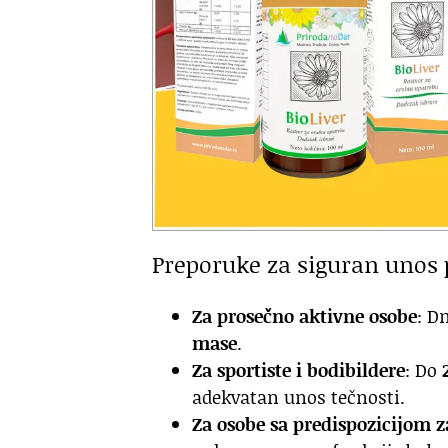
Preporuke za siguran unos 
Za prosečno aktivne osobe
: D
mase
.
Za sportiste i bodibildere
: Do
adekvatan unos tečnosti.
Za osobe sa predispozicijom z