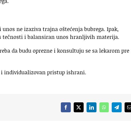
ega.
i unos ne izaziva trajna oštećenja bubrega. Ipak,
s tečnosti i balansiran unos hranljivih materija.
eba da budu oprezne i konsultuju se sa lekarom pre
 i individualizovan pristup ishrani.
Facebook
X
LinkedIn
WhatsApp
Telegr