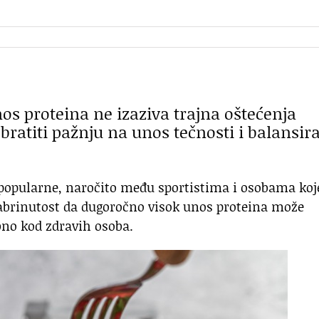
os proteina ne izaziva trajna oštećenja
bratiti pažnju na unos tečnosti i balansir
 popularne, naročito među sportistima i osobama koj
abrinutost da dugoročno visok unos proteina može
bno kod zdravih osoba.