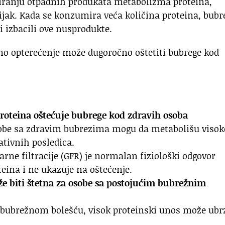
triranju otpadnih produkata metabolizma proteina,
ijak. Kada se konzumira veća količina proteina, bubr
i izbacili ove nusprodukte.
atno opterećenje može dugoročno oštetiti bubrege kod
oteina oštećuje bubrege kod zdravih osoba
sobe sa zdravim bubrezima mogu da metabolišu visok
ativnih posledica.
rne filtracije (GFR) je normalan fiziološki odgovor
eina i ne ukazuje na oštećenje.
e biti štetna za osobe sa postojućim bubrežnim
bubrežnom bolešću, visok proteinski unos može ubr