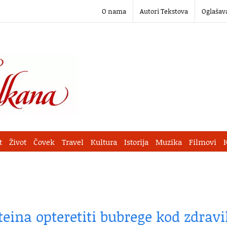
O nama
Autori Tekstova
Oglašav
t
Život
Čovek
Travel
Kultura
Istorija
Muzika
Filmovi
teina opteretiti bubrege kod zdrav