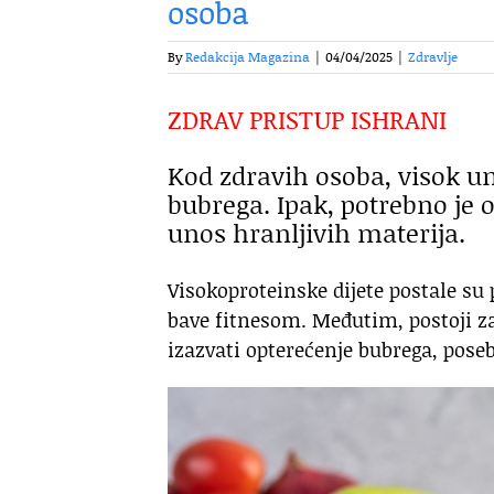
osoba
By
Redakcija Magazina
|
04/04/2025
|
Zdravlje
ZDRAV PRISTUP ISHRANI
Kod zdravih osoba, visok un
bubrega. Ipak, potrebno je o
unos hranljivih materija.
Visokoproteinske dijete postale su
bave fitnesom. Međutim, postoji z
izazvati opterećenje bubrega, pose