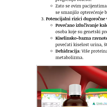
Zato se ovim pacijentima
se smanjilo opterećenje 
Potencijalni rizici dugoročne
Povećano izlučivanje ka
osoba koje su genetski pr
Kiselinsko-bazna ravnot
povećati kiselost urina,
Dehidracija
: Više protei
metabolizma.