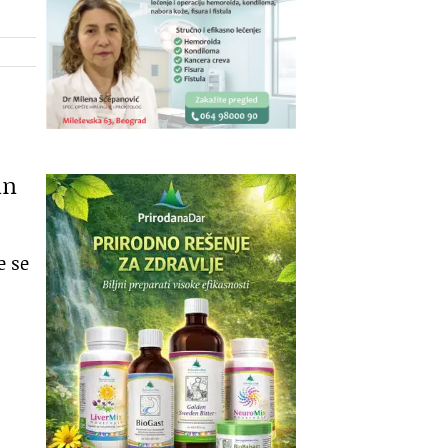
an
e se