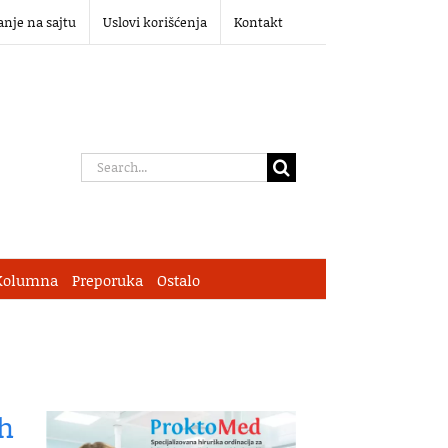
anje na sajtu
Uslovi korišćenja
Kontakt
Search
for:
Kolumna
Preporuka
Ostalo
ih