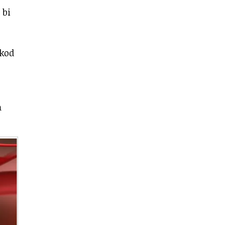
 bi
 kod
a