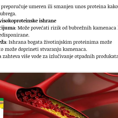
 preporučuje umeren ili smanjen unos proteina kako
bubrega.
 visokoproteinske ishrane
lcijuma
: Može povećati rizik od bubrežnih kamenaca
edisponirane.
eža
: Ishrana bogata životinjskim proteinima može
 što može doprineti stvaranju kamenaca.
na zahteva više vode za izlučivanje otpadnih produkat