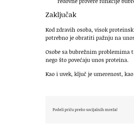
redovne provere funkcije bubr
Zaključak
Kod zdravih osoba, visok proteinsk
potrebno je obratiti pažnju na uno
Osobe sa bubrežnim problemima tr
nego što povećaju unos proteina.
Kao i uvek, ključ je umerenost, kao
Podeli priču preko socijalnih mreža!