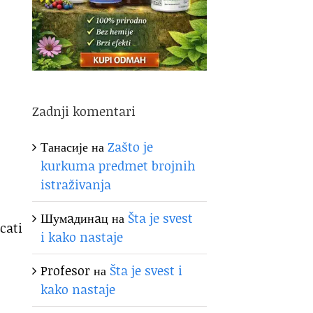
Zadnji komentari
Танасије
на
Zašto je
kurkuma predmet brojnih
istraživanja
Шумaдинaц
на
Šta je svest
cati
i kako nastaje
Profesor
на
Šta je svest i
kako nastaje