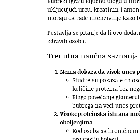
Bubrezi igraju ključnu ulogu u fil
uključujući ureu, kreatinin i amon
moraju da rade intenzivnije kako b
Postavlja se pitanje da li ovo dod
zdravih osoba.
Trenutna naučna saznanja
Nema dokaza da visok unos pr
Studije su pokazale da o
količine proteina bez neg
Blago povećanje glomerula
bubrega na veći unos prot
Visokoproteinska ishrana mož
oboljenjima
Kod osoba sa hroničnom 
progresiju bolesti.