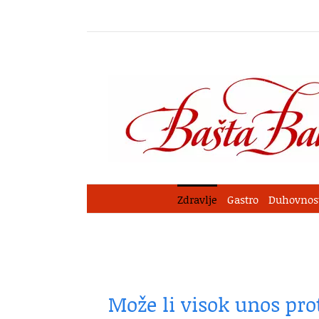
Skip
to
content
Zdravlje
Gastro
Duhovnos
Može li visok unos pro