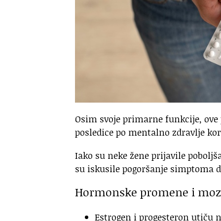
Osim svoje primarne funkcije, ove
posledice po mentalno zdravlje kor
Iako su neke žene prijavile pobolj
su iskusile pogoršanje simptoma d
Hormonske promene i mo
Estrogen i progesteron utiču 