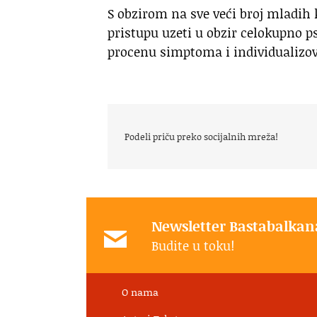
S obzirom na sve veći broj mladih k
pristupu uzeti u obzir celokupno 
procenu simptoma i individualizova
Podeli priču preko socijalnih mreža!
Newsletter Bastabalkan
Budite u toku!
O nama