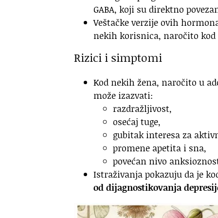
GABA, koji su direktno poveza
Veštačke verzije ovih hormon
nekih korisnica, naročito kod
Rizici i simptomi
Kod nekih žena, naročito u ado
može izazvati:
razdražljivost,
osećaj tuge,
gubitak interesa za aktiv
promene apetita i sna,
povećan nivo anksioznost
Istraživanja pokazuju da je ko
od dijagnostikovanja depresij