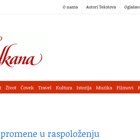
O nama
Autori Tekstova
Oglašav
t
Život
Čovek
Travel
Kultura
Istorija
Muzika
Filmovi
i promene u raspoloženju