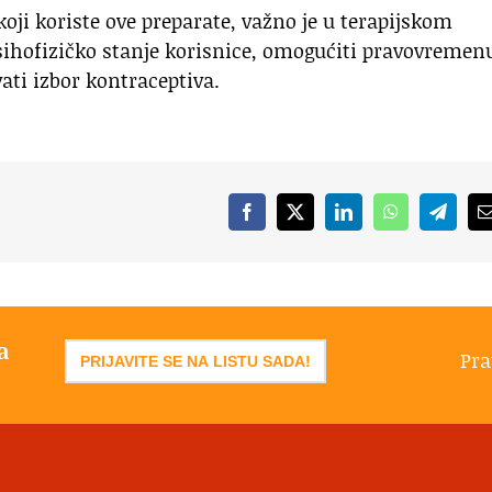
oji koriste ove preparate, važno je u terapijskom
psihofizičko stanje korisnice, omogućiti pravovremen
ti izbor kontraceptiva.
Facebook
X
LinkedIn
WhatsApp
Telegr
a
Pra
PRIJAVITE SE NA LISTU SADA!