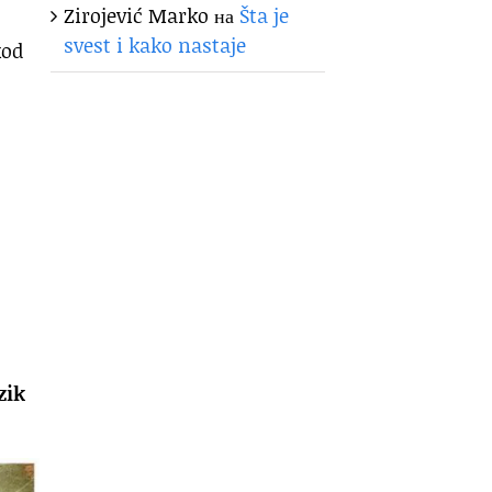
Zirojević Marko
на
Šta je
svest i kako nastaje
od
zik