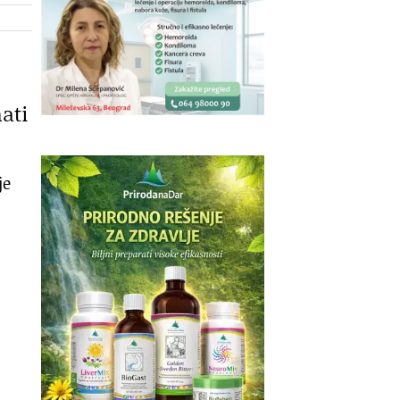
ati
je