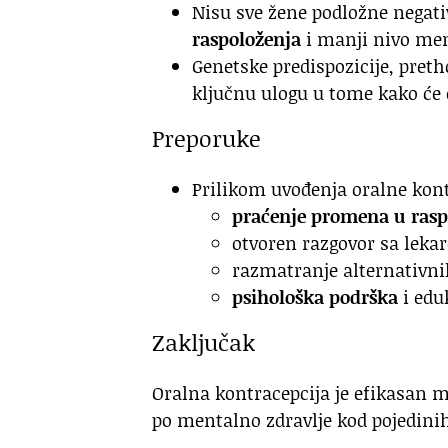
Nisu sve žene podložne negati
raspoloženja
i manji nivo men
Genetske predispozicije, preth
ključnu ulogu u tome kako će
Preporuke
Prilikom uvođenja oralne kont
praćenje promena u rasp
otvoren razgovor sa lekar
razmatranje alternativn
psihološka podrška
i edu
Zaključak
Oralna kontracepcija je efikasan m
po mentalno zdravlje kod pojedini