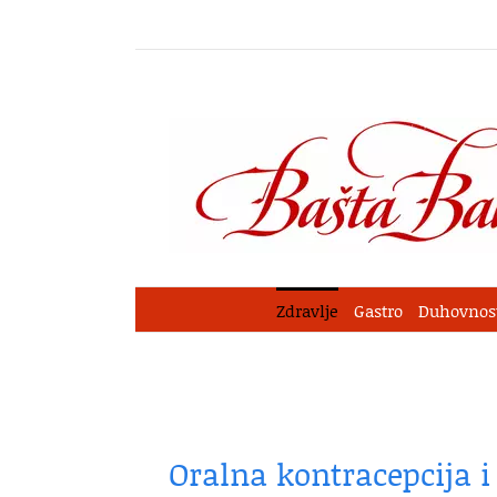
Skip
to
content
Zdravlje
Gastro
Duhovnos
Oralna kontracepcija 