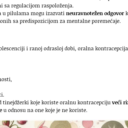
ni sa regulacijom raspoloženja.
a u pilulama mogu izazvati
neuravnotežen odgovor
k
 onih sa predispozicijom za mentalne poremećaje.
lescenciji i ranoj odrasloj dobi, oralna kontracepcija
nosti,
i.
d tinejdžerki koje koriste oralnu kontracepciju
veći ri
e
u odnosu na one koje je ne koriste.