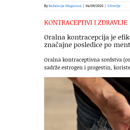
By
Redakcija Magazina
|
04/09/2025
|
Zdravlje
KONTRACEPTIVI I ZDRAVLJE
Oralna kontracepcija je efi
značajne posledice po ment
Oralna kontraceptivna sredstva (or
sadrže estrogen i progestin, korist