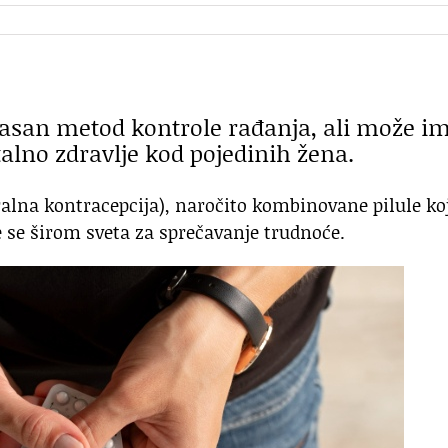
kasan metod kontrole rađanja, ali može im
alno zdravlje kod pojedinih žena.
alna kontracepcija), naročito kombinovane pilule ko
e se širom sveta za sprečavanje trudnoće.