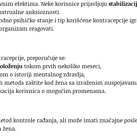
vnim efektima. Neke korisnice prijavljuju
stabilizaci
strualne anksioznosti.
odno psihičko stanje i tip korišćene kontracepcije igr
 organizam reagovati.
racepcije, preporučuje se:
oloženju
tokom prvih nekoliko meseci,
om o istoriji mentalnog zdravlja,
ih metoda zaštite kod žena sa izraženim nuspojavam
kacija korisnica o mogućim promenama.
etod kontrole rađanja, ali može imati značajne posl
h žena.