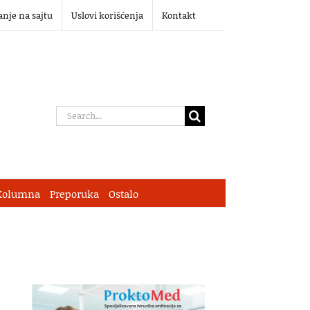
anje na sajtu
Uslovi korišćenja
Kontakt
Search
for:
Kolumna
Preporuka
Ostalo