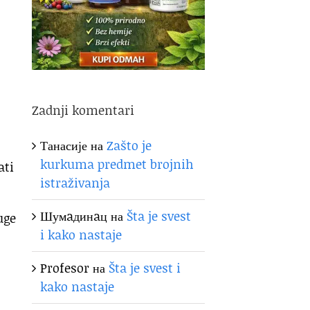
Zadnji komentari
Танасије
на
Zašto je
kurkuma predmet brojnih
ati
istraživanja
Шумaдинaц
на
Šta je svest
uge
i kako nastaje
Profesor
на
Šta je svest i
kako nastaje