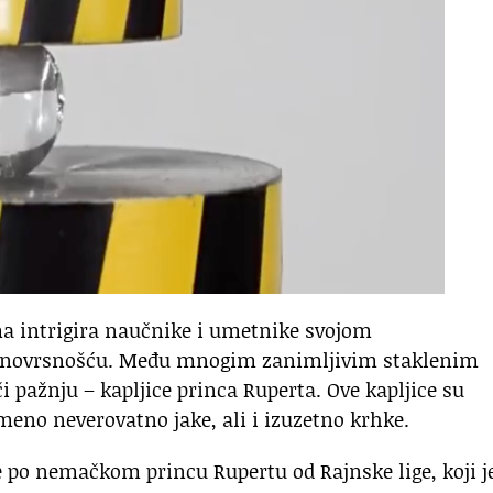
ima intrigira naučnike i umetnike svojom
aznovrsnošću. Među mnogim zanimljivim staklenim
 pažnju – kapljice princa Ruperta. Ove kapljice su
meno neverovatno jake, ali i izuzetno krhke.
 po nemačkom princu Rupertu od Rajnske lige, koji j