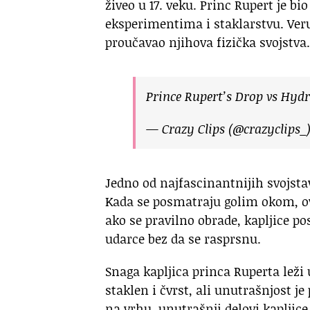
živeo u 17. veku. Princ Rupert je b
eksperimentima i staklarstvu. Veruj
proučavao njihova fizička svojstva.
Prince Rupert’s Drop vs Hydr
— Crazy Clips (@crazyclips_
Jedno od najfascinantnijih svojstav
Kada se posmatraju golim okom, ov
ako se pravilno obrade, kapljice po
udarce bez da se rasprsnu.
Snaga kapljica princa Ruperta leži u
staklen i čvrst, ali unutrašnjost j
na vrhu, unutrašnji delovi kapljice