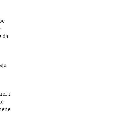
se
e
e da
aju
ici i
ne
imene