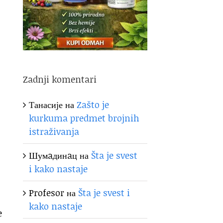
Zadnji komentari
Танасије
на
Zašto je
kurkuma predmet brojnih
istraživanja
Шумaдинaц
на
Šta je svest
i kako nastaje
Profesor
на
Šta je svest i
kako nastaje
e