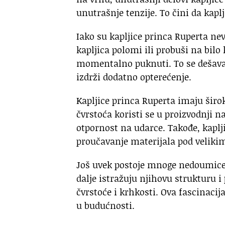
unutrašnje tenzije. To čini da kapl
Iako su kapljice princa Ruperta ne
kapljica polomi ili probuši na bi
momentalno puknuti. To se dešava
izdrži dodatno opterećenje.
Kapljice princa Ruperta imaju širo
čvrstoća koristi se u proizvodnji n
otpornost na udarce. Takođe, kapl
proučavanje materijala pod veliki
Još uvek postoje mnoge nedoumice i
dalje istražuju njihovu strukturu 
čvrstoće i krhkosti. Ova fascinacij
u budućnosti.