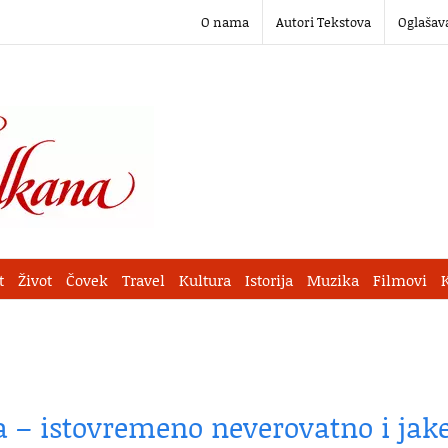
O nama
Autori Tekstova
Oglašav
t
Život
Čovek
Travel
Kultura
Istorija
Muzika
Filmovi
a – istovremeno neverovatno i jake