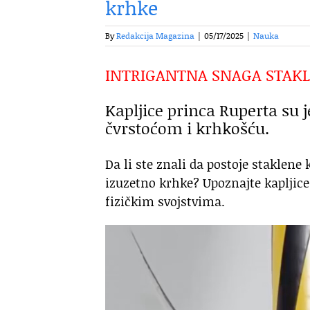
krhke
By
Redakcija Magazina
|
05/17/2025
|
Nauka
INTRIGANTNA SNAGA STAK
Kapljice princa Ruperta su 
čvrstoćom i krhkošću.
Da li ste znali da postoje staklene
izuzetno krhke? Upoznajte kapljic
fizičkim svojstvima.