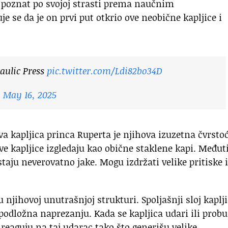
io poznat po svojoj strasti prema naučnim
e se da je on prvi put otkrio ove neobične kapljice i
aulic Press
pic.twitter.com/Ldi82bo34D
)
May 16, 2025
a kapljica princa Ruperta je njihova izuzetna čvrsto
e kapljice izgledaju kao obične staklene kapi. Međut
staju neverovatno jake. Mogu izdržati velike pritiske i
 njihovoj unutrašnjoj strukturi. Spoljašnji sloj kaplji
e podložna naprezanju. Kada se kapljica udari ili probu
 reaguju na taj udarac tako što generišu velike