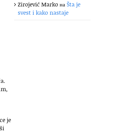
Zirojević Marko
на
Šta je
svest i kako nastaje
ća.
im,
ce je
ši