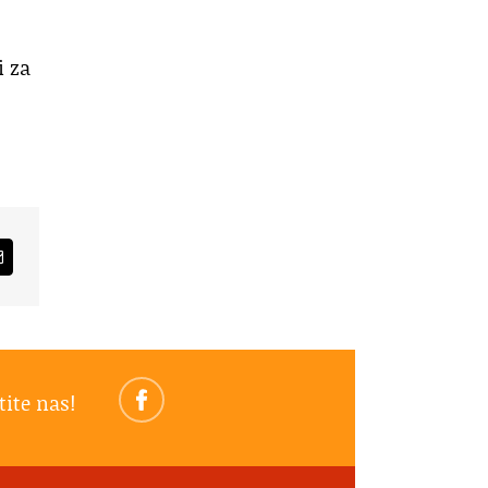
i za
am
Email
tite nas!