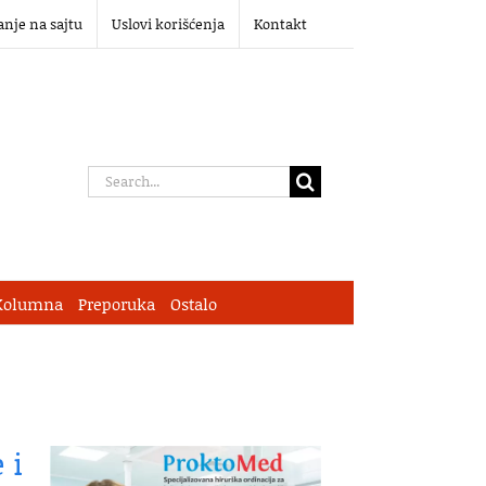
anje na sajtu
Uslovi korišćenja
Kontakt
Search
for:
Kolumna
Preporuka
Ostalo
 i