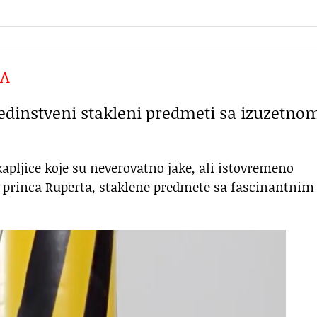
LA
jedinstveni stakleni predmeti sa izuzetno
 kapljice koje su neverovatno jake, ali istovremeno
e princa Ruperta, staklene predmete sa fascinantnim