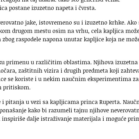
jica postane izuzetno napeta i čvrsta.
verovatno jake, istovremeno su i izuzetno krhke. Ako 
lo kom drugom mestu osim na vrhu, cela kapljica mož
 zbog raspodele napona unutar kapljice koja ne mož
ku primenu u različitim oblastima. Njihova izuzetna
aočara, zaštitnih vizira i drugih predmeta koji zahtev
jice se koriste i u nekim naučnim eksperimentima za
m pritiskom.
 pitanja u vezi sa kapljicama princa Ruperta. Naučn
i ponašanje kako bi razumeli tajnu njihove neverovat
a inspiriše dalje istraživanje materijala i moguće pr