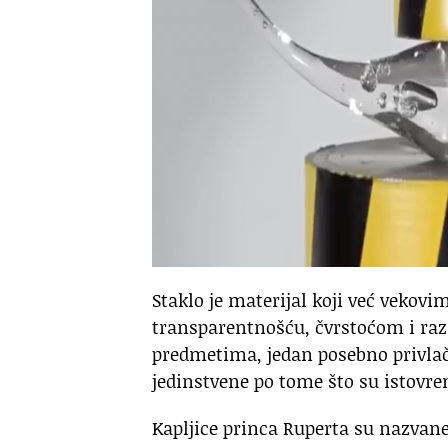
Staklo je materijal koji već vekov
transparentnošću, čvrstoćom i r
predmetima, jedan posebno privlači
jedinstvene po tome što su istovre
Kapljice princa Ruperta su nazvane