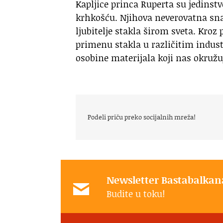
Kapljice princa Ruperta su jedinst
krhkošću. Njihova neverovatna snag
ljubitelje stakla širom sveta. Kro
primenu stakla u različitim indus
osobine materijala koji nas okružu
Podeli priču preko socijalnih mreža!
Newsletter Bastabalkan
Budite u toku!