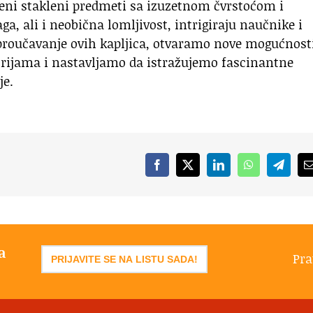
veni stakleni predmeti sa izuzetnom čvrstoćom i
a, ali i neobična lomljivost, intrigiraju naučnike i
z proučavanje ovih kapljica, otvaramo nove mogućnost
trijama i nastavljamo da istražujemo fascinantne
je.
Facebook
X
LinkedIn
WhatsApp
Telegr
a
Pra
PRIJAVITE SE NA LISTU SADA!