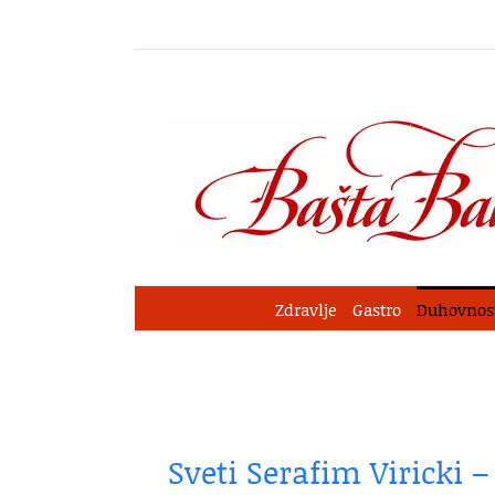
Skip
to
content
Zdravlje
Gastro
Duhovnos
Sveti Serafim Viricki 