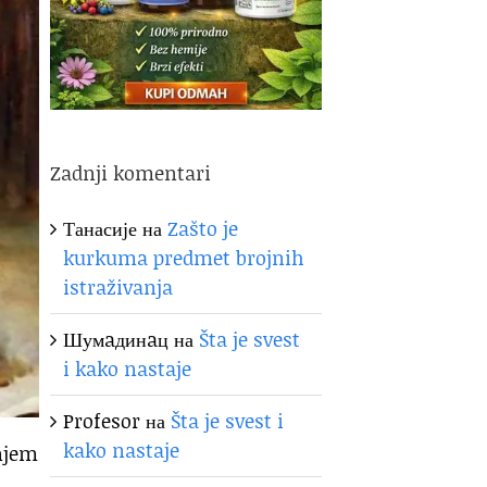
Zadnji komentari
Танасије
на
Zašto je
kurkuma predmet brojnih
istraživanja
Шумaдинaц
на
Šta je svest
i kako nastaje
Profesor
на
Šta je svest i
kako nastaje
šnjem