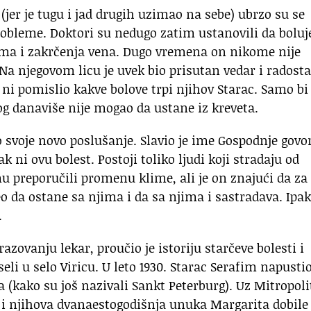
 (jer je tugu i jad drugih uzimao na sebe) ubrzo su se
probleme. Doktori su nedugo zatim ustanovili da boluj
ma i zakrčenja vena. Dugo vremena on nikome nije
. Na njegovom licu je uvek bio prisutan vedar i radost
k ni pomislio kakve bolove trpi njihov Starac. Samo b
og danaviše nije mogao da ustane iz kreveta.
o svoje novo poslušanje. Slavio je ime Gospodnje govo
 ni ovu bolest. Postoji toliko ljudi koji stradaju od
u preporučili promenu klime, ali je on znajući da za
o da ostane sa njima i da sa njima i sastradava. Ipak
.
azovanju lekar, proučio je istoriju starčeve bolesti i
i u selo Viricu. U leto 1930. Starac Serafim napustio
a (kako su još nazivali Sankt Peterburg). Uz Mitropoli
i njihova dvanaestogodišnja unuka Margarita dobile