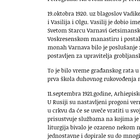
19.oktobra 1920. uz blagoslov Vadi
i Vasilija i Olgu. Vasilij je dobi
Svetom Starcu Varnavi Getsimansko
Voskresenskom manastiru i postala
monah Varnava bilo je poslušanje 
postavljen za upravitelja grobljans
To je bilo vreme građanskog rata u 
prva škola duhovnog rukovođenja m
11.septembra 1921.godine, Arhiepi
U Rusiji su nastavljeni progoni ve
u crkvu da će se uveče vratiti u sv
prisustvuje službama na kojima je
liturgija bivalo je ozareno nekom 
jednostavne i dopirale su do mnogi