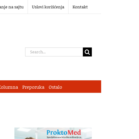
anje na sajtu
Uslovi korišćenja
Kontakt
Search
for:
Kolumna
Preporuka
Ostalo