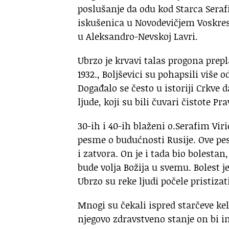
poslušanje da odu kod Starca Seraf
iskušenica u Novodevičjem Voskres
u Aleksandro-Nevskoj Lavri.
Ubrzo je krvavi talas progona prep
1932., Boljševici su pohapsili više
Događalo se često u istoriji Crkve
ljude, koji su bili čuvari čistote Pr
30-ih i 40-ih blaženi o.Serafim Viri
pesme o budućnosti Rusije. Ove pes
i zatvora. On je i tada bio bolestan
bude volja Božija u svemu. Bolest 
Ubrzo su reke ljudi počele pristizati
Mnogi su čekali ispred starčeve keli
njegovo zdravstveno stanje on bi i