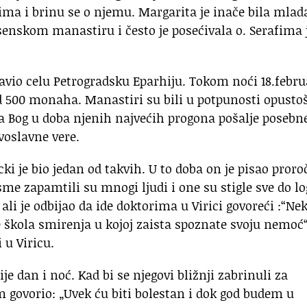
ima i brinu se o njemu. Margarita je inače bila mlad
enskom manastiru i često je posećivala o. Serafima 
lavio celu Petrogradsku Eparhiju. Tokom noći 18.febr
 od 500 monaha. Manastiri su bili u potpunosti opusto
 da Bog u doba njenih najvećih progona pošalje posebn
avoslavne vere.
cki je bio jedan od takvih. U to doba on je pisao proro
me zapamtili su mnogi ljudi i one su stigle sve do l
, ali je odbijao da ide doktorima u Virici govoreći :“Ne
je škola smirenja u kojoj zaista spoznate svoju nemoć
 u Viricu.
je dan i noć. Kad bi se njegovi bližnji zabrinuli za
m govorio: „Uvek ću biti bolestan i dok god budem u