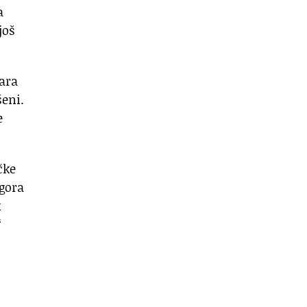
a
još
uara
šeni.
e
čke
ogora
k
“