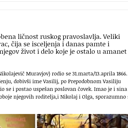
obena ličnost ruskog pravoslavlja. Veliki
ac, čija se isceljenja i danas pamte i
njegov život i delo koje je ostalo u amanet
 Nikolajevič Muravjov) rodio se 31.marta/13.aprila 1866.
đenju, dobivši ime Vasilij, po Prepodobnom Vasiliju
io se i postao uspešan poslovan čovek. Imao je i sina
 oboje njegovih roditelja,i Nikolaj i Olga, sporazumno