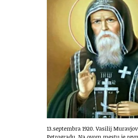
13.septembra 1920. Vasilij Muravjo
Petrogradu. Na ovom mestu je revn