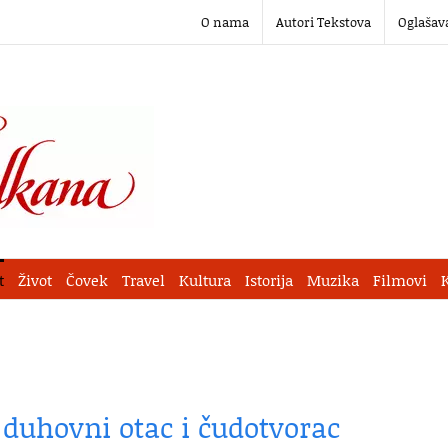
O nama
Autori Tekstova
Oglašav
t
Život
Čovek
Travel
Kultura
Istorija
Muzika
Filmovi
– duhovni otac i čudotvorac