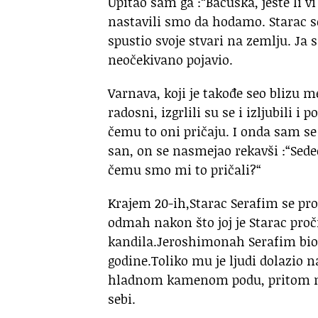
Upitao sam ga :“Baćuška, jeste li v
nastavili smo da hodamo. Starac se
spustio svoje stvari na zemlju. Ja
neočekivano pojavio.
Varnava, koji je takođe seo blizu 
radosni, izgrlili su se i izljubili 
čemu to oni pričaju. I onda sam se
san, on se nasmejao rekavši :“Sede
čemu smo mi to pričali?“
Krajem 20-ih,Starac Serafim se pro
odmah nakon što joj je Starac pro
kandila.Jeroshimonah Serafim bio 
godine.Toliko mu je ljudi dolazio n
hladnom kamenom podu, pritom ne p
sebi.