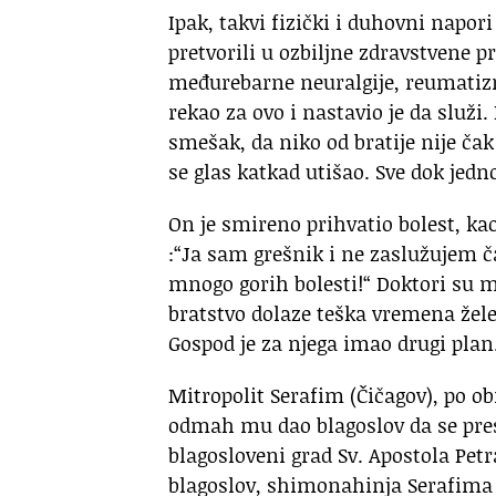
Ipak, takvi fizički i duhovni napori
pretvorili u ozbiljne zdravstvene 
međurebarne neuralgije, reumatiz
rekao za ovo i nastavio je da služi
smešak, da niko od bratije nije ča
se glas katkad utišao. Sve dok jedn
On je smireno prihvatio bolest, ka
:“Ja sam grešnik i ne zaslužujem čak
mnogo gorih bolesti!“ Doktori su m
bratstvo dolaze teška vremena žele
Gospod je za njega imao drugi plan
Mitropolit Serafim (Čičagov), po obr
odmah mu dao blagoslov da se presel
blagosloveni grad Sv. Apostola Petr
blagoslov, shimonahinja Serafima 