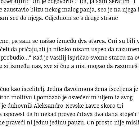
i o.Serafim?“ On je odgovorio :“ Da, ja sam Serafim“ i
 zaustavio blizu nekog malog panja, seo je na njega 
 sam seo do njega. Odjednom se s druge strane
mene, pa sam se našao između dva starca. Oni su bili 
i počeli da pričaju,ali ja nikako nisam uspeo da razume
 probudio…“ Kad je Vasilij ispričao svome starcu za o
o si između nas, sve si čuo a nisi mogao da razumeš
čuo kao iscelitelj. Jedna đavoimana žena isceljena je
čitao molitvu i pomazao je osvećenim uljem iz svog
je duhovnik Aleksandro-Nevske Lavre skoro tri
a ispovest da bi nekad proveo čitava dva dana stojeći
raveći ni jednu jedinu pauzu. On prosto nije misl