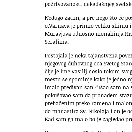
požrtvovanosti nekadašnjeg svetsk
Nedugo zatim, a pre nego što će po
o.Varnava je primio veliku shimu 
Muravjova odnosno monahinja Hrist
Serafima.
Postojala je neka tajanstvena pove
njegovog duhovnog oca Svetog Star
čije je ime Vasilij nosio tokom s
mestu se spominje kako je jedno nj
imalo predivan san :“Išao sam na 
pokušavao sam da pronađem stazu
prebačenim preko ramena i malom
do manastira Sv. Nikolaja i on je 
Kad sam ga malo bolje zagledao pre