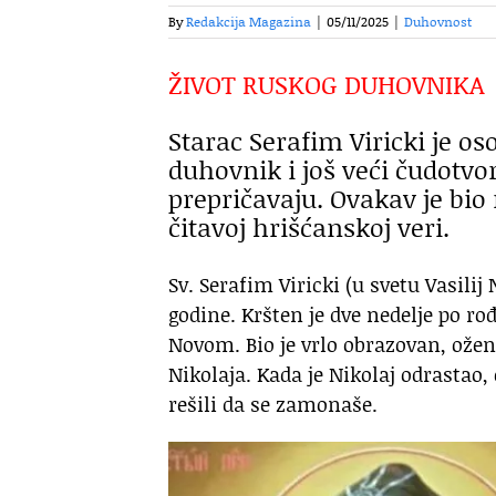
By
Redakcija Magazina
|
05/11/2025
|
Duhovnost
ŽIVOT RUSKOG DUHOVNIKA
Starac Serafim Viricki je os
duhovnik i još veći čudotvor
prepričavaju. Ovakav je bio 
čitavoj hrišćanskoj veri.
Sv. Serafim Viricki (u svetu Vasilij
godine. Kršten je dve nedelje po ro
Novom. Bio je vrlo obrazovan, ožen
Nikolaja. Kada je Nikolaj odrastao,
rešili da se zamonaše.