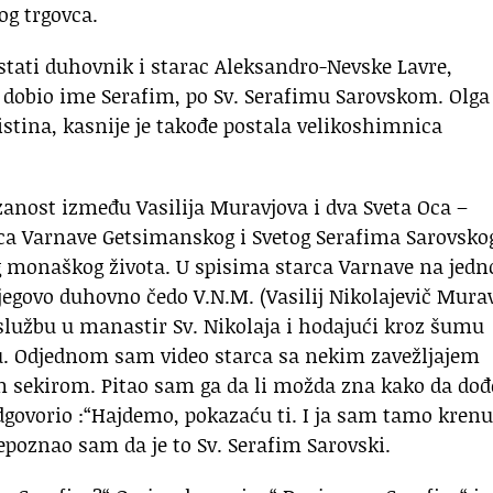
og trgovca.
stati duhovnik i starac Aleksandro-Nevske Lavre,
i dobio ime Serafim, po Sv. Serafimu Sarovskom. Olga
ina, kasnije je takođe postala velikoshimnica
zanost između Vasilija Muravjova i dva Sveta Oca –
ca Varnave Getsimanskog i Svetog Serafima Sarovsko
vog monaškog života. U spisima starca Varnave na jed
egovo duhovno čedo V.N.M. (Vasilij Nikolajevič Murav
službu u manastir Sv. Nikolaja i hodajući kroz šumu
. Odjednom sam video starca sa nekim zavežljajem
 sekirom. Pitao sam ga da li možda zna kako da do
odgovorio :“Hajdemo, pokazaću ti. I ja sam tamo krenu
poznao sam da je to Sv. Serafim Sarovski.