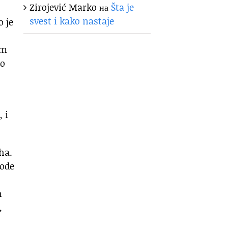
Zirojević Marko
на
Šta je
svest i kako nastaje
o je
em
io
 i
ha.
 ode
h
,