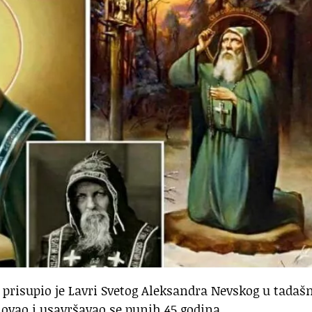
v prisupio je Lavri Svetog Aleksandra Nevskog u tada
ovao i usavršavao se punih 45 godina.