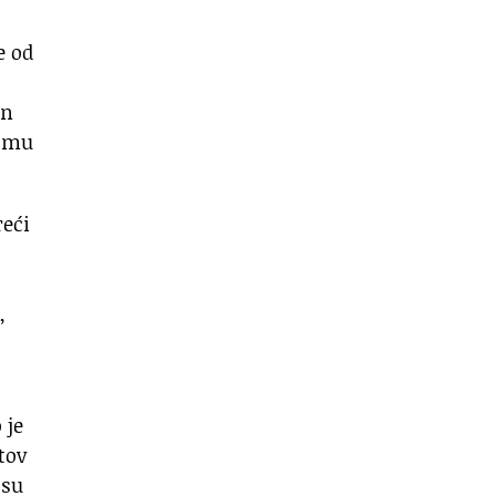
e od
an
i mu
reći
,
 je
tov
 su