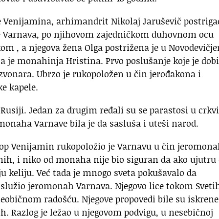
ke Venijamina, arhimandrit Nikolaj Jaruševič postriga
o ime Varnava, po njihovom zajedničkom duhovnom ocu
m , a njegova žena Olga postrižena je u Novodevičj
 je monahinja Hristina. Prvo poslušanje koje je dob
zvonara. Ubrzo je rukopoložen u čin jerođakona i
ke kapele.
Rusiji. Jedan za drugim ređali su se parastosi u crkvi,
onaha Varnave bila je da sasluša i uteši narod.
skop Venijamin rukopoložio je Varnavu u čin jeromona
rnih, i niko od monaha nije bio siguran da ako ujutru
oju keliju. Već tada je mnogo sveta pokušavalo da
 služio jeromonah Varnava. Njegovo lice tokom Sveti
neobičnom radošću. Njegove propovedi bile su iskrene
h. Razlog je ležao u njegovom podvigu, u nesebičnoj