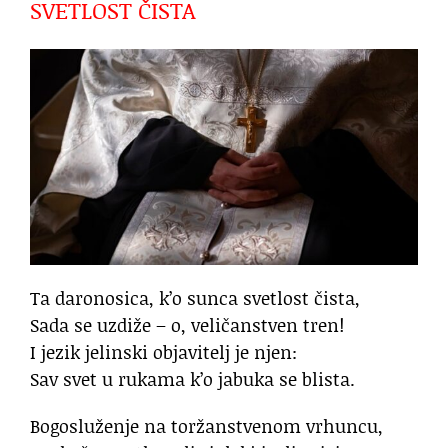
SVETLOST ČISTA
Ta daronosica, k’o sunca svetlost čista,
Sada se uzdiže – o, veličanstven tren!
I jezik jelinski objavitelj je njen:
Sav svet u rukama k’o jabuka se blista.
Bogosluženje na toržanstvenom vrhuncu,