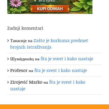
Zadnji komentari
Танасије
на
Zašto je kurkuma predmet
brojnih istraživanja
Шумaдинaц
на
Šta je svest i kako nastaje
Profesor
на
Šta je svest i kako nastaje
Zirojević Marko
на
Šta je svest i kako
nastaje