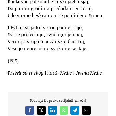
Raskošno potkupolje julski javlja sjaj,
Da punim grudima predudahnemo raj,
Gde vreme beskrajnom je potčinjeno Suncu.
I Evharistija k’o večno podne traje,
Svi se pričešćuju, svud igra je i poj,
Verni pristupaju božanskoj Čaši toj,
Veselje nepresušno svakome se daje.
(1915)
Preveli sa ruskog Ivan S. Nedić i Jelena Nedić
Podeli priču preko socijalnih mreža!
Facebook
X
LinkedIn
WhatsApp
Telegram
Email