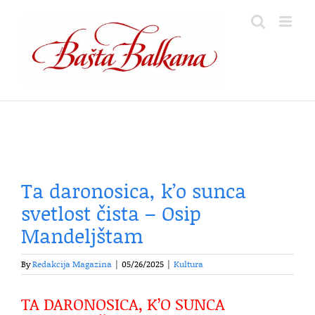
Skip
to
content
Ta daronosica, k’o sunca
svetlost čista – Osip
Mandeljštam
By
Redakcija Magazina
|
05/26/2025
|
Kultura
TA DARONOSICA, K’O SUNCA