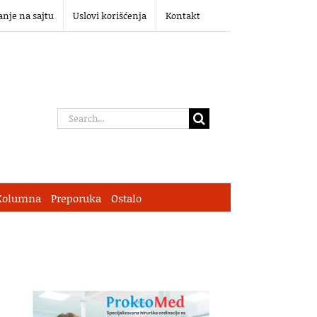
anje na sajtu
Uslovi korišćenja
Kontakt
Search
for:
Kolumna
Preporuka
Ostalo