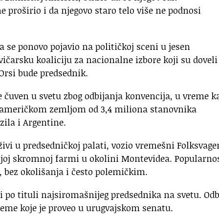
 proširio i da njegovo staro telo više ne podnosi
 se ponovo pojavio na političkoj sceni u jesen
ičarsku koaliciju za nacionalne izbore koji su doveli
 Orsi bude predsednik.
e čuven u svetu zbog odbijanja konvencija, u vreme k
oameričkom zemljom od 3,4 miliona stanovnika
ila i Argentine.
 živi u predsedničkoj palati, vozio vremešni Folksvage
vojoj skromnoj farmi u okolini Montevidea. Popularnos
bez okolišanja i često polemičkim.
 i po tituli najsiromašnijeg predsednika na svetu. Odb
reme koje je proveo u urugvajskom senatu.