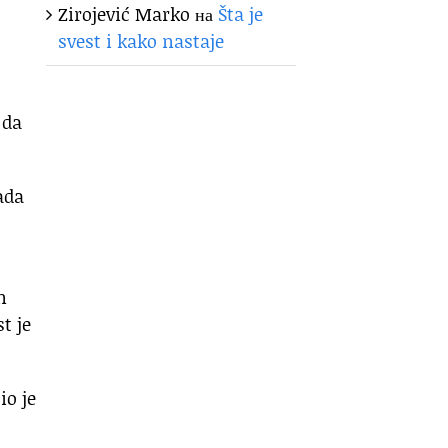
Zirojević Marko
на
Šta je
svest i kako nastaje
 da
ada
n
t je
io je