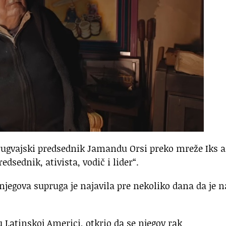
urugvajski predsednik Jamandu Orsi preko mreže Iks a
edsednik, ativista, vodič i lider“.
njegova supruga je najavila pre nekoliko dana da je n
 Latinskoj Americi, otkrio da se njegov rak