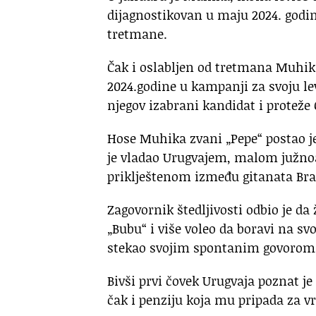
dijagnostikovan u maju 2024. godine
tretmane.
Čak i oslabljen od tretmana Muhika
2024.godine u kampanji za svoju lev
njegov izabrani kandidat i proteže
Hose Muhika zvani „Pepe“ postao j
je vladao Urugvajem, malom južn
priklještenom između gitanata Braz
Zagovornik štedljivosti odbio je da
„Bubu“ i više voleo da boravi na s
stekao svojim spontanim govorom, 
Bivši prvi čovek Urugvaja poznat je
čak i penziju koja mu pripada za v