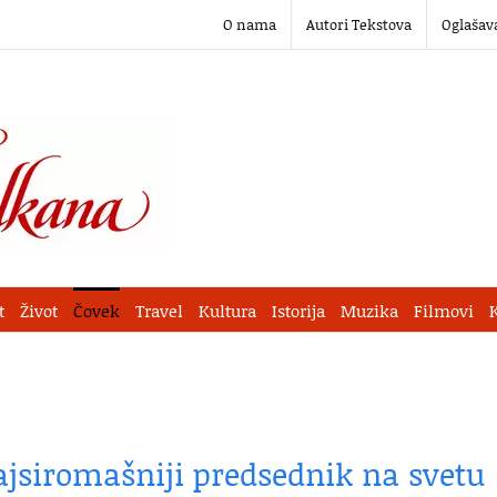
O nama
Autori Tekstova
Oglašav
t
Život
Čovek
Travel
Kultura
Istorija
Muzika
Filmovi
jsiromašniji predsednik na svetu