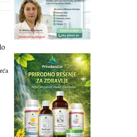
lo
veća