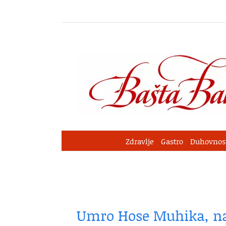
Skip
to
content
Zdravlje
Gastro
Duhovnos
Umro Hose Muhika, na