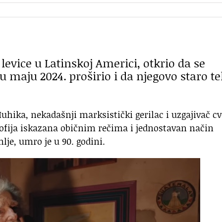
levice u Latinskoj Americi, otkrio da se
 maju 2024. proširio i da njegovo staro te
uhika, nekadašnji marksistički gerilac i uzgajivač c
ozofija iskazana običnim rečima i jednostavan način
lje, umro je u 90. godini.