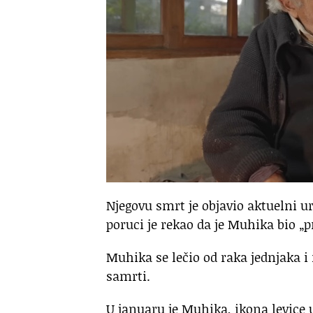
Njegovu smrt je objavio aktuelni 
poruci je rekao da je Muhika bio „pr
Muhika se lečio od raka jednjaka i 
samrti.
U januaru je Muhika, ikona levice u