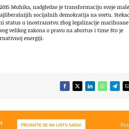
2015 Muhika, nadgledao je transformaciju svoje mal
jliberalnijih socijalnih demokratija na svetu. Stekao
tni status u inostranstvu zbog legalizacije marihuane
vog velikog zakona o pravu na abortus i time što je
rnativnoj energiji.
Facebook
X
LinkedIn
WhatsApp
Telegr
a
Pra
PRIJAVITE SE NA LISTU SADA!