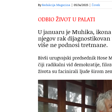
By
Redakcija Magazina
|
05/14/2025
|
Čovek
ODBIO ŽIVOT U PALATI
U januaru je Muhika, ikona 
njegov rak dijagnostikovan u
više ne podnosi tretmane.
Bivši urugvajski predsednik Hose M
čiji radikalni vid demokratije, fil
života su facinirali ljude širom zem