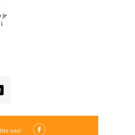
e
 je
 i
am
Email
tite nas!