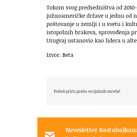
Tokom svog predsedništva od 2010-
južnoameričke države u jednu od na
poštovanje u zemlji i u svetu i kul
istopolnih brakova, sprovođenja pr
Urugvaj ustanovio kao lidera u alte
Izvor: Beta
Podeli priču preko socijalnih mreža!
Newsletter Bastabalkan