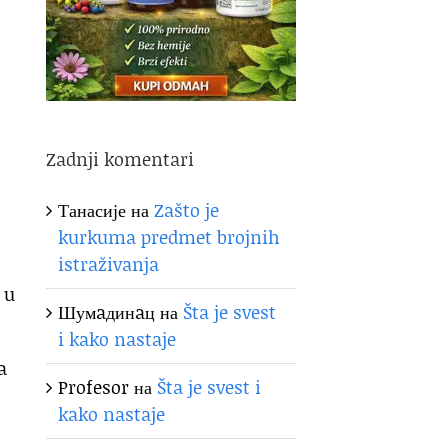
Zadnji komentari
Танасије
на
Zašto je
kurkuma predmet brojnih
istraživanja
 u
Шумaдинaц
на
Šta je svest
i kako nastaje
a
Profesor
на
Šta je svest i
kako nastaje