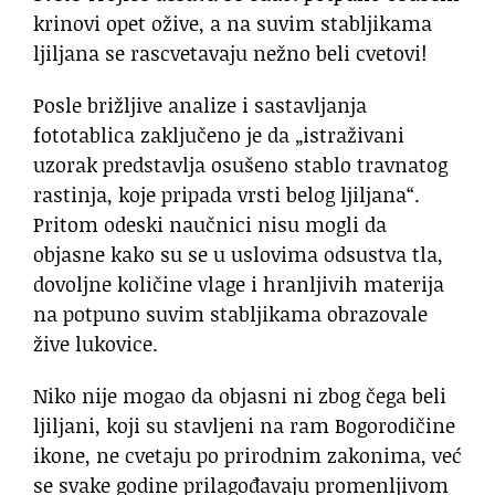
krinovi opet ožive, a na suvim stabljikama
ljiljana se rascvetavaju nežno beli cvetovi!
Posle brižljive analize i sastavljanja
fototablica zaključeno je da „istraživani
uzorak predstavlja osušeno stablo travnatog
rastinja, koje pripada vrsti belog ljiljana“.
Pritom odeski naučnici nisu mogli da
objasne kako su se u uslovima odsustva tla,
dovoljne količine vlage i hranljivih materija
na potpuno suvim stabljikama obrazovale
žive lukovice.
Niko nije mogao da objasni ni zbog čega beli
ljiljani, koji su stavljeni na ram Bogorodičine
ikone, ne cvetaju po prirodnim zakonima, već
se svake godine prilagođavaju promenljivom