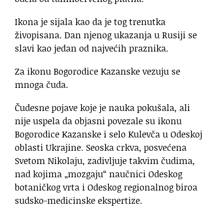
Ikona je sijala kao da je tog trenutka
živopisana. Dan njenog ukazanja u Rusiji se
slavi kao jedan od najvećih praznika.
Za ikonu Bogorodice Kazanske vezuju se
mnoga čuda.
Čudesne pojave koje je nauka pokušala, ali
nije uspela da objasni povezale su ikonu
Bogorodice Kazanske i selo Kulevča u Odeskoj
oblasti Ukrajine. Seoska crkva, posvećena
Svetom Nikolaju, zadivljuje takvim čudima,
nad kojima „mozgaju“ naučnici Odeskog
botaničkog vrta i Odeskog regionalnog biroa
sudsko-medicinske ekspertize.