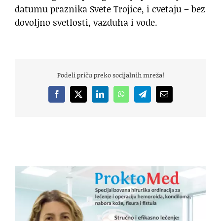
datumu praznika Svete Trojice, i cvetaju – bez
dovoljno svetlosti, vazduha i vode.
Podeli priču preko socijalnih mreža!
Facebook
X
LinkedIn
WhatsApp
Telegram
Email