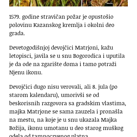
1579. godine stravičan požar je opustošio
polovinu Kazanskog kremlja i okolni deo
grada.
Devetogodišnjoj devojčici Matrjoni, kažu
letopisci, javila se u snu Bogorodica i uputila
je da ode na zgarište doma i tamo potraži
Njenu ikonu.
Devojčici dugo nisu verovali, ali 8. jula (po
starom kalendaru), umorivši se od
beskorisnih razgovora sa gradskim vlastima,
majka Matrjone se sama zauzela i pronašla
na mestu, na koje je u snu ukazala Majka
Božija, ikonu umotanu u deo starog muškog
odela od tamnocrvenog platna.