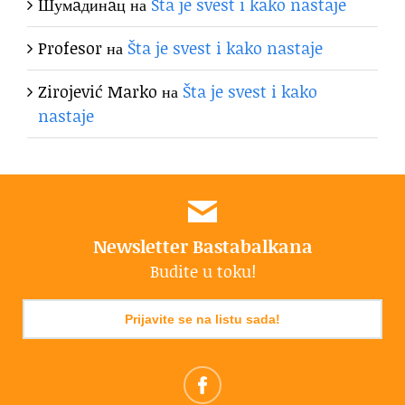
Шумaдинaц
на
Šta je svest i kako nastaje
Profesor
на
Šta je svest i kako nastaje
Zirojević Marko
на
Šta je svest i kako
nastaje
Newsletter Bastabalkana
Budite u toku!
Prijavite se na listu sada!