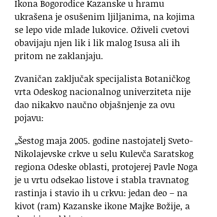
Ikona Bogorodice Kazanske u hramu
ukrašena je osušenim ljiljanima, na kojima
se lepo vide mlade lukovice. Oživeli cvetovi
obavijaju njen lik i lik malog Isusa ali ih
pritom ne zaklanjaju.
Zvaničan zaključak specijalista Botaničkog
vrta Odeskog nacionalnog univerziteta nije
dao nikakvo naučno objašnjenje za ovu
pojavu:
„Šestog maja 2005. godine nastojatelj Sveto-
Nikolajevske crkve u selu Kulevča Saratskog
regiona Odeske oblasti, protojerej Pavle Noga
je u vrtu odsekao listove i stabla travnatog
rastinja i stavio ih u crkvu: jedan deo – na
kivot (ram) Kazanske ikone Majke Božije, a