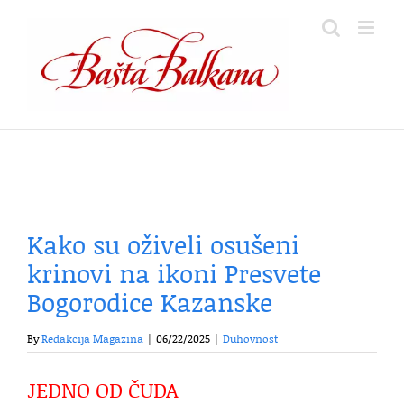
Skip
to
content
Kako su oživeli osušeni
krinovi na ikoni Presvete
Bogorodice Kazanske
By
Redakcija Magazina
|
06/22/2025
|
Duhovnost
JEDNO OD ČUDA