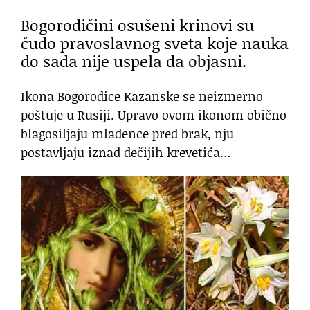
Bogorodičini osušeni krinovi su
čudo pravoslavnog sveta koje nauka
do sada nije uspela da objasni.
Ikona Bogorodice Kazanske se neizmerno
poštuje u Rusiji. Upravo ovom ikonom obično
blagosiljaju mladence pred brak, nju
postavljaju iznad dečijih krevetića…