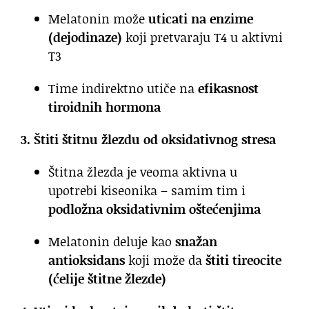
Melatonin može
uticati na enzime
(dejodinaze)
koji pretvaraju T4 u aktivni
T3
Time indirektno utiče na
efikasnost
tiroidnih hormona
3. Štiti štitnu žlezdu od oksidativnog stresa
Štitna žlezda je veoma aktivna u
upotrebi kiseonika – samim tim i
podložna oksidativnim oštećenjima
Melatonin deluje kao
snažan
antioksidans
koji može da
štiti tireocite
(ćelije štitne žlezde)