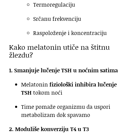
Termoregulaciju
Srčanu frekvenciju
Raspoloženje i koncentraciju
Kako melatonin utiče na štitnu
žlezdu?
1. Smanjuje lučenje TSH u noćnim satima
Melatonin
fiziološki inhibira lučenje
TSH
tokom noći
Time pomaže organizmu da uspori
metabolizam dok spavamo
2. Moduliše konverziju T4 u T3