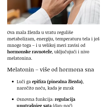
Ova mala žlezda u vratu reguliše
metabolizam, energiju, temperaturu tela i još
mnogo toga – i u velikoj meri zavisi od
hormonske ravnoteže
, uključujući i nivo
melatonina.
Melatonin – više od hormona sna
Luči ga
epifiza (pinealna žlezda)
,
naročito noću, kada je mrak
Osnovna funkcija:
regulacija
unutrašnjeg sata
(dan-noć)