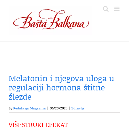
Skip
to
content
Melatonin i njegova uloga u
regulaciji hormona štitne
žlezde
By
Redakcija Magazina
|
06/20/2025
|
Zdravlje
VIŠESTRUKI EFEKAT