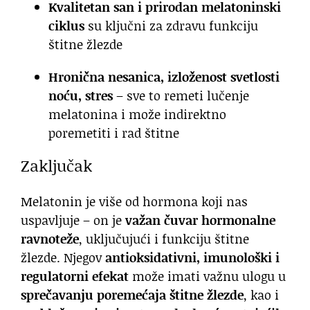
Kvalitetan san i prirodan melatoninski
ciklus
su ključni za zdravu funkciju
štitne žlezde
Hronična nesanica, izloženost svetlosti
noću, stres
– sve to remeti lučenje
melatonina i može indirektno
poremetiti i rad štitne
Zaključak
Melatonin je više od hormona koji nas
uspavljuje – on je
važan čuvar hormonalne
ravnoteže
, uključujući i funkciju štitne
žlezde. Njegov
antioksidativni, imunološki i
regulatorni efekat
može imati važnu ulogu u
sprečavanju poremećaja štitne žlezde
, kao i