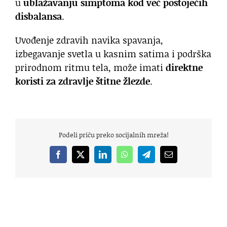
u
ublažavanju simptoma kod već postojećih
disbalansa
.
Uvođenje zdravih navika spavanja,
izbegavanje svetla u kasnim satima i podrška
prirodnom ritmu tela, može imati
direktne
koristi za zdravlje štitne žlezde
.
Podeli priču preko socijalnih mreža!
Facebook
X
LinkedIn
WhatsApp
Telegram
Email