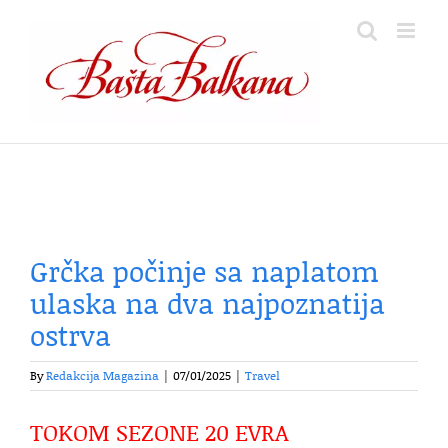
Skip
to
content
Grčka počinje sa naplatom
ulaska na dva najpoznatija
ostrva
By
Redakcija Magazina
|
07/01/2025
|
Travel
TOKOM SEZONE 20 EVRA