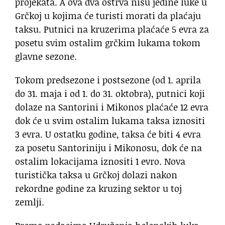
projekata. A ova dva ostrva nisu jedine luke u
Grčkoj u kojima će turisti morati da plaćaju
taksu. Putnici na kruzerima plaćaće 5 evra za
posetu svim ostalim grčkim lukama tokom
glavne sezone.
Tokom predsezone i postsezone (od 1. aprila
do 31. maja i od 1. do 31. oktobra), putnici koji
dolaze na Santorini i Mikonos plaćaće 12 evra
dok će u svim ostalim lukama taksa iznositi
3 evra. U ostatku godine, taksa će biti 4 evra
za posetu Santoriniju i Mikonosu, dok će na
ostalim lokacijama iznositi 1 evro. Nova
turistička taksa u Grčkoj dolazi nakon
rekordne godine za kruzing sektor u toj
zemlji.