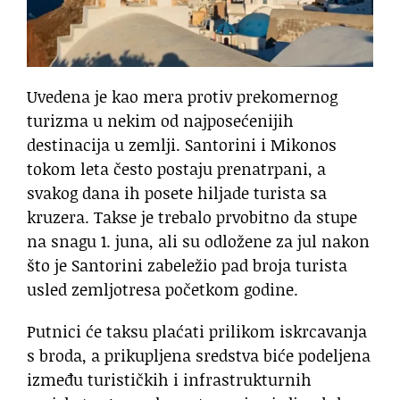
Uvedena je kao mera protiv prekomernog
turizma u nekim od najposećenijih
destinacija u zemlji. Santorini i Mikonos
tokom leta često postaju prenatrpani, a
svakog dana ih posete hiljade turista sa
kruzera. Takse je trebalo prvobitno da stupe
na snagu 1. juna, ali su odložene za jul nakon
što je Santorini zabeležio pad broja turista
usled zemljotresa početkom godine.
Putnici će taksu plaćati prilikom iskrcavanja
s broda, a prikupljena sredstva biće podeljena
između turističkih i infrastrukturnih