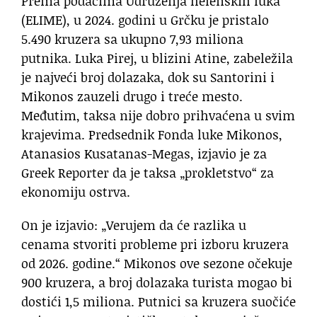
Prema podacima Udruženja helenskih luka
(ELIME), u 2024. godini u Grčku je pristalo
5.490 kruzera sa ukupno 7,93 miliona
putnika. Luka Pirej, u blizini Atine, zabeležila
je najveći broj dolazaka, dok su Santorini i
Mikonos zauzeli drugo i treće mesto.
Međutim, taksa nije dobro prihvaćena u svim
krajevima. Predsednik Fonda luke Mikonos,
Atanasios Kusatanas-Megas, izjavio je za
Greek Reporter da je taksa „prokletstvo“ za
ekonomiju ostrva.
On je izjavio: „Verujem da će razlika u
cenama stvoriti probleme pri izboru kruzera
od 2026. godine.“ Mikonos ove sezone očekuje
900 kruzera, a broj dolazaka turista mogao bi
dostići 1,5 miliona. Putnici sa kruzera suočiće