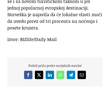
se i sa novom turističkom taksom u još
jednoj popularnoj evropskoj destinaciji.
Norveška je najavila da će lokalne vlasti moći
da uvedu porez od tri procenta na noćenja i
posete kruzera.
Izvor: BIZlife/Daily Mail
Podeli priču preko socijalnih mreža!
Facebook
X
LinkedIn
WhatsApp
Telegram
Email