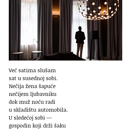
Već satima slušam
sat u susednoj sobi.
Nečija žena šapuće
nečijem ljubavniku
dok muž noću radi
u skladištu automobila.
U sledećoj sobi —
gospodin koji drži šaku