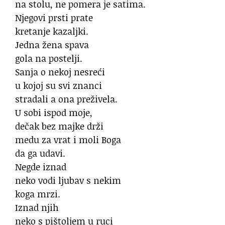
na stolu, ne pomera je satima.
Njegovi prsti prate
kretanje kazaljki.
Jedna žena spava
gola na postelji.
Sanja o nekoj nesreći
u kojoj su svi znanci
stradali a ona preživela.
U sobi ispod moje,
dečak bez majke drži
medu za vrat i moli Boga
da ga udavi.
Negde iznad
neko vodi ljubav s nekim
koga mrzi.
Iznad njih
neko s pištoljem u ruci