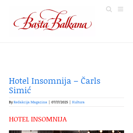
Skip
to
content
Hotel Insomnija – Čarls
Simić
By
Redakcija Magazina
|
07/17/2025
|
Kultura
HOTEL INSOMNIJA