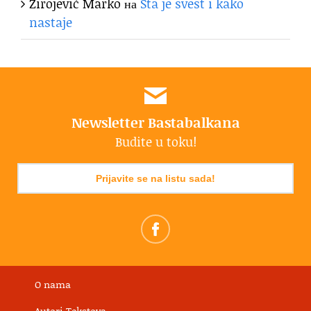
Zirojević Marko
на
Šta je svest i kako
nastaje
Newsletter Bastabalkana
Budite u toku!
Prijavite se na listu sada!
O nama
Autori Tekstova