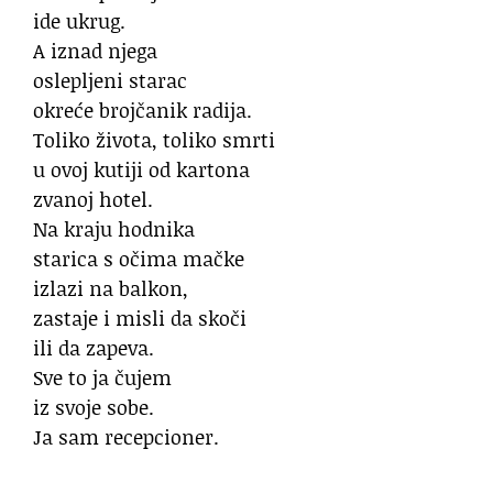
ide ukrug.
A iznad njega
oslepljeni starac
okreće brojčanik radija.
Toliko života, toliko smrti
u ovoj kutiji od kartona
zvanoj hotel.
Na kraju hodnika
starica s očima mačke
izlazi na balkon,
zastaje i misli da skoči
ili da zapeva.
Sve to ja čujem
iz svoje sobe.
Ja sam recepcioner.