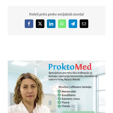
Podeli priču preko socijalnih mreža!
Facebook
X
LinkedIn
WhatsApp
Telegram
Email