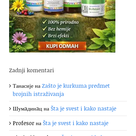
Zadnji komentari
Танасије
на
Zašto je kurkuma predmet
brojnih istraživanja
Шумaдинaц
на
Šta je svest i kako nastaje
Profesor
на
Šta je svest i kako nastaje