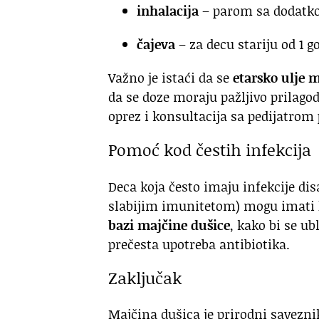
inhalacija
– parom sa dodatko
čajeva
– za decu stariju od 1
Važno je istaći da se
etarsko ulje 
da se doze moraju pažljivo prilagod
oprez i konsultacija sa pedijatrom 
Pomoć kod čestih infekcija
Deca koja često imaju infekcije dis
slabijim imunitetom) mogu imati
bazi majčine dušice
, kako bi se ub
prečesta upotreba antibiotika.
Zaključak
Majčina dušica je prirodni saveznik