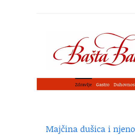
Skip
to
content
Zdravlje
Gastro
Duhovnos
Majčina dušica i njeno