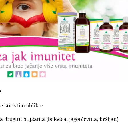
e
 koristi u obliku:
a drugim biljkama (bokvica, jagorčevina, bršljan)