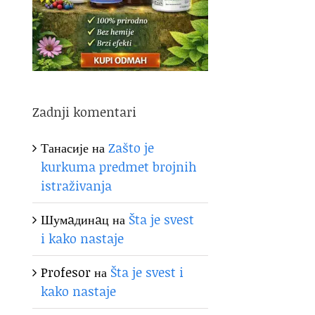
Zadnji komentari
Танасије
на
Zašto je
kurkuma predmet brojnih
istraživanja
Шумaдинaц
на
Šta je svest
i kako nastaje
Profesor
на
Šta je svest i
kako nastaje