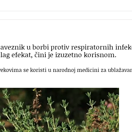
aveznik u borbi protiv respiratornih infek
lag efekat, čini je izuzetno korisnom.
vekovima se koristi u narodnoj medicini za ublažava