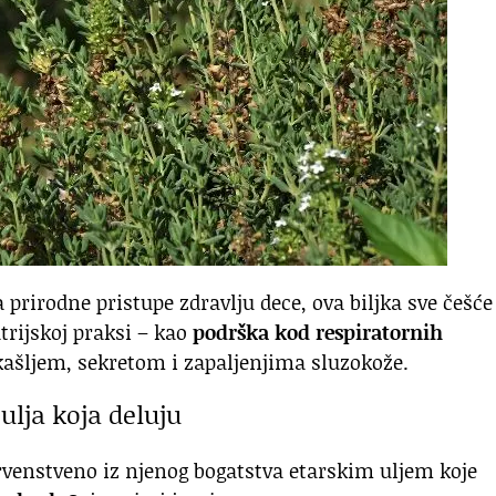
 prirodne pristupe zdravlju dece, ova biljka sve češće
trijskoj praksi – kao
podrška kod respiratornih
kašljem, sekretom i zapaljenjima sluzokože.
ulja koja deluju
rvenstveno iz njenog bogatstva etarskim uljem koje