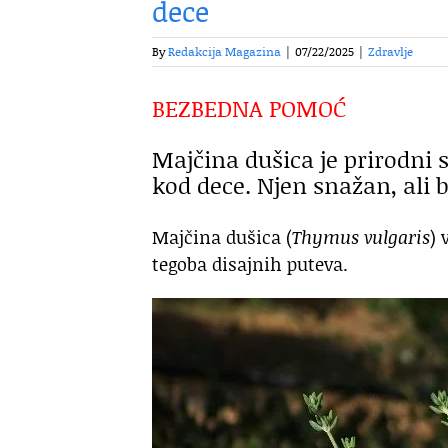
dece
By
Redakcija Magazina
|
07/22/2025
|
Zdravlje
BEZBEDNA POMOĆ
Majčina dušica je prirodni s
kod dece. Njen snažan, ali b
Majčina dušica (
Thymus vulgaris
) 
tegoba disajnih puteva.