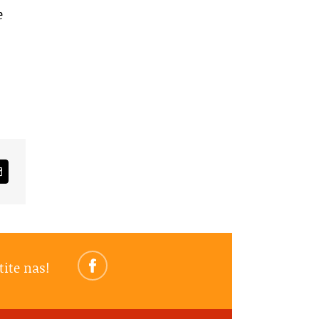
e
am
Email
tite nas!