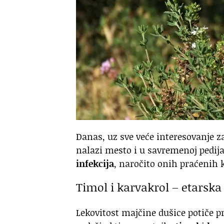
Danas, uz sve veće interesovanje za
nalazi mesto i u savremenoj pedija
infekcija
, naročito onih praćenih 
Timol i karvakrol – etarska 
Lekovitost majčine dušice potiče p