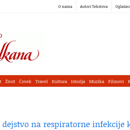
O nama
Autori Tekstova
Oglašav
t
Život
Čovek
Travel
Kultura
Istorija
Muzika
Filmovi
 dejstvo na respiratorne infekcije 