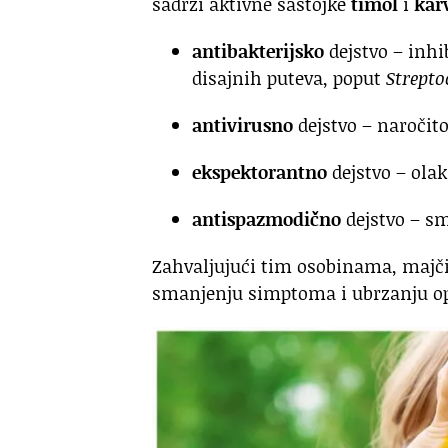
sadrži aktivne sastojke
timol
i
kar
antibakterijsko
dejstvo – inhib
disajnih puteva, poput
Strept
antivirusno
dejstvo – naročit
ekspektorantno
dejstvo – olak
antispazmodično
dejstvo – sm
Zahvaljujući tim osobinama, maj
smanjenju simptoma i ubrzanju o