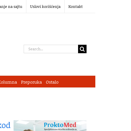
anje na sajtu
Uslovi korišćenja
Kontakt
Search
for:
Kolumna
Preporuka
Ostalo
kod