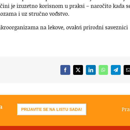
 čini je izuzetno korisnom u praksi – naročito kada s
dozama i uz stručno vođstvo.
kroorganizama na lekove, ovakvi prirodni saveznici
Facebook
X
LinkedIn
WhatsApp
Telegr
a
Pra
PRIJAVITE SE NA LISTU SADA!