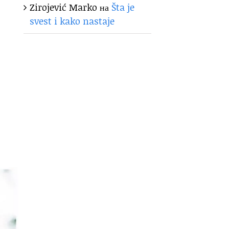
Zirojević Marko
на
Šta je
svest i kako nastaje