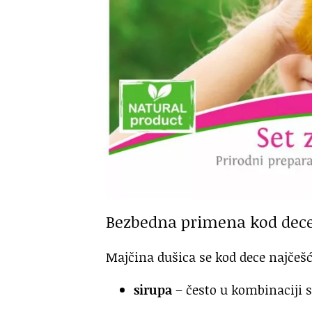
Bezbedna primena kod dec
Majčina dušica se kod dece najčešće
sirupa
– često u kombinaciji s