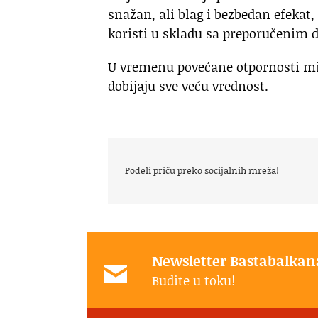
snažan, ali blag i bezbedan efekat,
koristi u skladu sa preporučenim 
U vremenu povećane otpornosti mi
dobijaju sve veću vrednost.
Podeli priču preko socijalnih mreža!
Newsletter Bastabalkan
Budite u toku!