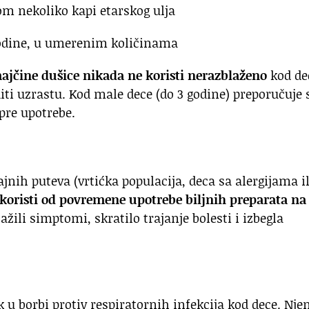
m nekoliko kapi etarskog ulja
 godine, u umerenim količinama
majčine dušice nikada ne koristi nerazblaženo
kod de
iti uzrastu. Kod male dece (do 3 godine) preporučuje 
pre upotrebe.
ajnih puteva (vrtićka populacija, deca sa alergijama il
koristi od povremene upotrebe biljnih preparata na
lažili simptomi, skratilo trajanje bolesti i izbegla
 u borbi protiv respiratornih infekcija kod dece. Nje