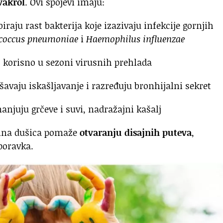
vakrol
. Ovi spojevi imaju:
iraju rast bakterija koje izazivaju infekcije gornjih
ococcus pneumoniae
i
Haemophilus influenzae
o korisno u sezoni virusnih prehlada
šavaju iskašljavanje i razređuju bronhijalni sekret
anjuju grčeve i suvi, nadražajni kašalj
čina dušica pomaže
otvaranju disajnih puteva
,
poravka.