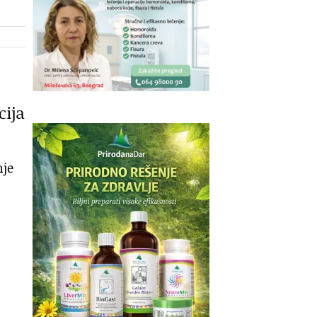
cija
nje