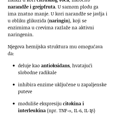
narandže i grejpfruta
. U samom plodu ga
ima znatno manje. U kori narandže se javlja i
u obliku glikozida (
naringin
), koji se
enzimima u crevima razlaže na aktivni
naringenin.
Njegova hemijska struktura mu omogućava
da:
deluje kao
antioksidans
, hvatajući
slobodne radikale
inhibira enzime uključene u zapaljenske
puteve
moduliše ekspresiju
citokina i
interleukina
(npr. TNF‑α, IL‑6, IL‑1β)