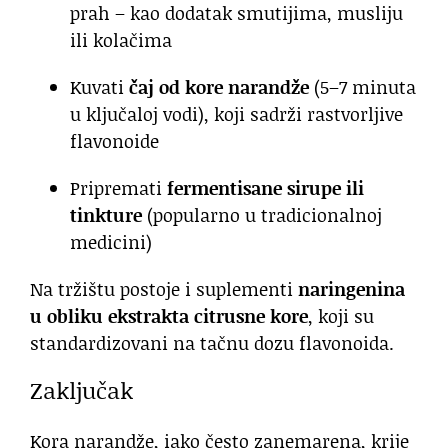
prah – kao dodatak smutijima, musliju
ili kolačima
Kuvati
čaj od kore narandže
(5–7 minuta
u ključaloj vodi), koji sadrži rastvorljive
flavonoide
Pripremati
fermentisane sirupe ili
tinkture
(popularno u tradicionalnoj
medicini)
Na tržištu postoje i suplementi
naringenina
u obliku ekstrakta citrusne kore
, koji su
standardizovani na tačnu dozu flavonoida.
Zaključak
Kora narandže, iako često zanemarena, krije