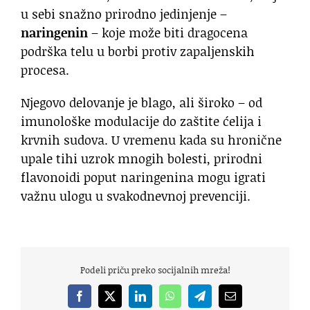
u sebi snažno prirodno jedinjenje –
naringenin
– koje može biti dragocena
podrška telu u borbi protiv zapaljenskih
procesa.
Njegovo delovanje je blago, ali široko – od
imunološke modulacije do zaštite ćelija i
krvnih sudova. U vremenu kada su hronične
upale tihi uzrok mnogih bolesti, prirodni
flavonoidi poput naringenina mogu igrati
važnu ulogu u svakodnevnoj prevenciji.
Podeli priču preko socijalnih mreža!
Facebook
X
LinkedIn
WhatsApp
Telegram
Email