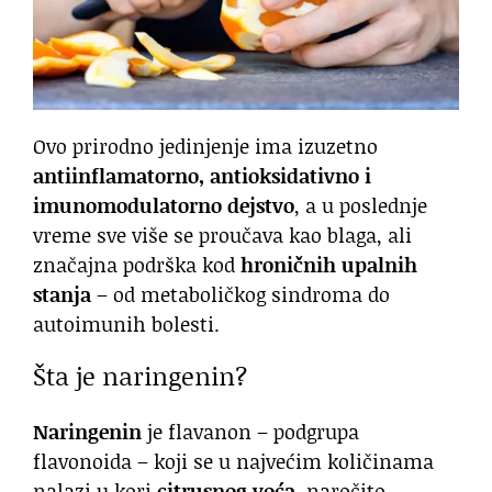
Ovo prirodno jedinjenje ima izuzetno
antiinflamatorno, antioksidativno i
imunomodulatorno dejstvo
, a u poslednje
vreme sve više se proučava kao blaga, ali
značajna podrška kod
hroničnih upalnih
stanja
– od metaboličkog sindroma do
autoimunih bolesti.
Šta je naringenin?
Naringenin
je flavanon – podgrupa
flavonoida – koji se u najvećim količinama
nalazi u kori
citrusnog voća
, naročito