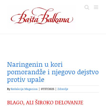
Skip
to
content
Naringenin u kori
pomorandže i njegovo dejstvo
protiv upale
By
Redakcija Magazina
|
07/17/2025
|
Zdravlje
BLAGO, ALI ŠIROKO DELOVANJE