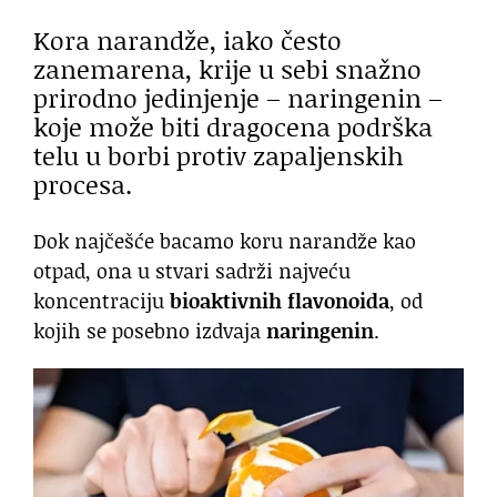
Kora narandže, iako često
zanemarena, krije u sebi snažno
prirodno jedinjenje – naringenin –
koje može biti dragocena podrška
telu u borbi protiv zapaljenskih
procesa.
Dok najčešće bacamo koru narandže kao
otpad, ona u stvari sadrži najveću
koncentraciju
bioaktivnih flavonoida
, od
kojih se posebno izdvaja
naringenin
.