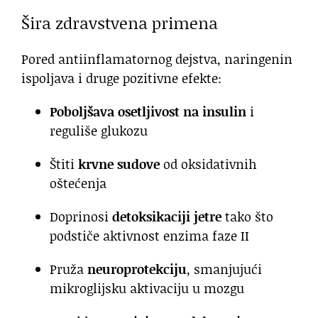
Šira zdravstvena primena
Pored antiinflamatornog dejstva, naringenin
ispoljava i druge pozitivne efekte:
Poboljšava osetljivost na insulin
i
reguliše glukozu
Štiti
krvne sudove
od oksidativnih
oštećenja
Doprinosi
detoksikaciji jetre
tako što
podstiče aktivnost enzima faze II
Pruža
neuroprotekciju
, smanjujući
mikroglijsku aktivaciju u mozgu