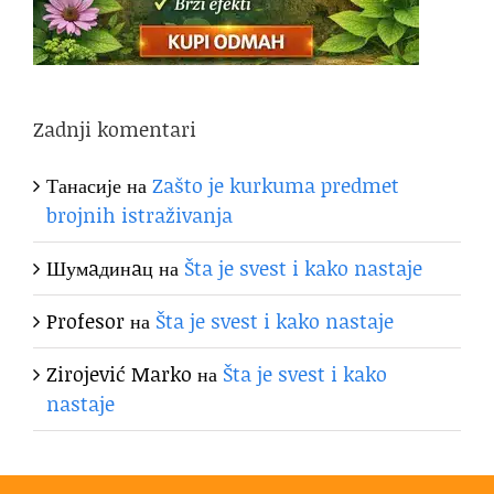
Zadnji komentari
Танасије
на
Zašto je kurkuma predmet
brojnih istraživanja
Шумaдинaц
на
Šta je svest i kako nastaje
Profesor
на
Šta je svest i kako nastaje
Zirojević Marko
на
Šta je svest i kako
nastaje