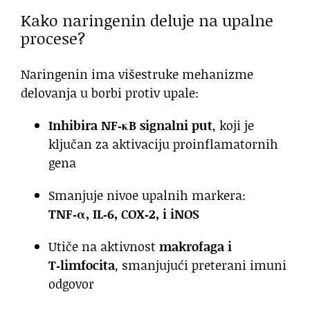
Kako naringenin deluje na upalne
procese?
Naringenin ima višestruke mehanizme
delovanja u borbi protiv upale:
Inhibira NF‑κB signalni put
, koji je
ključan za aktivaciju proinflamatornih
gena
Smanjuje nivoe upalnih markera:
TNF‑α, IL‑6, COX‑2, i iNOS
Utiče na aktivnost
makrofaga i
T‑limfocita
, smanjujući preterani imuni
odgovor