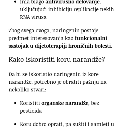
Ima blago
antivirusno delovanje
,
uključujući inhibiciju replikacije nekih
RNA virusa
Zbog svega ovoga, naringenin postaje
predmet interesovanja kao
funkcionalni
sastojak u dijetoterapiji hroničnih bolesti
.
Kako iskoristiti koru narandže?
Da bi se iskoristio naringenin iz kore
narandže, potrebno je obratiti pažnju na
nekoliko stvari:
Koristiti
organske narandže
, bez
pesticida
Koru dobro oprati, pa sušiti i samleti u