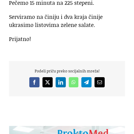
Pečemo 15 minuta na 225 stepeni.
Serviramo na činiju i dva kraja činije
ukrasimo listovima zelene salate.
Prijatno!
Podeli priču preko socijalnih mreža!
Facebook
X
LinkedIn
WhatsApp
Telegram
Email