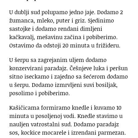
U dublji sud polupamo jedno jaje. Dodamo 2
žumanca, mleko, puter i griz. Sjedinimo
sastojke i dodamo rendani dimljeni
kačkavalj, mešavinu začina i pobiberimo.
Ostavimo da odstoji 20 minuta u frižideru.
U šerpu sa zagrejanim uljem dodamo
konzervirani paradajz. Češnjeve luka i peršun
sitno iseckamo i zajedno sa šećerom dodamo
u šerpu. Dodamo izmrvljeni suvi bosiljak,
posolimo i pobiberimo.
Kašičicama formiramo knedle i kuvamo 10
minuta u posoljenoj vodi. Knedle stavimo u
nauljen vatrostalni sud. Dodamo paradajz
sos, kockice mocarele i izrendani parmezan.