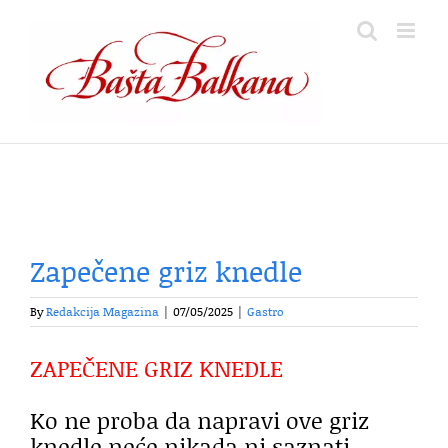
Skip
to
content
Zapečene griz knedle
By
Redakcija Magazina
|
07/05/2025
|
Gastro
ZAPEČENE GRIZ KNEDLE
Ko ne proba da napravi ove griz
knedle neće nikada ni saznati