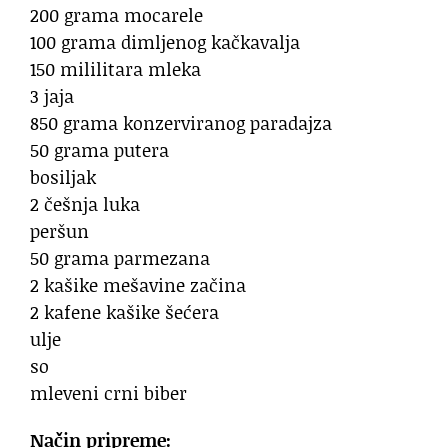
200 grama mocarele
100 grama dimljenog kačkavalja
150 mililitara mleka
3 jaja
850 grama konzerviranog paradajza
50 grama putera
bosiljak
2 češnja luka
peršun
50 grama parmezana
2 kašike mešavine začina
2 kafene kašike šećera
ulje
so
mleveni crni biber
Način pripreme: