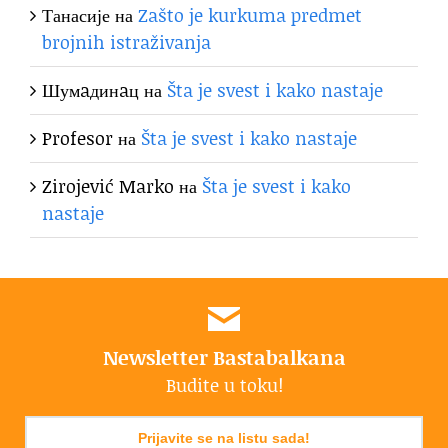
Танасије
на
Zašto je kurkuma predmet
brojnih istraživanja
Шумaдинaц
на
Šta je svest i kako nastaje
Profesor
на
Šta je svest i kako nastaje
Zirojević Marko
на
Šta je svest i kako
nastaje
Newsletter Bastabalkana
Budite u toku!
Prijavite se na listu sada!