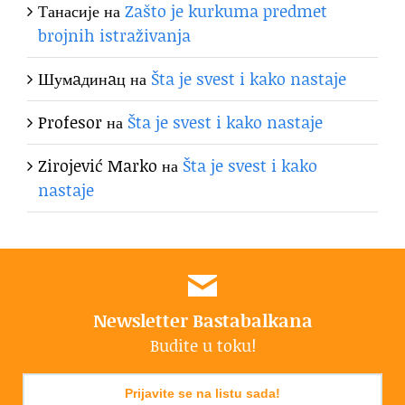
Танасије
на
Zašto je kurkuma predmet
brojnih istraživanja
Шумaдинaц
на
Šta je svest i kako nastaje
Profesor
на
Šta je svest i kako nastaje
Zirojević Marko
на
Šta je svest i kako
nastaje
Newsletter Bastabalkana
Budite u toku!
Prijavite se na listu sada!