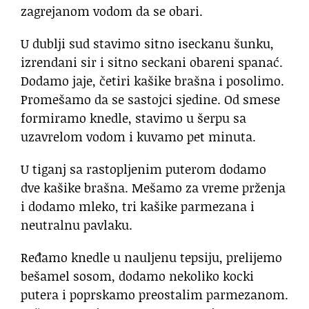
zagrejanom vodom da se obari.
U dublji sud stavimo sitno iseckanu šunku,
izrendani sir i sitno seckani obareni spanać.
Dodamo jaje, četiri kašike brašna i posolimo.
Promešamo da se sastojci sjedine. Od smese
formiramo knedle, stavimo u šerpu sa
uzavrelom vodom i kuvamo pet minuta.
U tiganj sa rastopljenim puterom dodamo
dve kašike brašna. Mešamo za vreme prženja
i dodamo mleko, tri kašike parmezana i
neutralnu pavlaku.
Ređamo knedle u nauljenu tepsiju, prelijemo
bešamel sosom, dodamo nekoliko kocki
putera i poprskamo preostalim parmezanom.