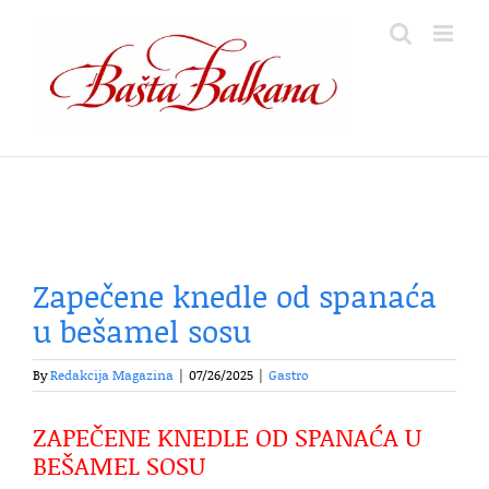
Skip
to
content
Zapečene knedle od spanaća
u bešamel sosu
By
Redakcija Magazina
|
07/26/2025
|
Gastro
ZAPEČENE KNEDLE OD SPANAĆA U
BEŠAMEL SOSU