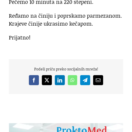
Pečemo 10 minuta na 220 stepeni.
Ređamo na činiju i poprskamo parmezanom.
Krajeve činije ukrasimo kečapom.
Prijatno!
Podeli priču preko socijalnih mreža!
Facebook
X
LinkedIn
WhatsApp
Telegram
Email