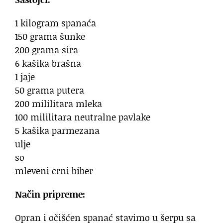
1 kilogram spanaća
150 grama šunke
200 grama sira
6 kašika brašna
1 jaje
50 grama putera
200 mililitara mleka
100 mililitara neutralne pavlake
5 kašika parmezana
ulje
so
mleveni crni biber
Način pripreme:
Opran i očišćen spanać stavimo u šerpu sa