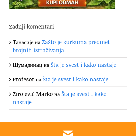
Zadnji komentari
Танасије
на
Zašto je kurkuma predmet
brojnih istraživanja
Шумaдинaц
на
Šta je svest i kako nastaje
Profesor
на
Šta je svest i kako nastaje
Zirojević Marko
на
Šta je svest i kako
nastaje