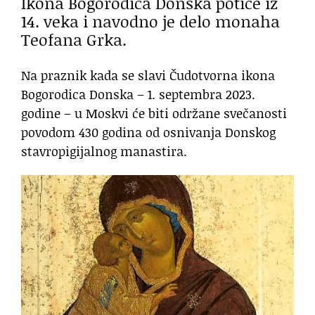
Ikona Bogorodica Donska potiče iz
14. veka i navodno je delo monaha
Teofana Grka.
Na praznik kada se slavi Čudotvorna ikona
Bogorodica Donska – 1. septembra 2023.
godine – u Moskvi će biti održane svečanosti
povodom 430 godina od osnivanja Donskog
stavropigijalnog manastira.