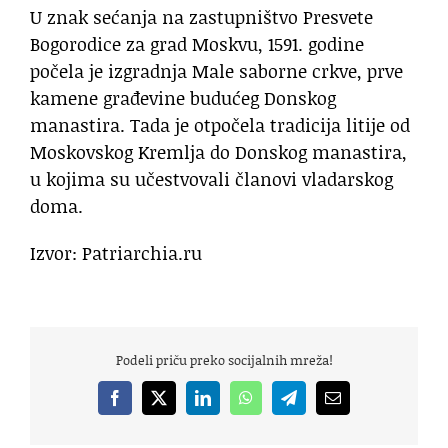
U znak sećanja na zastupništvo Presvete
Bogorodice za grad Moskvu, 1591. godine
počela je izgradnja Male saborne crkve, prve
kamene građevine budućeg Donskog
manastira. Tada je otpočela tradicija litije od
Moskovskog Kremlja do Donskog manastira,
u kojima su učestvovali članovi vladarskog
doma.
Izvor: Patriarchia.ru
Podeli priču preko socijalnih mreža!
Facebook
X
LinkedIn
WhatsApp
Telegram
Email