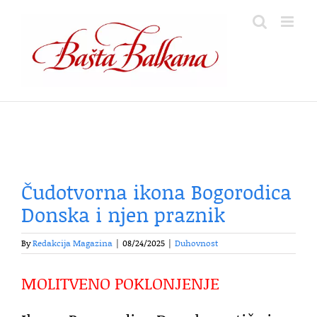
Skip
to
content
Čudotvorna ikona Bogorodica
Donska i njen praznik
By
Redakcija Magazina
|
08/24/2025
|
Duhovnost
MOLITVENO POKLONJENJE