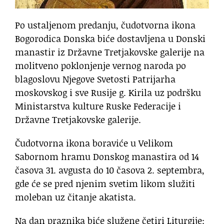
Po ustaljenom predanju, čudotvorna ikona
Bogorodica Donska biće dostavljena u Donski
manastir iz Državne Tretjakovske galerije na
molitveno poklonjenje vernog naroda po
blagoslovu Njegove Svetosti Patrijarha
moskovskog i sve Rusije g. Kirila uz podršku
Ministarstva kulture Ruske Federacije i
Državne Tretjakovske galerije.
Čudotvorna ikona boraviće u Velikom
Sabornom hramu Donskog manastira od 14
časova 31. avgusta do 10 časova 2. septembra,
gde će se pred njenim svetim likom služiti
moleban uz čitanje akatista.
Na dan praznika biće služene četiri Liturgije: