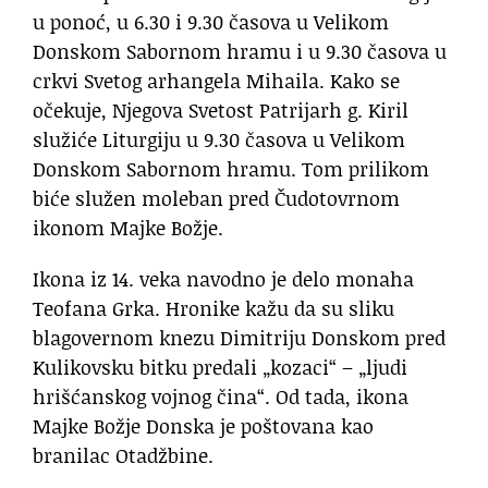
u ponoć, u 6.30 i 9.30 časova u Velikom
Donskom Sabornom hramu i u 9.30 časova u
crkvi Svetog arhangela Mihaila. Kako se
očekuje, Njegova Svetost Patrijarh g. Kiril
služiće Liturgiju u 9.30 časova u Velikom
Donskom Sabornom hramu. Tom prilikom
biće služen moleban pred Čudotovrnom
ikonom Majke Božje.
Ikona iz 14. veka navodno je delo monaha
Teofana Grka. Hronike kažu da su sliku
blagovernom knezu Dimitriju Donskom pred
Kulikovsku bitku predali „kozaci“ – „ljudi
hrišćanskog vojnog čina“. Od tada, ikona
Majke Božje Donska je poštovana kao
branilac Otadžbine.