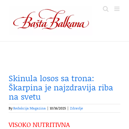
Skip
to
content
Skinula losos sa trona:
Škarpina je najzdravija riba
na svetu
By
Redakcija Magazina
|
10/16/2025
|
Zdravlje
VISOKO NUTRITIVNA