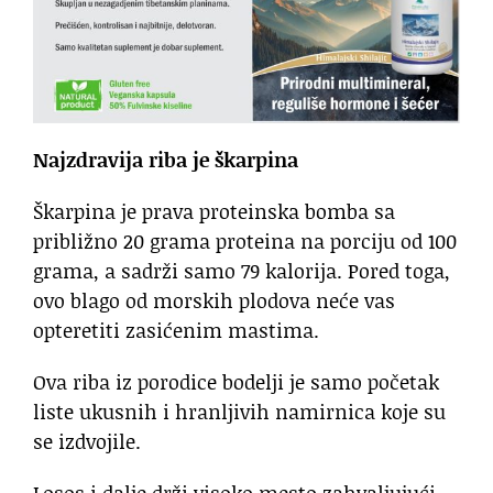
Najzdravija riba je škarpina
Škarpina je prava proteinska bomba sa
približno 20 grama proteina na porciju od 100
grama, a sadrži samo 79 kalorija. Pored toga,
ovo blago od morskih plodova neće vas
opteretiti zasićenim mastima.
Ova riba iz porodice bodelji je samo početak
liste ukusnih i hranljivih namirnica koje su
se izdvojile.