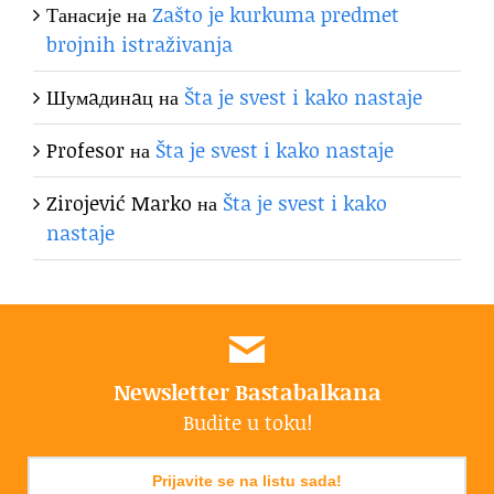
Танасије
на
Zašto je kurkuma predmet
brojnih istraživanja
Шумaдинaц
на
Šta je svest i kako nastaje
Profesor
на
Šta je svest i kako nastaje
Zirojević Marko
на
Šta je svest i kako
nastaje
Newsletter Bastabalkana
Budite u toku!
Prijavite se na listu sada!