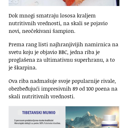
Dok mnogi smatraju lososa kraljem
nutritivnih vrednosti, na skali se pojavio
novi, neočekivani šampion.
Prema rang listi najhranjivijih namirnica na
svetu koju je objavio BBC, jedna riba je
proglašena za ultimativnu superhranu, a to
je škarpina.
Ova riba nadmašuje svoje popularnije rivale,
obezbeđujući impresivnih 89 od 100 poena na
skali nutritivnih vrednosti.