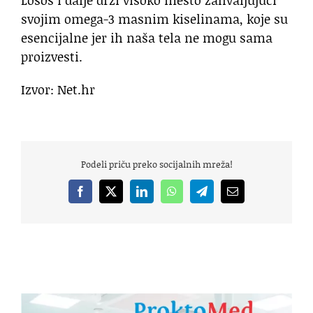
Losos i dalje drži visoko mesto zahvaljujući
svojim omega-3 masnim kiselinama, koje su
esencijalne jer ih naša tela ne mogu sama
proizvesti.
Izvor: Net.hr
Podeli priču preko socijalnih mreža!
Facebook
X
LinkedIn
WhatsApp
Telegram
Email