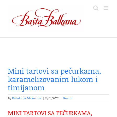
Skip
to
content
Mini tartovi sa pečurkama,
karamelizovanim lukom i
timijanom
By
Redakcija Magazina
|
11/01/2025
|
Gastro
MINI TARTOVI SA PEČURKAMA,