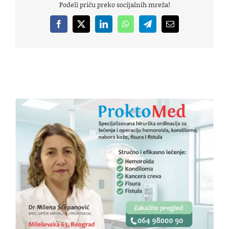
Podeli priču preko socijalnih mreža!
Facebook
X
LinkedIn
WhatsApp
Telegram
Email