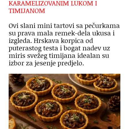
KARAMELIZOVANIM LUKOM I
TIMIJANOM
Ovi slani mini tartovi sa pečurkama
su prava mala remek-dela ukusa i
izgleda. Hrskava korpica od
puterastog testa i bogat nadev uz
miris svežeg timijana idealan su
izbor za jesenje predjelo.