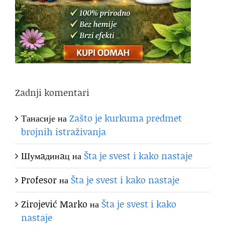
Zadnji komentari
Танасије
на
Zašto je kurkuma predmet
brojnih istraživanja
Шумaдинaц
на
Šta je svest i kako nastaje
Profesor
на
Šta je svest i kako nastaje
Zirojević Marko
на
Šta je svest i kako
nastaje