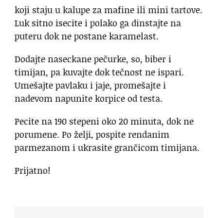
koji staju u kalupe za mafine ili mini tartove.
Luk sitno isecite i polako ga dinstajte na
puteru dok ne postane karamelast.
Dodajte naseckane pečurke, so, biber i
timijan, pa kuvajte dok tečnost ne ispari.
Umešajte pavlaku i jaje, promešajte i
nadevom napunite korpice od testa.
Pecite na 190 stepeni oko 20 minuta, dok ne
porumene. Po želji, pospite rendanim
parmezanom i ukrasite grančicom timijana.
Prijatno!