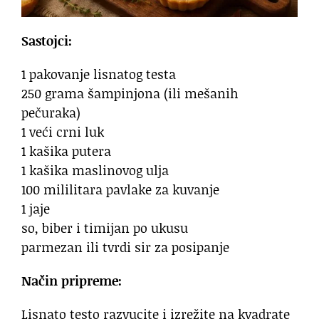
Sastojci:
1 pakovanje lisnatog testa
250 grama šampinjona (ili mešanih
pečuraka)
1 veći crni luk
1 kašika putera
1 kašika maslinovog ulja
100 mililitara pavlake za kuvanje
1 jaje
so, biber i timijan po ukusu
parmezan ili tvrdi sir za posipanje
Način pripreme:
Lisnato testo razvucite i izrežite na kvadrate