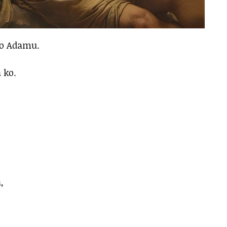
 o Adamu.
a ko.
,