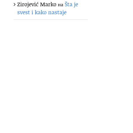
Zirojević Marko
на
Šta je
svest i kako nastaje