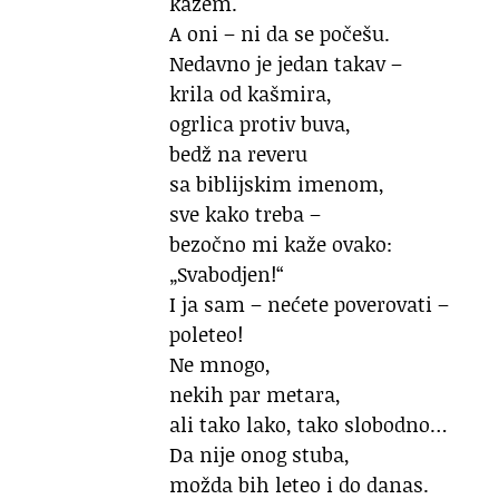
kažem.
A oni – ni da se počešu.
Nedavno je jedan takav –
krila od kašmira,
ogrlica protiv buva,
bedž na reveru
sa biblijskim imenom,
sve kako treba –
bezočno mi kaže ovako:
„Svabodjen!“
I ja sam – nećete poverovati –
poleteo!
Ne mnogo,
nekih par metara,
ali tako lako, tako slobodno…
Da nije onog stuba,
možda bih leteo i do danas.