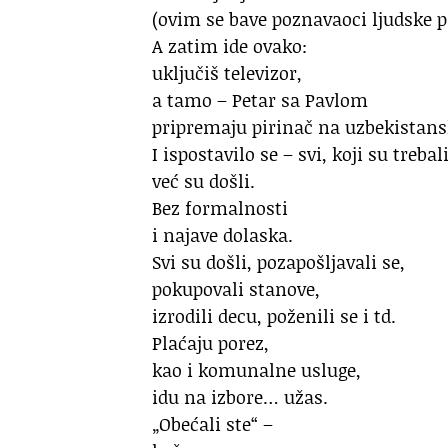
(ovim se bave poznavaoci ljudske p
A zatim ide ovako:
uključiš televizor,
a tamo – Petar sa Pavlom
pripremaju pirinač na uzbekistans
I ispostavilo se – svi, koji su trebal
već su došli.
Bez formalnosti
i najave dolaska.
Svi su došli, pozapošljavali se,
pokupovali stanove,
izrodili decu, poženili se i td.
Plaćaju porez,
kao i komunalne usluge,
idu na izbore… užas.
„Obećali ste“ –