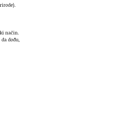
rirode).
ki način.
i da dođu,