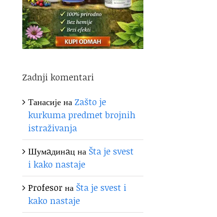
Zadnji komentari
Танасије
на
Zašto je
kurkuma predmet brojnih
istraživanja
Шумaдинaц
на
Šta je svest
i kako nastaje
Profesor
на
Šta je svest i
kako nastaje