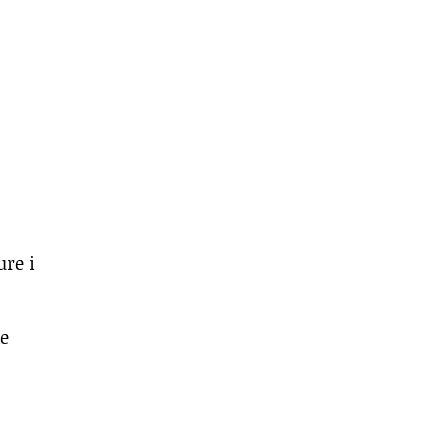
ure i
ke