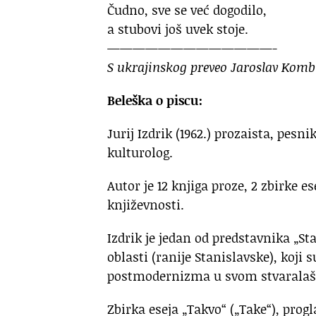
Čudno, sve se već dogodilo,
a stubovi još uvek stoje.
—————————————-
S ukrajinskog preveo Jaroslav Kombi
Beleška o piscu:
Jurij Izdrik (1962.) prozaista, pesni
kulturolog.
Autor je 12 knjiga proze, 2 zbirke e
književnosti.
Izdrik je jedan od predstavnika „S
oblasti (ranije Stanislavske), koji 
postmodernizma u svom stvaralaš
Zbirka eseja „Takvo“ („Take“), progl