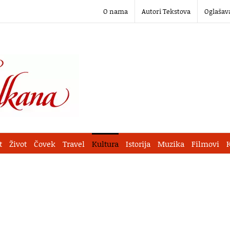
O nama
Autori Tekstova
Oglašav
t
Život
Čovek
Travel
Kultura
Istorija
Muzika
Filmovi