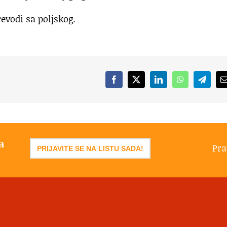
revodi sa poljskog.
Facebook
X
LinkedIn
WhatsApp
Telegr
a
Pra
PRIJAVITE SE NA LISTU SADA!