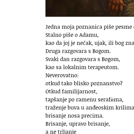
Jedna moja poznanica piše pesme
Stalno piše o Adamu,
kao da joj je nećak, ujak, ili bog zn
Druga razgovara s Bogom.
Svaki dan razgovara s Bogom,
kao sa lokalnim terapeutom.
Neverovatno:
otkud tako blisko poznanstvo?
Otkud familijarnost,
tapšanje po ramenu serafѝma,
traženje buva u anđeoskim krilima
brisanje nosa precima.
Brisanje, upravo brisanje,
a ne trljanje