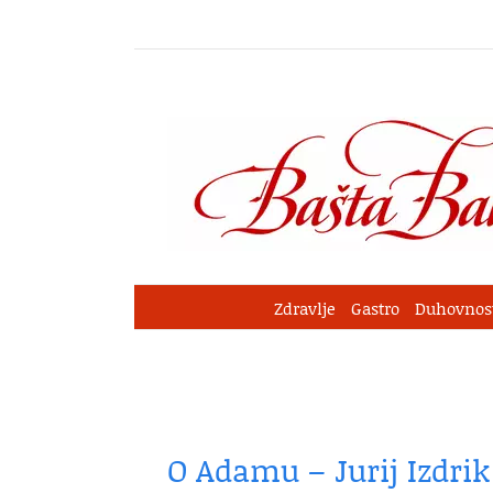
Skip
to
content
Zdravlje
Gastro
Duhovnos
O Adamu – Jurij Izdrik