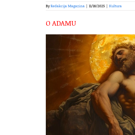
By
Redakcija Magazina
|
11/18/2025
|
Kultura
O ADAMU