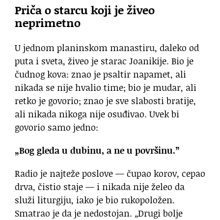
Priča o starcu koji je živeo
neprimetno
U jednom planinskom manastiru, daleko od
puta i sveta, živeo je starac Joanikije. Bio je
čudnog kova: znao je psaltir napamet, ali
nikada se nije hvalio time; bio je mudar, ali
retko je govorio; znao je sve slabosti bratije,
ali nikada nikoga nije osuđivao. Uvek bi
govorio samo jedno:
„Bog gleda u dubinu, a ne u površinu.”
Radio je najteže poslove — čupao korov, cepao
drva, čistio staje — i nikada nije želeo da
služi liturgiju, iako je bio rukopoložen.
Smatrao je da je nedostojan. „Drugi bolje