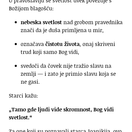
U pravoslavlju se svetlost uvek povezuje s
Božijom blagošću:
nebeska svetlost
nad grobom pravednika
znači da je duša primljena u mir,
označava
čistotu života
, onaj skriveni
trud koji samo Bog vidi,
svedoči da čovek nije tražio slavu na
zemlji — i zato je primio slavu koja se
ne gasi.
Starci kažu:
„Tamo gde ljudi vide skromnost, Bog vidi
svetlost.“
Za one koji su poznavali starca Joanikija, ovo