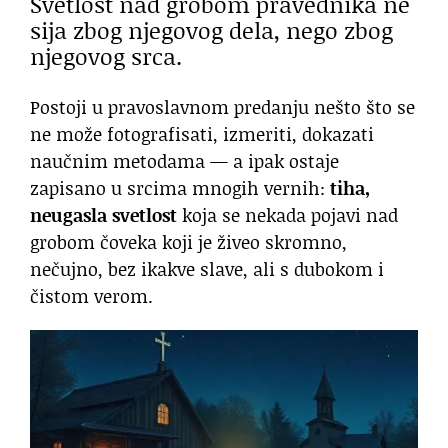
Svetlost nad grobom pravednika ne
sija zbog njegovog dela, nego zbog
njegovog srca.
Postoji u pravoslavnom predanju nešto što se
ne može fotografisati, izmeriti, dokazati
naučnim metodama — a ipak ostaje
zapisano u srcima mnogih vernih:
tiha,
neugasla svetlost
koja se nekada pojavi nad
grobom čoveka koji je živeo skromno,
nečujno, bez ikakve slave, ali s dubokom i
čistom verom.