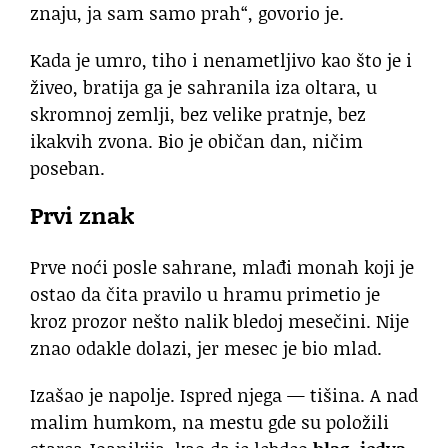
znaju, ja sam samo prah“, govorio je.
Kada je umro, tiho i nenametljivo kao što je i
živeo, bratija ga je sahranila iza oltara, u
skromnoj zemlji, bez velike pratnje, bez
ikakvih zvona. Bio je običan dan, ničim
poseban.
Prvi znak
Prve noći posle sahrane, mlađi monah koji je
ostao da čita pravilo u hramu primetio je
kroz prozor nešto nalik bledoj mesečini. Nije
znao odakle dolazi, jer mesec je bio mlad.
Izašao je napolje. Ispred njega — tišina. A nad
malim humkom, na mestu gde su položili