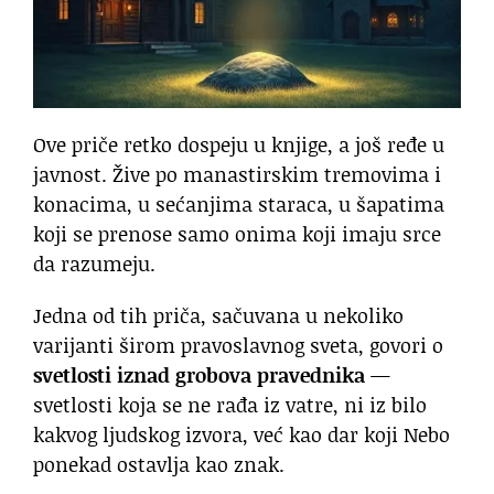
Ove priče retko dospeju u knjige, a još ređe u
javnost. Žive po manastirskim tremovima i
konacima, u sećanjima staraca, u šapatima
koji se prenose samo onima koji imaju srce
da razumeju.
Jedna od tih priča, sačuvana u nekoliko
varijanti širom pravoslavnog sveta, govori o
svetlosti iznad grobova pravednika
—
svetlosti koja se ne rađa iz vatre, ni iz bilo
kakvog ljudskog izvora, već kao dar koji Nebo
ponekad ostavlja kao znak.