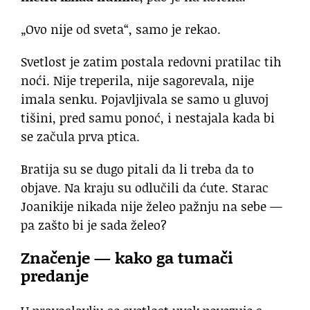
„Ovo nije od sveta“, samo je rekao.
Svetlost je zatim postala redovni pratilac tih
noći. Nije treperila, nije sagorevala, nije
imala senku. Pojavljivala se samo u gluvoj
tišini, pred samu ponoć, i nestajala kada bi
se začula prva ptica.
Bratija su se dugo pitali da li treba da to
objave. Na kraju su odlučili da ćute. Starac
Joanikije nikada nije želeo pažnju na sebe —
pa zašto bi je sada želeo?
Značenje — kako ga tumači
predanje