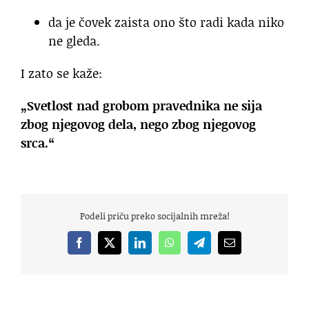
da je čovek zaista ono što radi kada niko
ne gleda.
I zato se kaže:
„Svetlost nad grobom pravednika ne sija
zbog njegovog dela, nego zbog njegovog
srca.“
Podeli priču preko socijalnih mreža!
Facebook
X
LinkedIn
WhatsApp
Telegram
Email