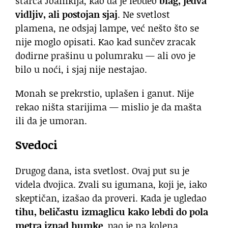
starca Joanikija, kao da je lebdeo
blag, jedva
vidljiv, ali postojan sjaj
. Ne svetlost
plamena, ne odsjaj lampe, već nešto što se
nije moglo opisati. Kao kad sunčev zracak
dodirne prašinu u polumraku — ali ovo je
bilo u noći, i sjaj nije nestajao.
Monah se prekrstio, uplašen i ganut. Nije
rekao ništa starijima — mislio je da mašta
ili da je umoran.
Svedoci
Drugog dana, ista svetlost. Ovaj put su je
videla dvojica. Zvali su igumana, koji je, iako
skeptičan, izašao da proveri. Kada je ugledao
tihu, beli­častu izmaglicu kako lebdi do pola
metra iznad humke
, pao je na kolena.