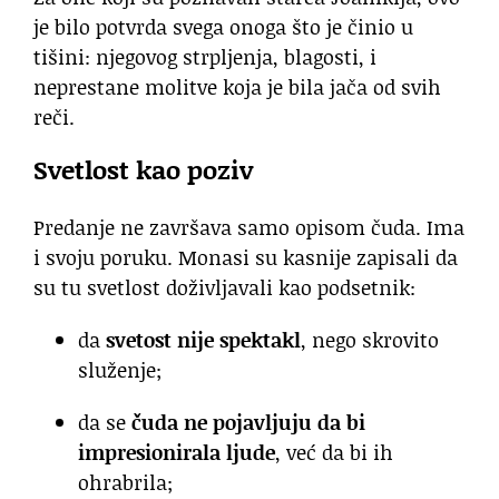
je bilo potvrda svega onoga što je činio u
tišini: njegovog strpljenja, blagosti, i
neprestane molitve koja je bila jača od svih
reči.
Svetlost kao poziv
Predanje ne završava samo opisom čuda. Ima
i svoju poruku. Monasi su kasnije zapisali da
su tu svetlost doživljavali kao podsetnik:
da
svetost nije spektakl
, nego skrovito
služenje;
da se
čuda ne pojavljuju da bi
impresionirala ljude
, već da bi ih
ohrabrila;