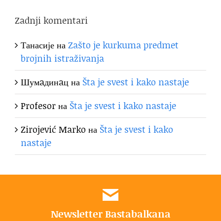
Zadnji komentari
Танасије
на
Zašto je kurkuma predmet
brojnih istraživanja
Шумaдинaц
на
Šta je svest i kako nastaje
Profesor
на
Šta je svest i kako nastaje
Zirojević Marko
на
Šta je svest i kako
nastaje
Newsletter Bastabalkana