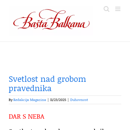
Skip
to
content
Svetlost nad grobom
pravednika
By
Redakcija Magazina
|
11/23/2025
|
Duhovnost
DAR S NEBA