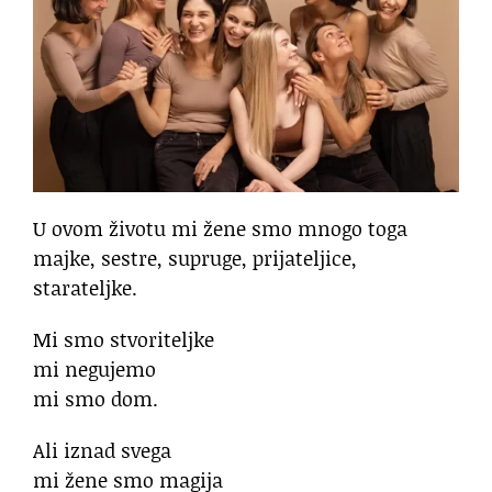
U ovom životu mi žene smo mnogo toga
majke, sestre, supruge, prijateljice,
starateljke.
Mi smo stvoriteljke
mi negujemo
mi smo dom.
Ali iznad svega
mi žene smo magija