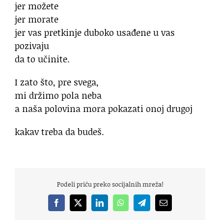
jer možete
jer morate
jer vas pretkinje duboko usađene u vas
pozivaju
da to učinite.
I zato što, pre svega,
mi držimo pola neba
a naša polovina mora pokazati onoj drugoj
kakav treba da budeš.
Podeli priču preko socijalnih mreža!
Facebook
X
LinkedIn
WhatsApp
Telegram
Email