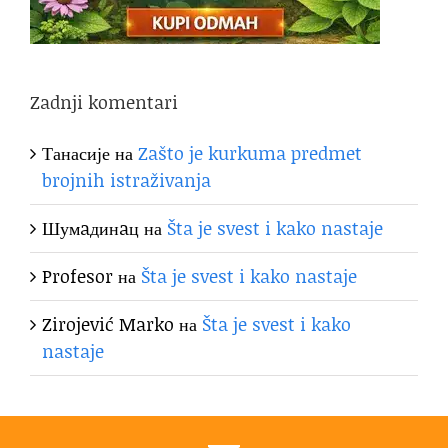
Zadnji komentari
Танасије
на
Zašto je kurkuma predmet
brojnih istraživanja
Шумaдинaц
на
Šta je svest i kako nastaje
Profesor
на
Šta je svest i kako nastaje
Zirojević Marko
на
Šta je svest i kako
nastaje