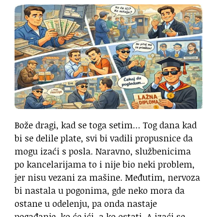
Bože dragi, kad se toga setim… Tog dana kad
bi se delile plate, svi bi vadili propusnice da
mogu izaći s posla. Naravno, službenicima
po kancelarijama to i nije bio neki problem,
jer nisu vezani za mašine. Međutim, nervoza
bi nastala u pogonima, gde neko mora da
ostane u odelenju, pa onda nastaje
pogađanje, ko će ići, a ko ostati. A izaći se