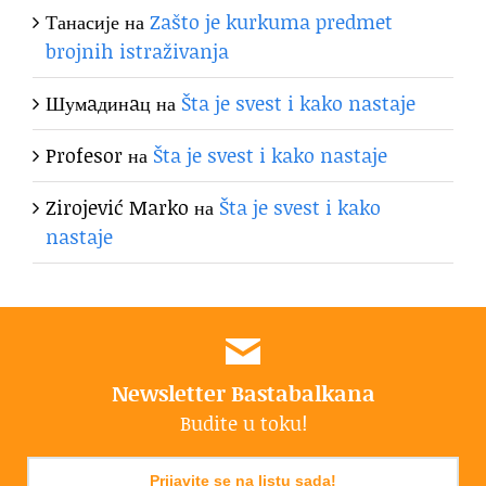
Танасије
на
Zašto je kurkuma predmet
brojnih istraživanja
Шумaдинaц
на
Šta je svest i kako nastaje
Profesor
на
Šta je svest i kako nastaje
Zirojević Marko
на
Šta je svest i kako
nastaje
Newsletter Bastabalkana
Budite u toku!
Prijavite se na listu sada!