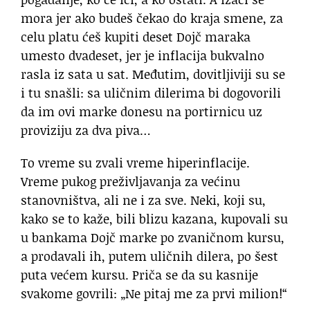
mora jer ako budeš čekao do kraja smene, za
celu platu ćeš kupiti deset Dojč maraka
umesto dvadeset, jer je inflacija bukvalno
rasla iz sata u sat. Međutim, dovitljiviji su se
i tu snašli: sa uličnim dilerima bi dogovorili
da im ovi marke donesu na portirnicu uz
proviziju za dva piva…
To vreme su zvali vreme hiperinflacije.
Vreme pukog preživljavanja za većinu
stanovništva, ali ne i za sve. Neki, koji su,
kako se to kaže, bili blizu kazana, kupovali su
u bankama Dojč marke po zvaničnom kursu,
a prodavali ih, putem uličnih dilera, po šest
puta većem kursu. Priča se da su kasnije
svakome govrili: „Ne pitaj me za prvi milion!“