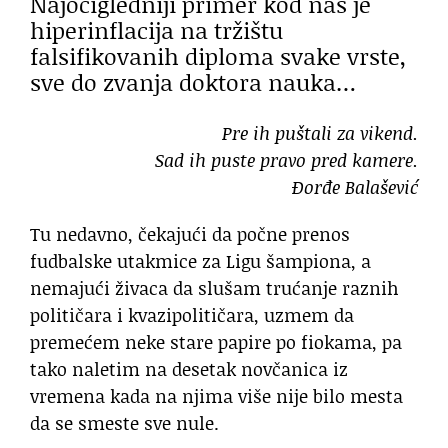
Najočigledniji primer kod nas je
hiperinflacija na tržištu
falsifikovanih diploma svake vrste,
sve do zvanja doktora nauka…
Pre ih puštali za vikend.
Sad ih puste pravo pred kamere.
Đorđe Balašević
Tu nedavno, čekajući da počne prenos
fudbalske utakmice za Ligu šampiona, a
nemajući živaca da slušam trućanje raznih
političara i kvazipolitičara, uzmem da
premećem neke stare papire po fiokama, pa
tako naletim na desetak novčanica iz
vremena kada na njima više nije bilo mesta
da se smeste sve nule.