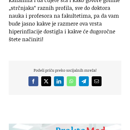
kanalima i da čujete šta i kako govore gomile
„strčnjaka“ raznih profila, sve do doktora
nauka i profesora na fakultetima, pa da vam
bude jasno kakve je razmere ova vrsta
hiperinflacije dostigla i kakve će dugoročne
štete načiniti!
Podeli priču preko socijalnih mreža!
Facebook
X
LinkedIn
WhatsApp
Telegram
Email