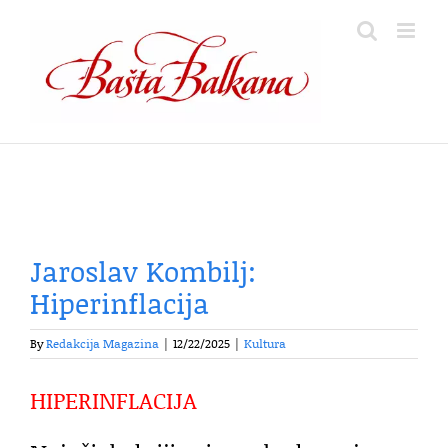
Skip
to
content
Jaroslav Kombilj:
Hiperinflacija
By
Redakcija Magazina
|
12/22/2025
|
Kultura
HIPERINFLACIJA