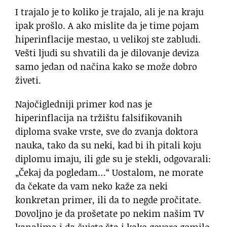
I trajalo je to koliko je trajalo, ali je na kraju
ipak prošlo. A ako mislite da je time pojam
hiperinflacije mestao, u velikoj ste zabludi.
Vešti ljudi su shvatili da je dilovanje deviza
samo jedan od načina kako se može dobro
živeti.
Najočigledniji primer kod nas je
hiperinflacija na tržištu falsifikovanih
diploma svake vrste, sve do zvanja doktora
nauka, tako da su neki, kad bi ih pitali koju
diplomu imaju, ili gde su je stekli, odgovarali:
„Čekaj da pogledam…“ Uostalom, ne morate
da čekate da vam neko kaže za neki
konkretan primer, ili da to negde pročitate.
Dovoljno je da prošetate po nekim našim TV