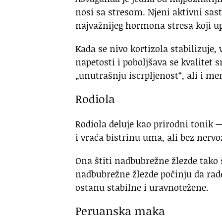
nosi sa stresom. Njeni aktivni sas
najvažnijeg hormona stresa koji u
Kada se nivo kortizola stabilizuje,
napetosti i poboljšava se kvalitet 
„unutrašnju iscrpljenost“, ali i me
Rodiola
Rodiola deluje kao prirodni tonik
i vraća bistrinu uma, ali bez nervo
Ona štiti nadbubrežne žlezde tako 
nadbubrežne žlezde počinju da rad
ostanu stabilne i uravnotežene.
Peruanska maka