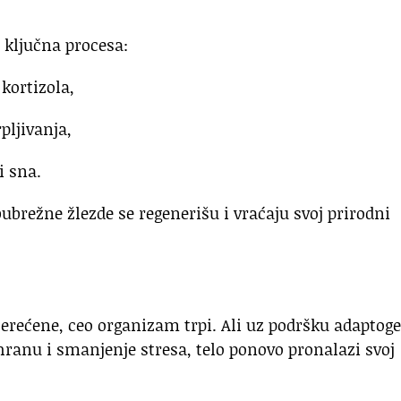
 ključna procesa:
kortizola,
pljivanja,
i sna.
ubrežne žlezde se regenerišu i vraćaju svoj prirodni
erećene, ceo organizam trpi. Ali uz podršku adaptog
shranu i smanjenje stresa, telo ponovo pronalazi svoj