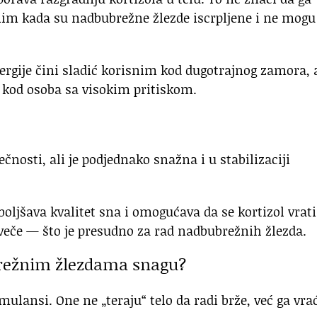
lnim kada su nadbubrežne žlezde iscrpljene i ne mogu
rgije čini sladić korisnim kod dugotrajnog zamora, a
to kod osoba sa visokim pritiskom.
čnosti, ali je podjednako snažna i u stabilizaciji
ljšava kvalitet sna i omogućava da se kortizol vrati
 uveče — što je presudno za rad nadbubrežnih žlezda.
brežnim žlezdama snagu?
mulansi. One ne „teraju“ telo da radi brže, već ga vra