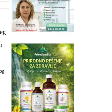
šeg
u
og