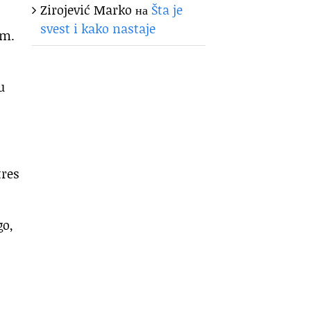
Zirojević Marko
на
Šta je
svest i kako nastaje
om.
u
tres
go,