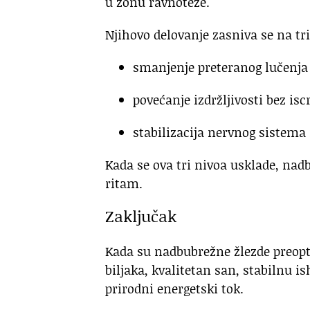
u zonu ravnoteže.
Njihovo delovanje zasniva se na tri
smanjenje preteranog lučenja 
povećanje izdržljivosti bez iscr
stabilizacija nervnog sistema 
Kada se ova tri nivoa usklade, nadb
ritam.
Zaključak
Kada su nadbubrežne žlezde preopt
biljaka, kvalitetan san, stabilnu i
prirodni energetski tok.