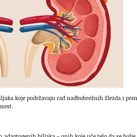
biljaka koje podržavaju rad nadbubrežnih žlezda i po
lnost.
 adaptogenih biljaka – onih koje uče telo da se bolje