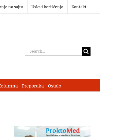
anje na sajtu
Uslovi korišćenja
Kontakt
Search
for:
Kolumna
Preporuka
Ostalo