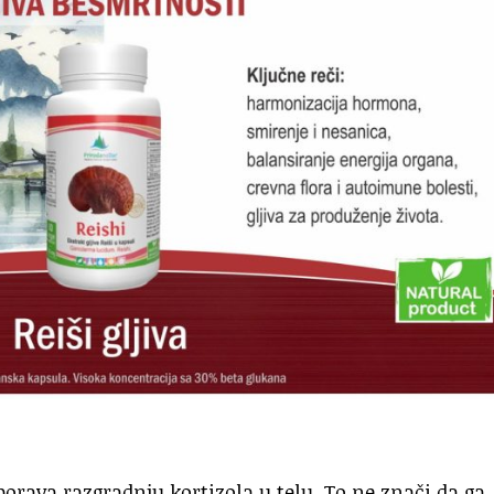
porava razgradnju kortizola u telu. To ne znači da ga