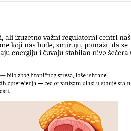
 ali izuzetno važni regulatorni centri na
ne koji nas bude, smiruju, pomažu da se
ju energiju i čuvaju stabilan nivo šećera 
— bilo zbog hroničnog stresa, loše ishrane,
čkih opterećenja — ceo organizam ulazi u stanje staln
osti.