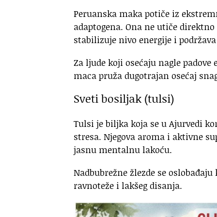
Peruanska maka potiče iz ekstremni
adaptogena. Ona ne utiče direktno 
stabilizuje nivo energije i podrža
Za ljude koji osećaju nagle padove
maca pruža dugotrajan osećaj snag
Sveti bosiljak (tulsi)
Tulsi je biljka koja se u Ajurvedi k
stresa. Njegova aroma i aktivne su
jasnu mentalnu lakoću.
Nadbubrežne žlezde se oslobađaju k
ravnoteže i lakšeg disanja.