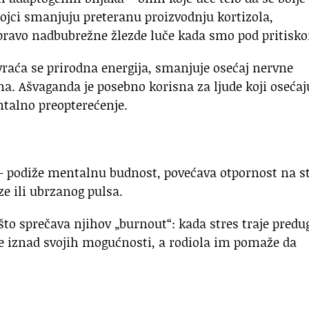
tojci smanjuju preteranu proizvodnju kortizola,
pravo nadbubrežne žlezde luče kada smo pod pritisk
 vraća se prirodna energija, smanjuje osećaj nervne
sna. Ašvaganda je posebno korisna za ljude koji osećaj
ntalno preopterećenje.
 — podiže mentalnu budnost, povećava otpornost na s
ze ili ubrzanog pulsa.
što sprečava njihov „burnout“: kada stres traje predu
e iznad svojih mogućnosti, a rodiola im pomaže da