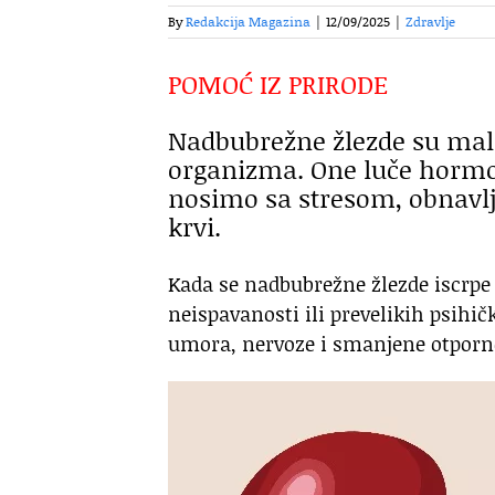
By
Redakcija Magazina
|
12/09/2025
|
Zdravlje
POMOĆ IZ PRIRODE
Nadbubrežne žlezde su mali,
organizma. One luče hormo
nosimo sa stresom, obnavlja
krvi.
Kada se nadbubrežne žlezde iscrpe 
neispavanosti ili prevelikih psihi
umora, nervoze i smanjene otporn