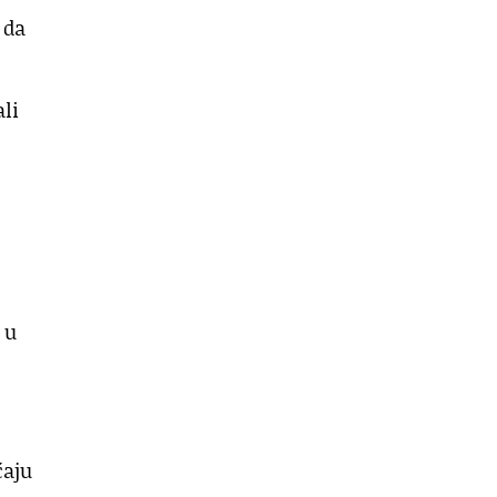
 da
li
 u
ćaju