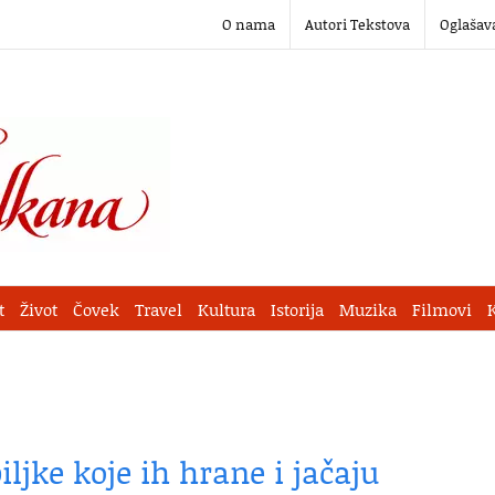
O nama
Autori Tekstova
Oglašav
t
Život
Čovek
Travel
Kultura
Istorija
Muzika
Filmovi
ljke koje ih hrane i jačaju