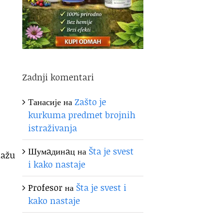
Zadnji komentari
Танасије
на
Zašto je
kurkuma predmet brojnih
istraživanja
Шумaдинaц
на
Šta je svest
mažu
i kako nastaje
Profesor
на
Šta je svest i
kako nastaje