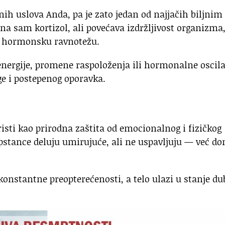
h uslova Anda, pa je zato jedan od najjačih biljnim
na sam kortizol, ali povećava izdržljivost organizma
va hormonsku ravnotežu.
 energije, promene raspoloženja ili hormonalne oscila
e i postepenog oporavka.
oristi kao prirodna zaštita od emocionalnog i fizičkog
pstance deluju umirujuće, ali ne uspavljuju — već do
onstantne preopterećenosti, a telo ulazi u stanje du