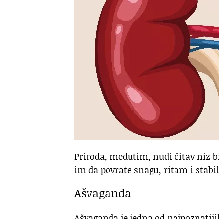
Priroda, međutim, nudi čitav niz 
im da povrate snagu, ritam i stabi
Ašvaganda
Ašvaganda je jedna od najpoznatijih