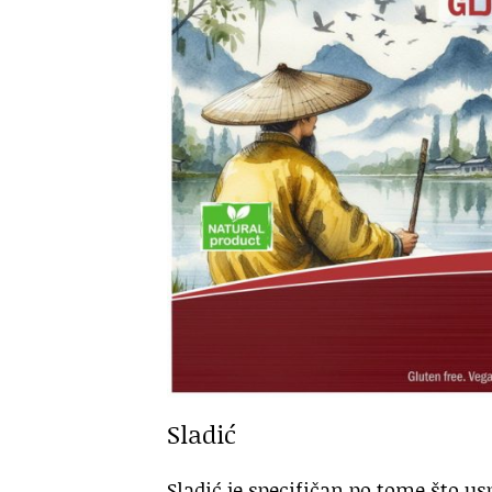
Sladić
Sladić je specifičan po tome što us