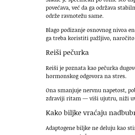
povećava, već da ga održava stabi
održe ravnotežu same.
Blago podizanje osnovnog nivoa ene
ga treba koristiti pažljivo, naroči
Reiši pečurka
Reiši je poznata kao pečurka dugove
hormonskog odgovora na stres.
Ona smanjuje nervnu napetost, pobo
zdraviji ritam — viši ujutru, niži
Kako biljke vraćaju nadbu
Adaptogene biljke ne deluju kao sti