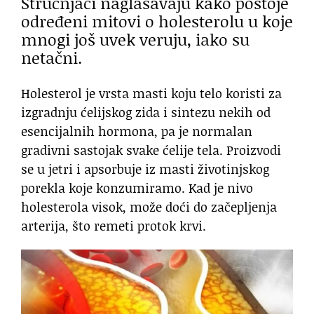
Stručnjaci naglašavaju kako postoje
određeni mitovi o holesterolu u koje
mnogi još uvek veruju, iako su
netačni.
Holesterol je vrsta masti koju telo koristi za
izgradnju ćelijskog zida i sintezu nekih od
esencijalnih hormona, pa je normalan
gradivni sastojak svake ćelije tela. Proizvodi
se u jetri i apsorbuje iz masti životinjskog
porekla koje konzumiramo. Kad je nivo
holesterola visok, može doći do začepljenja
arterija, što remeti protok krvi.