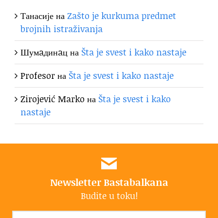
Танасије
на
Zašto je kurkuma predmet
brojnih istraživanja
Шумaдинaц
на
Šta je svest i kako nastaje
Profesor
на
Šta je svest i kako nastaje
Zirojević Marko
на
Šta je svest i kako
nastaje
Newsletter Bastabalkana
Budite u toku!