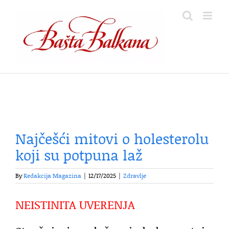
Skip
to
content
Najčešći mitovi o holesterolu
koji su potpuna laž
By
Redakcija Magazina
|
12/17/2025
|
Zdravlje
NEISTINITA UVERENJA