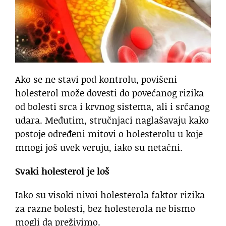
Ako se ne stavi pod kontrolu, povišeni
holesterol može dovesti do povećanog rizika
od bolesti srca i krvnog sistema, ali i srčanog
udara. Međutim, stručnjaci naglašavaju kako
postoje određeni mitovi o holesterolu u koje
mnogi još uvek veruju, iako su netačni.
Svaki holesterol je loš
Iako su visoki nivoi holesterola faktor rizika
za razne bolesti, bez holesterola ne bismo
mogli da preživimo.