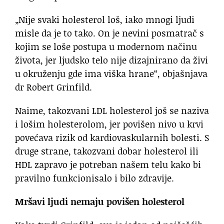
„Nije svaki holesterol loš, iako mnogi ljudi
misle da je to tako. On je nevini posmatrač s
kojim se loše postupa u modernom načinu
života, jer ljudsko telo nije dizajnirano da živi
u okruženju gde ima viška hrane“, objašnjava
dr Robert Grinfild.
Naime, takozvani LDL holesterol još se naziva
i lošim holesterolom, jer povišen nivo u krvi
povećava rizik od kardiovaskularnih bolesti. S
druge strane, takozvani dobar holesterol ili
HDL zapravo je potreban našem telu kako bi
pravilno funkcionisalo i bilo zdravije.
Mršavi ljudi nemaju povišen holesterol