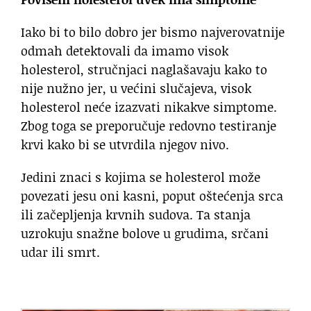
Iako bi to bilo dobro jer bismo najverovatnije
odmah detektovali da imamo visok
holesterol, stručnjaci naglašavaju kako to
nije nužno jer, u većini slučajeva, visok
holesterol neće izazvati nikakve simptome.
Zbog toga se preporučuje redovno testiranje
krvi kako bi se utvrdila njegov nivo.
Jedini znaci s kojima se holesterol može
povezati jesu oni kasni, poput oštećenja srca
ili začepljenja krvnih sudova. Ta stanja
uzrokuju snažne bolove u grudima, srčani
udar ili smrt.