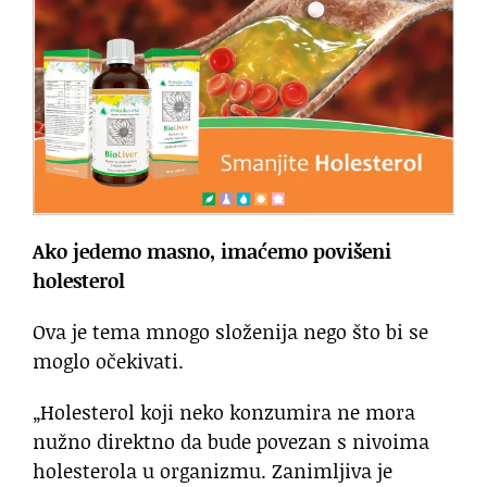
Ako jedemo masno, imaćemo povišeni
holesterol
Ova je tema mnogo složenija nego što bi se
moglo očekivati.
„Holesterol koji neko konzumira ne mora
nužno direktno da bude povezan s nivoima
holesterola u organizmu. Zanimljiva je