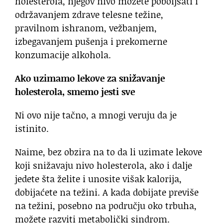
holesterola, njegov nivo možete poboljšati i
održavanjem zdrave telesne težine,
pravilnom ishranom, vežbanjem,
izbegavanjem pušenja i prekomerne
konzumacije alkohola.
Ako uzimamo lekove za snižavanje
holesterola, smemo jesti sve
Ni ovo nije tačno, a mnogi veruju da je
istinito.
Naime, bez obzira na to da li uzimate lekove
koji snižavaju nivo holesterola, ako i dalje
jedete šta želite i unosite višak kalorija,
dobijaćete na težini. A kada dobijate previše
na težini, posebno na području oko trbuha,
možete razviti metabolički sindrom.