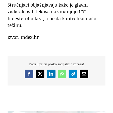
Stručnjaci objašnjavaju kako je glavni
zadatak ovih lekova da smanjuju LDL
holesterol u krvi, a ne da kontrolišu našu
težinu.
Izvor: Index.hr
Podeli priču preko socijalnih mreža!
Facebook
X
LinkedIn
WhatsApp
Telegram
Email