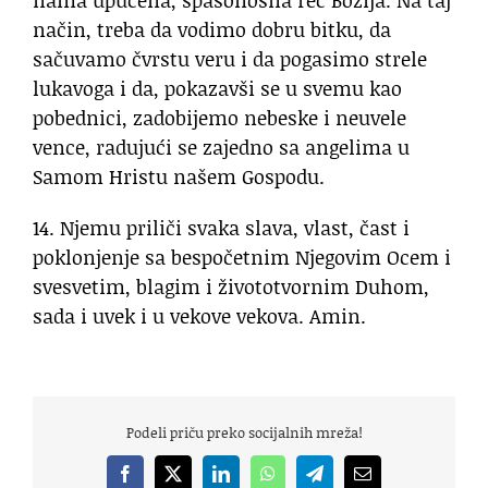
nama upućena, spasonosna reč Božija. Na taj
način, treba da vodimo dobru bitku, da
sačuvamo čvrstu veru i da pogasimo strele
lukavoga i da, pokazavši se u svemu kao
pobednici, zadobijemo nebeske i neuvele
vence, radujući se zajedno sa angelima u
Samom Hristu našem Gospodu.
14. Njemu priliči svaka slava, vlast, čast i
poklonjenje sa bespočetnim Njegovim Ocem i
svesvetim, blagim i živototvornim Duhom,
sada i uvek i u vekove vekova. Amin.
Podeli priču preko socijalnih mreža!
Facebook
X
LinkedIn
WhatsApp
Telegram
Email