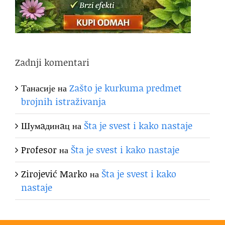
Zadnji komentari
Танасије
на
Zašto je kurkuma predmet
brojnih istraživanja
Шумaдинaц
на
Šta je svest i kako nastaje
Profesor
на
Šta je svest i kako nastaje
Zirojević Marko
на
Šta je svest i kako
nastaje