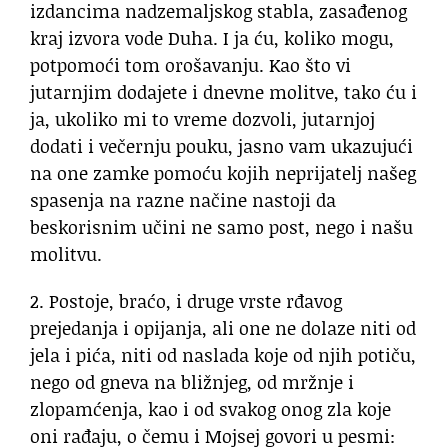
izdancima nadzemaljskog stabla, zasađenog
kraj izvora vode Duha. I ja ću, koliko mogu,
potpomoći tom orošavanju. Kao što vi
jutarnjim dodajete i dnevne molitve, tako ću i
ja, ukoliko mi to vreme dozvoli, jutarnjoj
dodati i večernju pouku, jasno vam ukazujući
na one zamke pomoću kojih neprijatelj našeg
spasenja na razne načine nastoji da
beskorisnim učini ne samo post, nego i našu
molitvu.
2. Postoje, braćo, i druge vrste rđavog
prejedanja i opijanja, ali one ne dolaze niti od
jela i pića, niti od naslada koje od njih potiču,
nego od gneva na bližnjeg, od mržnje i
zlopamćenja, kao i od svakog onog zla koje
oni rađaju, o čemu i Mojsej govori u pesmi: