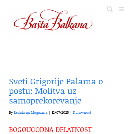
Skip
to
content
Sveti Grigorije Palama o
postu: Molitva uz
samoprekorevanje
By
Redakcija Magazina
|
12/07/2025
|
Duhovnost
BOGOUGODNA DELATNOST