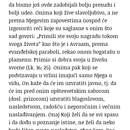
da bismo još ovde zadobijali bolju presudu i
bolji udeo. Onima koji žive slavoljubivo, a ne
prema Njegovim zapovestima Gospod će
izgovoriti reči koje su saglasne s onim što
sad govori: „Primili ste svoju nagradu tokom
svoga života“ kao što je i Avraam, prema
evanđelskoj paraboli, rekao onom bogatašu u
plamenu: Primio si dobra svoja u živošu
svome (Lk. 16; 25). Onima pak koji se
podvizavaju u vrlini imajući samo Njega u
vidu, On kaže da će im uzvratiti javno, tj. da
će im pred onim opštesvetskim saborom
(dosl. prizorom) uzvratiti blagoslovom,
nasledstvom, radošću i neporočnim i večnim
naslađivanjem. Onaj Koji želi da se svi spasu
i da dođu u poznanje istine, ne želi da neko