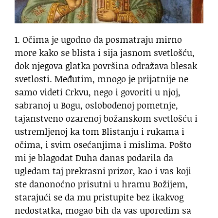
1. Očima je ugodno da posmatraju mirno
more kako se blista i sija jasnom svetlošću,
dok njegova glatka površina odražava blesak
svetlosti. Međutim, mnogo je prijatnije ne
samo videti Crkvu, nego i govoriti u njoj,
sabranoj u Bogu, oslobođenoj pometnje,
tajanstveno ozarenoj božanskom svetlošću i
ustremljenoj ka tom Blistanju i rukama i
očima, i svim osećanjima i mislima. Pošto
mi je blagodat Duha danas podarila da
ugledam taj prekrasni prizor, kao i vas koji
ste danonoćno prisutni u hramu Božijem,
starajući se da mu pristupite bez ikakvog
nedostatka, mogao bih da vas uporedim sa