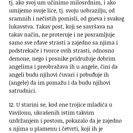
tj. ako svoj um učinimo milosrdnim, i ako
umijemo svoje lice, tj. svoju uobrazilju, od
sramnih i nečistih pomisli, od gneva i svakog
lukavstva. Takav post, koji se savršava na
takav način, ne proteruje i ne posramljuje
samo sve rđave strasti a zajedno sa njima i
podstrekače i tvorce ovih strasti, odnosno
demone, nego i posnike pridružuje dobrim
angelima i preobražava ih u angele, čini da
angeli budu njihovi čuvari i pobuđuje ih
(angele) da im pomažu i da budu njihovi
satrudnici.
12. U starini se, kod one trojice mladića u
Vavilonu, ukrašenih istim takvim
uzdržanjem i postom, pokazalo da je zajedno
s njima u plamenu i četvrti, koji ih je