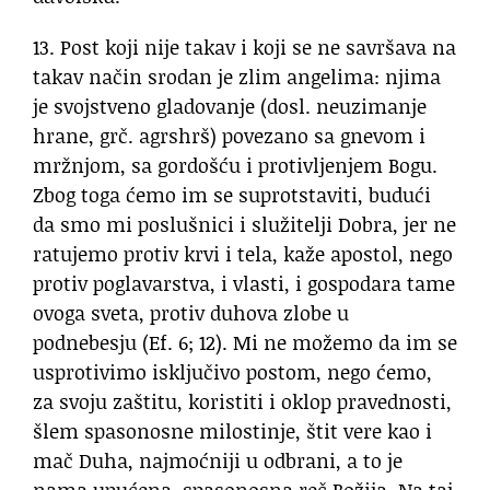
13. Post koji nije takav i koji se ne savršava na
takav način srodan je zlim angelima: njima
je svojstveno gladovanje (dosl. neuzimanje
hrane, grč. agrshrš) povezano sa gnevom i
mržnjom, sa gordošću i protivljenjem Bogu.
Zbog toga ćemo im se suprotstaviti, budući
da smo mi poslušnici i služitelji Dobra, jer ne
ratujemo protiv krvi i tela, kaže apostol, nego
protiv poglavarstva, i vlasti, i gospodara tame
ovoga sveta, protiv duhova zlobe u
podnebesju (Ef. 6; 12). Mi ne možemo da im se
usprotivimo isključivo postom, nego ćemo,
za svoju zaštitu, koristiti i oklop pravednosti,
šlem spasonosne milostinje, štit vere kao i
mač Duha, najmoćniji u odbrani, a to je