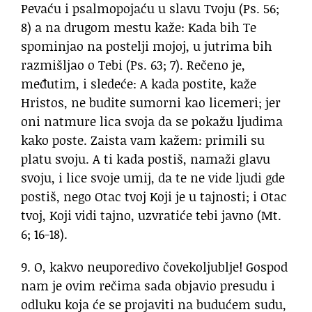
Pevaću i psalmopojaću u slavu Tvoju (Ps. 56;
8) a na drugom mestu kaže: Kada bih Te
spominjao na postelji mojoj, u jutrima bih
razmišljao o Tebi (Ps. 63; 7). Rečeno je,
međutim, i sledeće: A kada postite, kaže
Hristos, ne budite sumorni kao licemeri; jer
oni natmure lica svoja da se pokažu ljudima
kako poste. Zaista vam kažem: primili su
platu svoju. A ti kada postiš, namaži glavu
svoju, i lice svoje umij, da te ne vide ljudi gde
postiš, nego Otac tvoj Koji je u tajnosti; i Otac
tvoj, Koji vidi tajno, uzvratiće tebi javno (Mt.
6; 16-18).
9. O, kakvo neuporedivo čovekoljublje! Gospod
nam je ovim rečima sada objavio presudu i
odluku koja će se projaviti na budućem sudu,