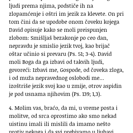
ljudi prema njima, podstiče ih na
zlopamćenje i oštri im jezik za klevete. On pri
tom čini da se upodobe onom čoveku kojega
David opisuje kako se moli preispunjen
zlobom: Smišljaš bezakonje po ceo dan,
nepravdu je smislio jezik tvoj, kao brijač
oštar učinio si prevaru (Ps. 51; 3-4). David
moli Boga da ga izbavi od takvih ljudi,
govoreći: Izbavi me, Gospode, od čoveka zloga,
i od muža nepravednog oslobodi me…
izoštriše jezik svoj kao u zmije, otrov aspidin
je pod usnama njihovim (Ps. 139; 1,3).
4. Molim vas, braćo, da mi, u vreme posta i
molitve, od srca oprostimo ako smo nekad
uistinu imali ili mislili da imamo nešto
protiv nekoga i da svi prebivamo u ljubavi.