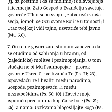
(tj. da postimo i da se molimo) iz slavoljublja
i licemerja. Zato Gospod u Evanđelju savetuje,
govoreći: Uđi u sobu svoju i, zatvorivši vraša
svoja, iomoli se Ocu svome Koji je u tajnosti; i
Otac tvoj koji vidi tajno, uzvratiće tebi javno
(Mt. 6,6).
7. On to ne govori zato što nam zapoveda da
se otuđimo od sabiranja u hramu, od
(zajedničke) molitve i psalmopojanja. U tom
slučaju ne bi Mu Psalmopojac – prorok
govorio: Usred Crkve hvaliću Te (Ps. 21; 23),
Ispovedaću Te i hvaliti među narodima,
Gospode, psalmopevaću Ti među
neznabošidma (Ps. 56; 10) i Zavete moje
ispuniću pred onima koji Ga se boje (Ps. 21;
26), a nama: Ucrkvama blagosiljajte Boga (Ps.