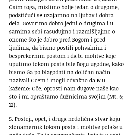
Osim toga, mislimo bolje jedan o drugome,
podstičući se uzajamno na ljubav i dobra
dela. Govorimo dobro jedni o drugima i u
samima sebi rasuđujmo i razmišljajmo o
onome što je dobro pred Bogom i pred
ljudima, da bismo postili pohvalnim i
besprekornim postom i da bi molitve koje
uputimo tokom posta bile Bogu ugodne, kako
bismo Ga po blagodati na doličan način
nazivali Ocem i mogli odvažno da Mu
kažemo: Oče, oprosti nam dugove naše kao
što i mi opraštamo dužnicima svojim (Mt. 6;
12).
5. Postoji, opet, i druga nedolična stvar koju
zlonamernik tokom posta i molitve polaže u