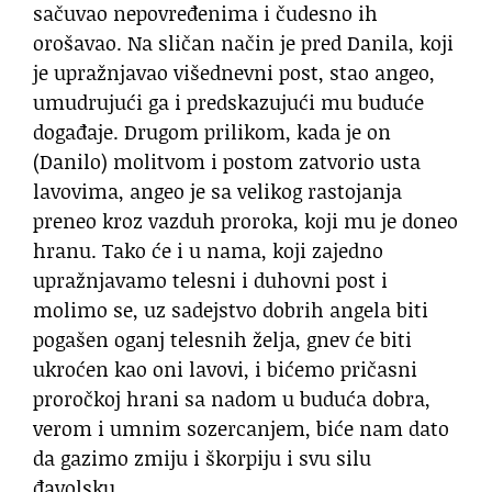
sačuvao nepovređenima i čudesno ih
orošavao. Na sličan način je pred Danila, koji
je upražnjavao višednevni post, stao angeo,
umudrujući ga i predskazujući mu buduće
događaje. Drugom prilikom, kada je on
(Danilo) molitvom i postom zatvorio usta
lavovima, angeo je sa velikog rastojanja
preneo kroz vazduh proroka, koji mu je doneo
hranu. Tako će i u nama, koji zajedno
upražnjavamo telesni i duhovni post i
molimo se, uz sadejstvo dobrih angela biti
pogašen oganj telesnih želja, gnev će biti
ukroćen kao oni lavovi, i bićemo pričasni
proročkoj hrani sa nadom u buduća dobra,
verom i umnim sozercanjem, biće nam dato
da gazimo zmiju i škorpiju i svu silu
đavolsku.