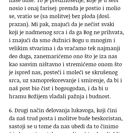
naše duše. To je preuznošenje, koje je u sebi
nosio i onaj farisej: premda je postio i molio
se, vratio se (sa molitve) bez ploda (dosl.
prazan). Mi pak, znajući da je nečist svaki
koji je nadmenog srca i da ga Bog ne prihvata,
i znajući da smo dužnici Bogu u mnogim i
velikim stvarima i da vraćamo tek najmanji
deo duga, zanemarićemo ono što je iza nas
kao sasvim ništavno i stremićemo onom što
je ispred nas, posteći i moleći se skrušenog
srca, uz samoprekorevanje i smirenje, da bi i
naš post bio čist i bogougodan, i da bi u
hramu Božijem vladali pažnja i budnost.
6. Drugi način delovanja lukavoga, koji čini
da naš trud posta i molitve bude beskoristan,
sastoji se u tome da nas ubedi da to činimo