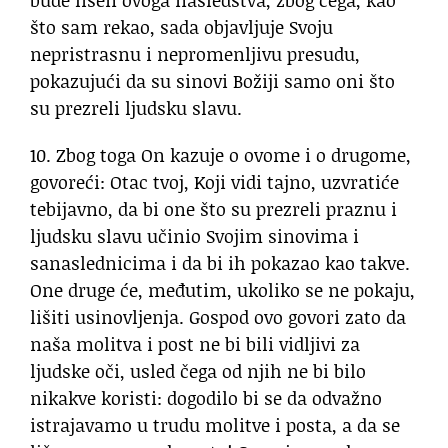
bude lišen ovoga nasledstva, zbog čega, kao
što sam rekao, sada objavljuje Svoju
nepristrasnu i nepromenljivu presudu,
pokazujući da su sinovi Božiji samo oni što
su prezreli ljudsku slavu.
10. Zbog toga On kazuje o ovome i o drugome,
govoreći: Otac tvoj, Koji vidi tajno, uzvratiće
tebijavno, da bi one što su prezreli praznu i
ljudsku slavu učinio Svojim sinovima i
sanaslednicima i da bi ih pokazao kao takve.
One druge će, međutim, ukoliko se ne pokaju,
lišiti usinovljenja. Gospod ovo govori zato da
naša molitva i post ne bi bili vidljivi za
ljudske oči, usled čega od njih ne bi bilo
nikakve koristi: dogodilo bi se da odvažno
istrajavamo u trudu molitve i posta, a da se