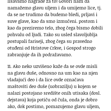
lišavamo nagrade za to! Govori nam da
namažemo glavu uljem i da umijemo lice, tj.
da se ne trudimo da budemo bledi, prljavi i
suve glave, kao da smo izmučeni. postom i
kao da preziremo telo, zbog čega bismo dobili
pohvalu od ljudi. Tako su usled slavoljublja
postupali fariseji, zbog čega su pravedno
otuđeni od Hristove Crkve, i Gospod strogo
zabranjuje da ih podražavamo.
11. Ako neko uzvišeno kaže da se ovde misli
na glavu duše, odnosno na um kao na njen
vladajući deo i da lice ovde označava
maštoviti deo duše (uobrazilju) u kojem se
nalazi postojano središte onih utisaka (dosl.
dejstava) koja potiču od čula, onda je dobro
ako, dok postimo, pomazujemo glavu uljem,