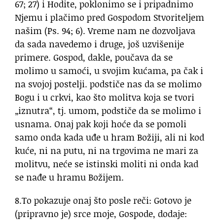
67; 27) i Hodite, poklonimo se i pripadnimo
Njemu i plačimo pred Gospodom Stvoriteljem
našim (Ps. 94; 6). Vreme nam ne dozvoljava
da sada navedemo i druge, još uzvišenije
primere. Gospod, dakle, poučava da se
molimo u samoći, u svojim kućama, pa čak i
na svojoj postelji. podstiče nas da se molimo
Bogu i u crkvi, kao što molitva koja se tvori
„iznutra“, tj. umom, podstiče da se molimo i
usnama. Onaj pak koji hoće da se pomoli
samo onda kada uđe u hram Božiji, ali ni kod
kuće, ni na putu, ni na trgovima ne mari za
molitvu, neće se istinski moliti ni onda kad
se nađe u hramu Božijem.
8.To pokazuje onaj što posle reči: Gotovo je
(pripravno je) srce moje, Gospode, dodaje: