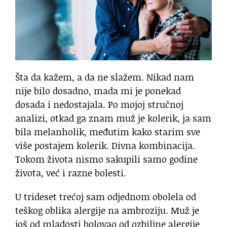
Šta da kažem, a da ne slažem. Nikad nam
nije bilo dosadno, mada mi je ponekad
dosada i nedostajala. Po mojoj stručnoj
analizi, otkad ga znam muž je kolerik, ja sam
bila melanholik, međutim kako starim sve
više postajem kolerik. Divna kombinacija.
Tokom života nismo sakupili samo godine
života, već i razne bolesti.
U trideset trećoj sam odjednom obolela od
teškog oblika alergije na ambroziju. Muž je
još od mladosti bolovao od ozbiljne alergije