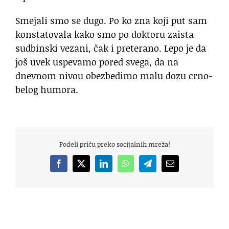
Smejali smo se dugo. Po ko zna koji put sam
konstatovala kako smo po doktoru zaista
sudbinski vezani, čak i preterano. Lepo je da
još uvek uspevamo pored svega, da na
dnevnom nivou obezbedimo malu dozu crno-
belog humora.
Podeli priču preko socijalnih mreža!
Facebook
X
LinkedIn
WhatsApp
Telegram
Email