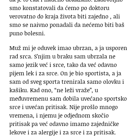
smo konstatovali da ćemo po doktoru
verovatno do kraja života biti zajedno , ali
smo se naivno ponadali da nećemo biti baš
puno bolesni.
Muž mi je oduvek imao ubrzan, a ja usporen
rad srca. S’njim u braku sam ubrzala ne
samo jezik već i srce, tako da već odavno
pijem lek i za srce. On je bio sportista, a ja
sam od sveg sporta trenirala samo olovku i
kašiku. Kad ono, “ne leži vraže”, u
međuvremenu sam dobila uvećano sportsko
srce i uvećan pritisak. Nije prošlo mnogo
vremena, i njemu je odjednom skočio
pritisak pa već odavno imamo zajedničke
lekove i za alergije i za srce i za pritisak.