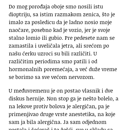
Do mog porođaja oboje smo nosili istu
dioptriju, sa istim razmakom zenica, što je
imalo za posledicu da je ladno nosio moje
naočare, posebno kad je vozio, jer je svoje
stalno lomio ili gubio. Pre pedesete nam se
zamastila i uveličala jetra, ali srećom po
našu ćerku uzroci su bili različiti. U
različitim periodima smo patili i od
hormonalnih poremećaja, a već duže vreme
se borimo sa sve većom nervozom.
U međuvremenu je on postao vlasnik i dve
diskus hernije. Non stop ga je nešto bolelo, a
na lekove protiv bolova je alergičan, pa je
primenjivao druge vrste anestetika, na koje
sam ja bila alergična. Ja sam odjednom
postala i šećeraš i to žešći, sve u skladu sa