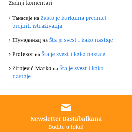
Zadnji komentari
Танасије
на
Zašto je kurkuma predmet
brojnih istraživanja
Шумaдинaц
на
Šta je svest i kako nastaje
Profesor
на
Šta je svest i kako nastaje
Zirojević Marko
на
Šta je svest i kako
nastaje
Newsletter Bastabalkana
Budite u toku!