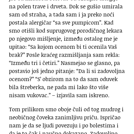
na polen trave i drveta. Dok se gušio umirala
sam od straha, a tada sam i ja preko noći
postala alergičar “sa sve pumpicom”. Kad
smo otišli kod suprugovog porodičnog lekara
po njegovo mišljenje, između ostalog me je
upitao: “Sa kojom ocenom bi ti ocenila Vaš
brak?” Posle kraćeg razmišljanja sam rekla:
“Između tri i četiri.” Nasmejao se glasno, pa
postavio još jedno pitanje: “Da li si zadovoljna
ocenom?” “S’ obzirom na to da sam oduvek
bila štreberka, ne pada mi lako što više
nisam vukovac.” – izjavila sam iskreno.
Tom prilikom smo oboje čuli od tog mudrog i
neobičnog čoveka zanimljivu priču. Ispričao
nam je da se ljudi povezuju i po bolestima i
da je to čak i naučno dokazano. Zadovoljno