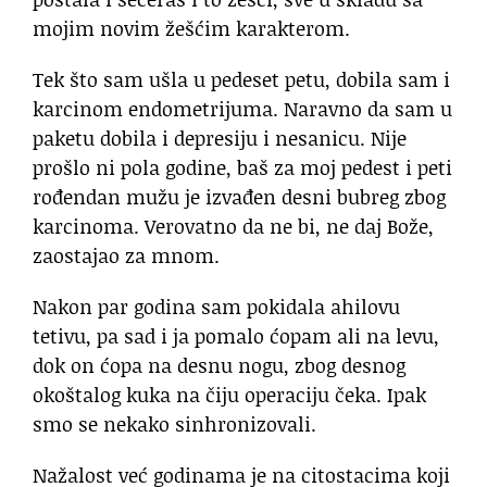
mojim novim žešćim karakterom.
Tek što sam ušla u pedeset petu, dobila sam i
karcinom endometrijuma. Naravno da sam u
paketu dobila i depresiju i nesanicu. Nije
prošlo ni pola godine, baš za moj pedest i peti
rođendan mužu je izvađen desni bubreg zbog
karcinoma. Verovatno da ne bi, ne daj Bože,
zaostajao za mnom.
Nakon par godina sam pokidala ahilovu
tetivu, pa sad i ja pomalo ćopam ali na levu,
dok on ćopa na desnu nogu, zbog desnog
okoštalog kuka na čiju operaciju čeka. Ipak
smo se nekako sinhronizovali.
Nažalost već godinama je na citostacima koji