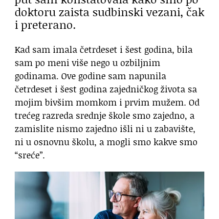
doktoru zaista sudbinski vezani, čak
i preterano.
Kad sam imala četrdeset i šest godina, bila
sam po meni više nego u ozbiljnim
godinama. Ove godine sam napunila
četrdeset i šest godina zajedničkog života sa
mojim bivšim momkom i prvim mužem. Od
trećeg razreda srednje škole smo zajedno, a
zamislite nismo zajedno išli ni u zabavište,
ni u osnovnu školu, a mogli smo kakve smo
“sreće”.