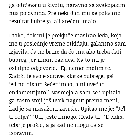
ga održavaju u životu, naravno sa svakojakim
nus pojavama. Pre neki dan mu se pokvario
rezultat bubrega, ali srećom malo.
I tako, dok mi je prekjuče masirao leđa, koja
me u poslednje vreme otkidaju, galantno sam
izjavila, da ne brine da ću mu ako treba dati
bubreg, jer imam čak dva. Na to mi je
ozbiljno odgovorio: “Ej, nemoj molim te.
Zadrži te svoje zdrave, slatke bubrege, još
jedino nisam šećer imao, a ni uvećan
endometrijum!” Nasmejala sam se i upitala
ga zašto stoji još uvek nagnut prema meni,
kad je sa masažom završio. Upitao me je: “Je’l
ti bolje?” “Uh, jeste mnogo. Hvala ti.” “E vidiš,
tebe je prošlo, a ja sad ne mogu da se
ispravim.”