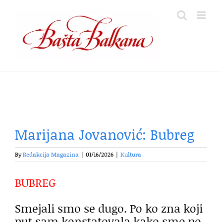
Skip
to
content
Marijana Jovanović: Bubreg
By
Redakcija Magazina
|
01/16/2026
|
Kultura
BUBREG
Smejali smo se dugo. Po ko zna koji
put sam konstatovala kako smo po