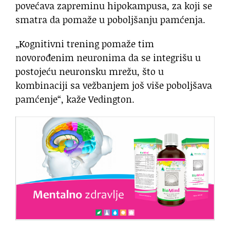
povećava zapreminu hipokampusa, za koji se
smatra da pomaže u poboljšanju pamćenja.
„Kognitivni trening pomaže tim
novorođenim neuronima da se integrišu u
postojeću neuronsku mrežu, što u
kombinaciji sa vežbanjem još više poboljšava
pamćenje“, kaže Vedington.