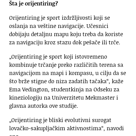
Šta je orijentiring?
Orijentiring je sport izdržljivosti koji se
oslanja na veštine navigacije. Učesnici
dobijaju detaljnu mapu koju treba da koriste
za navigaciju kroz stazu dok pešače ili trče.
„Orijentiring je sport koji istovremeno
kombinuje trčanje preko različitih terena sa
navigacijom na mapi i kompasu, u cilju da se
što brže stigne do niza zadatih tačaka“, kaže
Ema Vedington, studentkinja na Odseku za
kineziologiju na Univerzitetu Mekmaster i
glavna autorka ove studije.
„Orijentiring je bliski evolutivni surogat
lovačko-sakupljačkim aktivnostima“, navodi