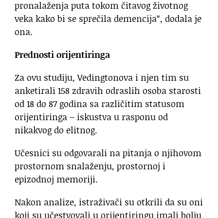
pronalaženja puta tokom čitavog životnog
veka kako bi se sprečila demencija“, dodala je
ona.
Prednosti orijentiringa
Za ovu studiju, Vedingtonova i njen tim su
anketirali 158 zdravih odraslih osoba starosti
od 18 do 87 godina sa različitim statusom
orijentiringa – iskustva u rasponu od
nikakvog do elitnog.
Učesnici su odgovarali na pitanja o njihovom
prostornom snalaženju, prostornoj i
epizodnoj memoriji.
Nakon analize, istraživači su otkrili da su oni
koji su učestvovali u orijentiringu imali bolju