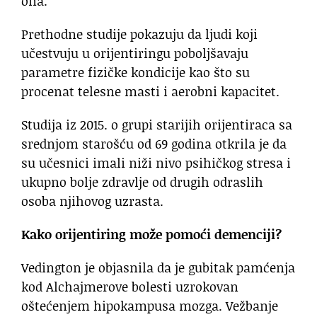
ona.
Prethodne studije pokazuju da ljudi koji
učestvuju u orijentiringu poboljšavaju
parametre fizičke kondicije kao što su
procenat telesne masti i aerobni kapacitet.
Studija iz 2015. o grupi starijih orijentiraca sa
srednjom starošću od 69 godina otkrila je da
su učesnici imali niži nivo psihičkog stresa i
ukupno bolje zdravlje od drugih odraslih
osoba njihovog uzrasta.
Kako orijentiring može pomoći demenciji?
Vedington je objasnila da je gubitak pamćenja
kod Alchajmerove bolesti uzrokovan
oštećenjem hipokampusa mozga. Vežbanje