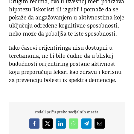
Drugim rečima, ovo u izvesnoj meri podržava
hipotezu ’iskoristi ili izgubi’ i pomaže da se
pokaže da angažovanjem u aktivnostima koje
uključuju određene kognitivne sposobnosti,
neko može da poboljša te iste sposobnosti.
Iako časovi orijentiringa nisu dostupni u
teretanama, ne bi bilo čudno da u bliskoj
budućnosti orijentiring postane aktivnost
koju preporučuju lekari kao zdravu i korisnu
za prevenciju bolesti iz spektra demencije.
Podeli priču preko socijalnih mreža!
Facebook
X
LinkedIn
WhatsApp
Telegram
Email