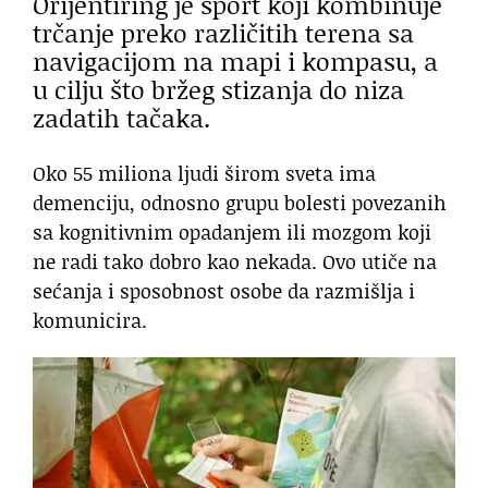
Orijentiring je sport koji kombinuje
trčanje preko različitih terena sa
navigacijom na mapi i kompasu, a
u cilju što bržeg stizanja do niza
zadatih tačaka.
Oko 55 miliona ljudi širom sveta ima
demenciju, odnosno grupu bolesti povezanih
sa kognitivnim opadanjem ili mozgom koji
ne radi tako dobro kao nekada. Ovo utiče na
sećanja i sposobnost osobe da razmišlja i
komunicira.