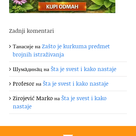
Zadnji komentari
Танасије
на
Zašto je kurkuma predmet
brojnih istraživanja
Шумaдинaц
на
Šta je svest i kako nastaje
Profesor
на
Šta je svest i kako nastaje
Zirojević Marko
на
Šta je svest i kako
nastaje