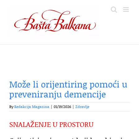
Skip
to
content
Može li orijentiring pomoći u
preveniranju demencije
By
Redakcija Magazina
|
01/19/2026
|
Zdravlje
SNALAŽENJE U PROSTORU