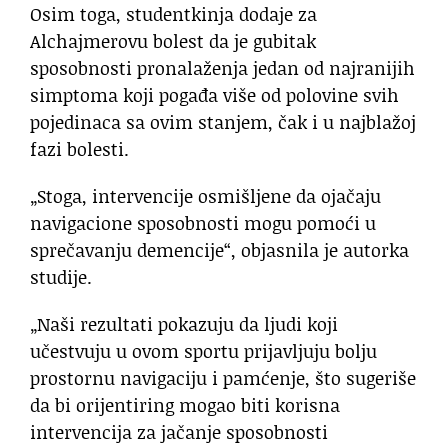
Osim toga, studentkinja dodaje za
Alchajmerovu bolest da je gubitak
sposobnosti pronalaženja jedan od najranijih
simptoma koji pogađa više od polovine svih
pojedinaca sa ovim stanjem, čak i u najblažoj
fazi bolesti.
„Stoga, intervencije osmišljene da ojačaju
navigacione sposobnosti mogu pomoći u
sprečavanju demencije“, objasnila je autorka
studije.
„Naši rezultati pokazuju da ljudi koji
učestvuju u ovom sportu prijavljuju bolju
prostornu navigaciju i pamćenje, što sugeriše
da bi orijentiring mogao biti korisna
intervencija za jačanje sposobnosti