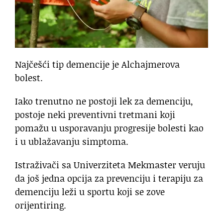
Najčešći tip demencije je Alchajmerova
bolest.
Iako trenutno ne postoji lek za demenciju,
postoje neki preventivni tretmani koji
pomažu u usporavanju progresije bolesti kao
i u ublažavanju simptoma.
Istraživači sa Univerziteta Mekmaster veruju
da još jedna opcija za prevenciju i terapiju za
demenciju leži u sportu koji se zove
orijentiring.