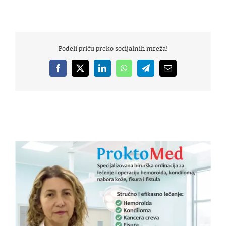
Podeli priču preko socijalnih mreža!
Facebook
X
LinkedIn
WhatsApp
Telegram
Email