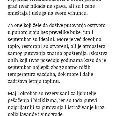
grad Hvar nikada ne spava, ali su i cene
smeštaja i usluga na svom vrhuncu.
Za one koji žele da dožive putovanja ostrvom
u punom sjaju bez prevelike buke, jun i
septembar su idealni. More je već dovoljno
toplo, restorani su otvoreni, ali je atmosfera
samog putovanja znatno opuštenija. Iskustva
onih koji Hvar posećuju godinama kažu da je
septembar najlepši zbog znatno nižih
temperatura vazduha, dok more i dalje
zadržava letnju toplinu.
Maj i oktobar su rezervisani za ljubitelje
pešačenja i biciklizma, jer su tada putevi
najprijatniji za putovanja i istraživanje kroz
polja lavande i vinograde.