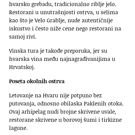
hvarsku grebadu, tradicionalno riblje jelo.
Restorani u unutrašnjosti ostrva, u selima
kao što je Velo Grablje, nude autentičnije
iskustvo i često niže cene nego restorani na
samoj rivi.
Vinska tura je takođe preporuka, jer su
hvarska vina među najnagrađivanijima u
Hrvatskoj.
Poseta okolnih ostrva
Letovanje na Hvaru nije potpuno bez
putovanja, odnosno obilaska Paklenih otoka.
Ovaj arhipelag nudi brojne skrivene uvale,
restorane skrivene u borovoj šumi i tirkizne
lagune.