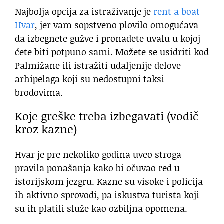
Najbolja opcija za istraživanje je
rent a boat
Hvar
, jer vam sopstveno plovilo omogućava
da izbegnete gužve i pronađete uvalu u kojoj
ćete biti potpuno sami. Možete se usidriti kod
Palmižane ili istražiti udaljenije delove
arhipelaga koji su nedostupni taksi
brodovima.
Koje greške treba izbegavati (vodič
kroz kazne)
Hvar je pre nekoliko godina uveo stroga
pravila ponašanja kako bi očuvao red u
istorijskom jezgru. Kazne su visoke i policija
ih aktivno sprovodi, pa iskustva turista koji
su ih platili služe kao ozbiljna opomena.