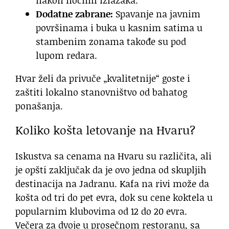
Dodatne zabrane:
Spavanje na javnim
površinama i buka u kasnim satima u
stambenim zonama takođe su pod
lupom redara.
Hvar želi da privuče „kvalitetnije“ goste i
zaštiti lokalno stanovništvo od bahatog
ponašanja.
Koliko košta letovanje na Hvaru?
Iskustva sa cenama na Hvaru su različita, ali
je opšti zaključak da je ovo jedna od skupljih
destinacija na Jadranu. Kafa na rivi može da
košta od tri do pet evra, dok su cene koktela u
popularnim klubovima od 12 do 20 evra.
Večera za dvoje u prosečnom restoranu, sa