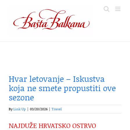
Skip
to
content
Hvar letovanje – Iskustva
koja ne smete propustiti ove
sezone
By
Link Up
|
03/20/2026
|
Travel
NAJDUŽE HRVATSKO OSTRVO