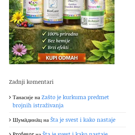
Zadnji komentari
Танасије
на
Zašto je kurkuma predmet
brojnih istraživanja
Шумaдинaц
на
Šta je svest i kako nastaje
Profesor
на
Šta je svest i kako nastaje