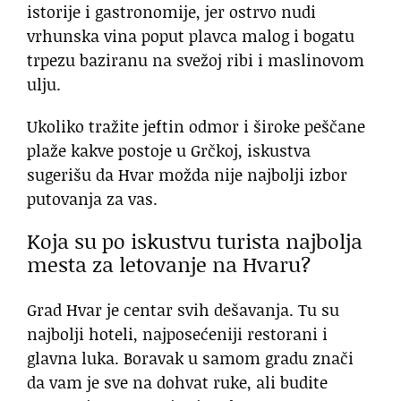
istorije i gastronomije, jer ostrvo nudi
vrhunska vina poput plavca malog i bogatu
trpezu baziranu na svežoj ribi i maslinovom
ulju.
Ukoliko tražite jeftin odmor i široke peščane
plaže kakve postoje u Grčkoj, iskustva
sugerišu da Hvar možda nije najbolji izbor
putovanja za vas.
Koja su po iskustvu turista najbolja
mesta za letovanje na Hvaru?
Grad Hvar je centar svih dešavanja. Tu su
najbolji hoteli, najposećeniji restorani i
glavna luka. Boravak u samom gradu znači
da vam je sve na dohvat ruke, ali budite