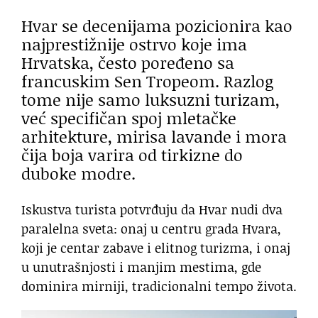
Hvar se decenijama pozicionira kao
najprestižnije ostrvo koje ima
Hrvatska, često poređeno sa
francuskim Sen Tropeom. Razlog
tome nije samo luksuzni turizam,
već specifičan spoj mletačke
arhitekture, mirisa lavande i mora
čija boja varira od tirkizne do
duboke modre.
Iskustva turista potvrđuju da Hvar nudi dva
paralelna sveta: onaj u centru grada Hvara,
koji je centar zabave i elitnog turizma, i onaj
u unutrašnjosti i manjim mestima, gde
dominira mirniji, tradicionalni tempo života.