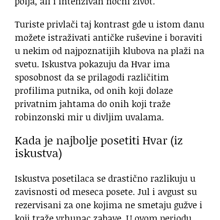
polja, ali i intenzivan noćni život.
Turiste privlači taj kontrast gde u istom danu
možete istraživati antičke ruševine i boraviti
u nekim od najpoznatijih klubova na plaži na
svetu. Iskustva pokazuju da Hvar ima
sposobnost da se prilagodi različitim
profilima putnika, od onih koji dolaze
privatnim jahtama do onih koji traže
robinzonski mir u divljim uvalama.
Kada je najbolje posetiti Hvar (iz
iskustva)
Iskustva posetilaca se drastično razlikuju u
zavisnosti od meseca posete. Jul i avgust su
rezervisani za one kojima ne smetaju gužve i
koji traže vrhunac zabave. U ovom periodu