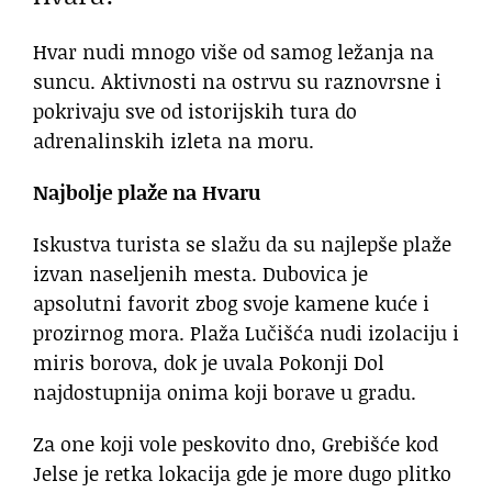
Hvar nudi mnogo više od samog ležanja na
suncu. Aktivnosti na ostrvu su raznovrsne i
pokrivaju sve od istorijskih tura do
adrenalinskih izleta na moru.
Najbolje plaže na Hvaru
Iskustva turista se slažu da su najlepše plaže
izvan naseljenih mesta. Dubovica je
apsolutni favorit zbog svoje kamene kuće i
prozirnog mora. Plaža Lučišća nudi izolaciju i
miris borova, dok je uvala Pokonji Dol
najdostupnija onima koji borave u gradu.
Za one koji vole peskovito dno, Grebišće kod
Jelse je retka lokacija gde je more dugo plitko