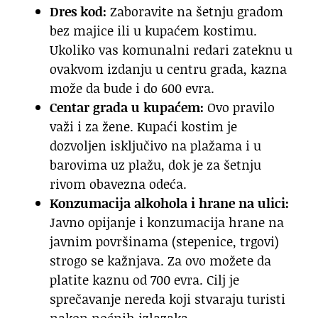
Dres kod:
Zaboravite na šetnju gradom
bez majice ili u kupaćem kostimu.
Ukoliko vas komunalni redari zateknu u
ovakvom izdanju u centru grada, kazna
može da bude i do 600 evra.
Centar grada u kupaćem:
Ovo pravilo
važi i za žene. Kupaći kostim je
dozvoljen isključivo na plažama i u
barovima uz plažu, dok je za šetnju
rivom obavezna odeća.
Konzumacija alkohola i hrane na ulici:
Javno opijanje i konzumacija hrane na
javnim površinama (stepenice, trgovi)
strogo se kažnjava. Za ovo možete da
platite kaznu od 700 evra. Cilj je
sprečavanje nereda koji stvaraju turisti
nakon noćnih izlazaka.