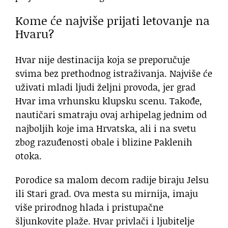
Kome će najviše prijati letovanje na
Hvaru?
Hvar nije destinacija koja se preporučuje
svima bez prethodnog istraživanja. Najviše će
uživati mladi ljudi željni provoda, jer grad
Hvar ima vrhunsku klupsku scenu. Takođe,
nautičari smatraju ovaj arhipelag jednim od
najboljih koje ima Hrvatska, ali i na svetu
zbog razuđenosti obale i blizine Paklenih
otoka.
Porodice sa malom decom radije biraju Jelsu
ili Stari grad. Ova mesta su mirnija, imaju
više prirodnog hlada i pristupačne
šljunkovite plaže. Hvar privlači i ljubitelje