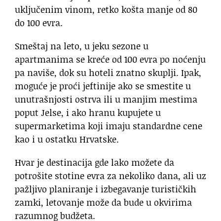
uključenim vinom, retko košta manje od 80
do 100 evra.
Smeštaj na leto, u jeku sezone u
apartmanima se kreće od 100 evra po noćenju
pa naviše, dok su hoteli znatno skuplji. Ipak,
moguće je proći jeftinije ako se smestite u
unutrašnjosti ostrva ili u manjim mestima
poput Jelse, i ako hranu kupujete u
supermarketima koji imaju standardne cene
kao i u ostatku Hrvatske.
Hvar je destinacija gde lako možete da
potrošite stotine evra za nekoliko dana, ali uz
pažljivo planiranje i izbegavanje turističkih
zamki, letovanje može da bude u okvirima
razumnog budžeta.