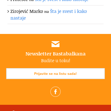
Zirojević Marko
на
Šta je svest i kako
nastaje
Newsletter Bastabalkana
Budite u toku!
Prijavite se na listu sada!