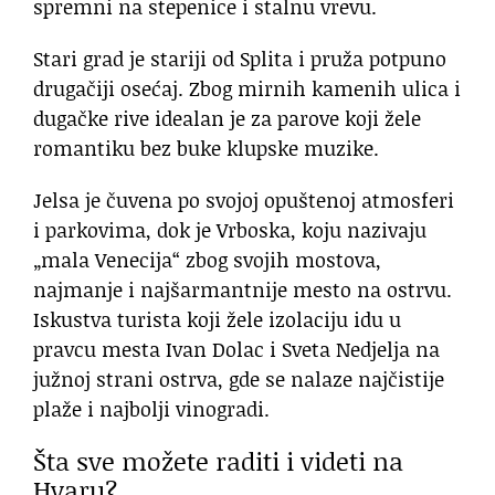
spremni na stepenice i stalnu vrevu.
Stari grad je stariji od Splita i pruža potpuno
drugačiji osećaj. Zbog mirnih kamenih ulica i
dugačke rive idealan je za parove koji žele
romantiku bez buke klupske muzike.
Jelsa je čuvena po svojoj opuštenoj atmosferi
i parkovima, dok je Vrboska, koju nazivaju
„mala Venecija“ zbog svojih mostova,
najmanje i najšarmantnije mesto na ostrvu.
Iskustva turista koji žele izolaciju idu u
pravcu mesta Ivan Dolac i Sveta Nedjelja na
južnoj strani ostrva, gde se nalaze najčistije
plaže i najbolji vinogradi.
Šta sve možete raditi i videti na
Hvaru?