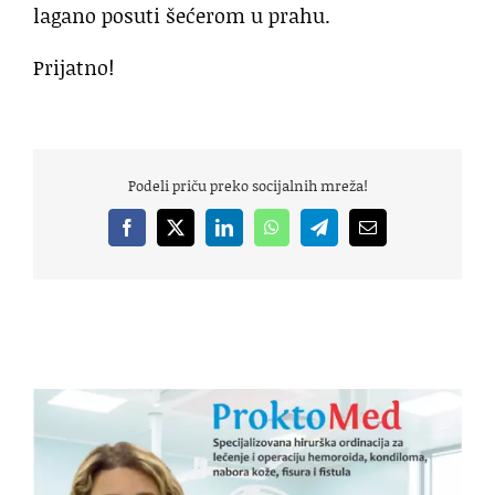
lagano posuti šećerom u prahu.
Prijatno!
Podeli priču preko socijalnih mreža!
Facebook
X
LinkedIn
WhatsApp
Telegram
Email