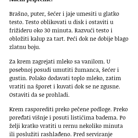
Brašno, puter, šećer i jaje umesiti u glatko
testo. Testo oblikovati u disk i ostaviti u
frižideru oko 30 minuta. Razvući testo i
obložiti kalup za tart. Peći dok ne dobije blago
zlatnu boju.
Za krem zagrejati mleko sa vanilom. U
posebnoj posudi umutiti žumanca, šećer i
gustin. Polako dodavati toplo mleko, zatim
vratiti na šporet i kuvati dok se ne zgusne.
Ostaviti da se prohladi.
Krem rasporediti preko pečene podloge. Preko
poređati višnje i posuti listićima badema. Po
želji kratko vratiti u rernu nekoliko minuta
ili poslužiti rashlađeno. Pred serviranje