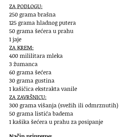
ZA PODLOGU:
250 grama brašna
125 grama hladnog putera
50 grama šećera u prahu
1 jaje
ZA KREM:
400 mililitara mleka
3 žumanca
60 grama šećera
30 grama gustina
1 kašičica ekstrakta vanile
ZA ZAVRŠNICU:
300 grama višanja (svežih ili odmrznutih)
50 grama listića badema
1 kašika šećera u prahu za posipanje
Način pripreme: