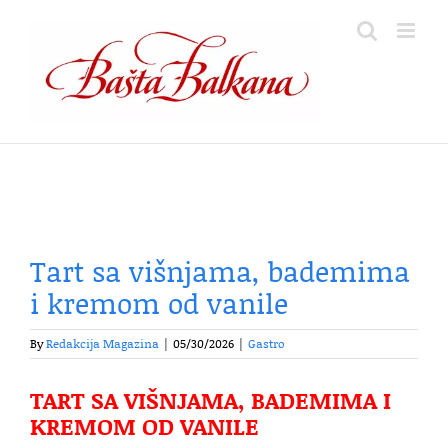
Skip
to
content
Tart sa višnjama, bademima
i kremom od vanile
By
Redakcija Magazina
|
05/30/2026
|
Gastro
TART SA VIŠNJAMA, BADEMIMA I
KREMOM OD VANILE