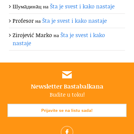
Шумaдинaц
на
Šta je svest i kako nastaje
Profesor
на
Šta je svest i kako nastaje
Zirojević Marko
на
Šta je svest i kako
nastaje
Newsletter Bastabalkana
Budite u toku!
Prijavite se na listu sada!