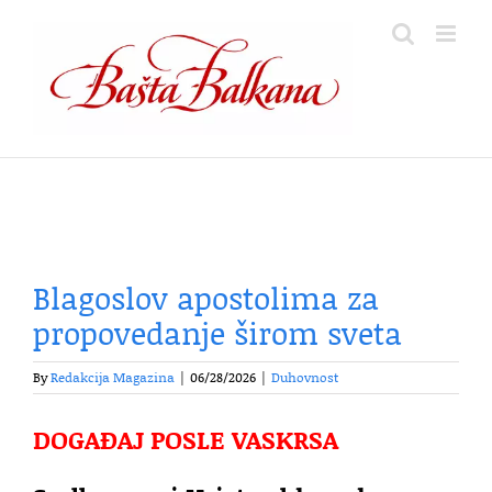
Skip
to
content
Blagoslov apostolima za
propovedanje širom sveta
By
Redakcija Magazina
|
06/28/2026
|
Duhovnost
DOGAĐAJ POSLE VASKRSA