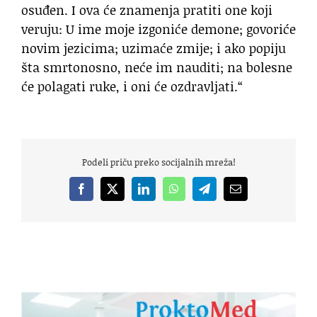
osuđen. I ova će znamenja pratiti one koji
veruju: U ime moje izgoniće demone; govoriće
novim jezicima; uzimaće zmije; i ako popiju
šta smrtonosno, neće im nauditi; na bolesne
će polagati ruke, i oni će ozdravljati.“
Podeli priču preko socijalnih mreža!
Facebook
X
LinkedIn
WhatsApp
Telegram
Email