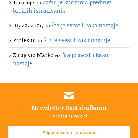
Танасије
на
Zašto je kurkuma predmet
brojnih istraživanja
Шумaдинaц
на
Šta je svest i kako nastaje
Profesor
на
Šta je svest i kako nastaje
Zirojević Marko
на
Šta je svest i kako
nastaje
Newsletter Bastabalkana
Budite u toku!
Prijavite se na listu sada!