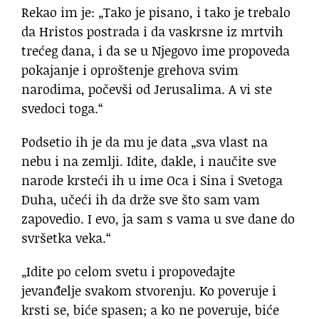
Rekao im je: „Tako je pisano, i tako je trebalo
da Hristos postrada i da vaskrsne iz mrtvih
trećeg dana, i da se u Njegovo ime propoveda
pokajanje i oproštenje grehova svim
narodima, počevši od Jerusalima. A vi ste
svedoci toga.“
Podsetio ih je da mu je data „sva vlast na
nebu i na zemlji. Idite, dakle, i naučite sve
narode krsteći ih u ime Oca i Sina i Svetoga
Duha, učeći ih da drže sve što sam vam
zapovedio. I evo, ja sam s vama u sve dane do
svršetka veka.“
„Idite po celom svetu i propovedajte
jevanđelje svakom stvorenju. Ko poveruje i
krsti se, biće spasen; a ko ne poveruje, biće