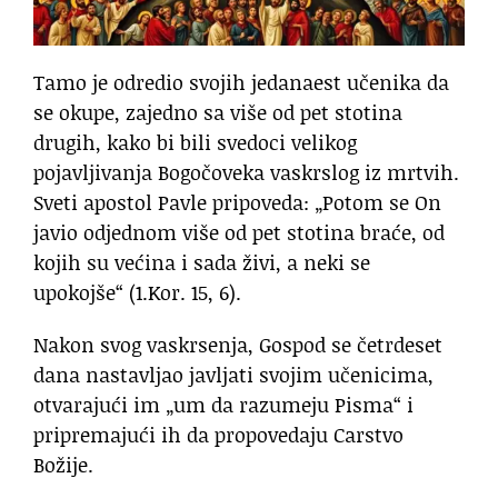
Tamo je odredio svojih jedanaest učenika da
se okupe, zajedno sa više od pet stotina
drugih, kako bi bili svedoci velikog
pojavljivanja Bogočoveka vaskrslog iz mrtvih.
Sveti apostol Pavle pripoveda: „Potom se On
javio odjednom više od pet stotina braće, od
kojih su većina i sada živi, a neki se
upokojše“ (1.Kor. 15, 6).
Nakon svog vaskrsenja, Gospod se četrdeset
dana nastavljao javljati svojim učenicima,
otvarajući im „um da razumeju Pisma“ i
pripremajući ih da propovedaju Carstvo
Božije.