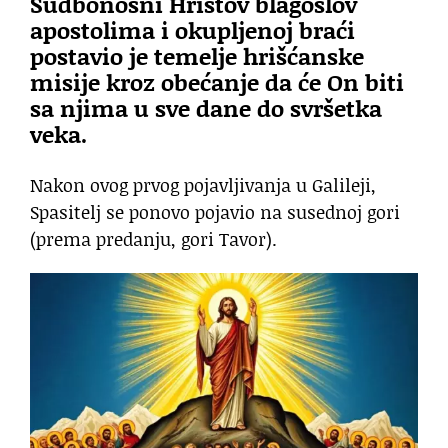
Sudbonosni Hristov blagoslov
apostolima i okupljenoj braći
postavio je temelje hrišćanske
misije kroz obećanje da će On biti
sa njima u sve dane do svršetka
veka.
Nakon ovog prvog pojavljivanja u Galileji,
Spasitelj se ponovo pojavio na susednoj gori
(prema predanju, gori Tavor).