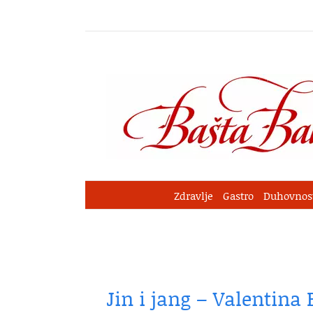
Skip
to
content
Zdravlje
Gastro
Duhovnos
Jin i jang – Valentina 