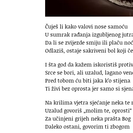
Čuješ li kako valovi nose samoću
U sumrak rađanja izgubljenog jutr
Da li se zvijezde smiju ili plaču no
Odlaziš, ostaje sakriveni bol koji č
I šta god da kažem iskoristiš prot
Srce se bori, ali uzalud, lagano ven
Pred tobom ću biti jaka k’o stijena
Ti živi bez oprosta jer samo si sjen
Na krilima vjetra sjećanje neka te 
Uzalud govoriš „molim te, oprosti“
Za učinjeni grijeh neka prašta Bog
Daleko ostani, govorim ti zbogom