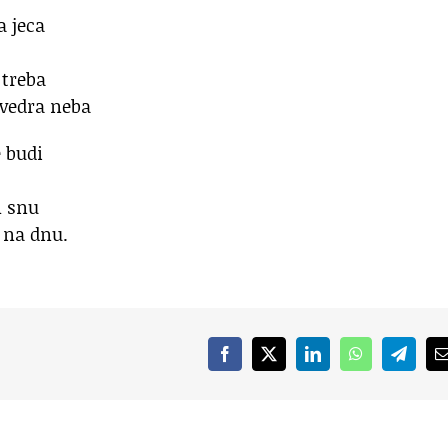
 jeca
treba
 vedra neba
 budi
m snu
a na dnu.
Facebook
X
LinkedIn
WhatsApp
Telegr