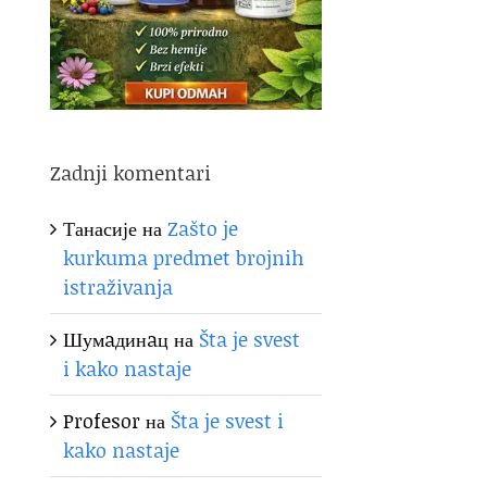
Zadnji komentari
Танасије
на
Zašto je
kurkuma predmet brojnih
istraživanja
Шумaдинaц
на
Šta je svest
i kako nastaje
Profesor
на
Šta je svest i
kako nastaje