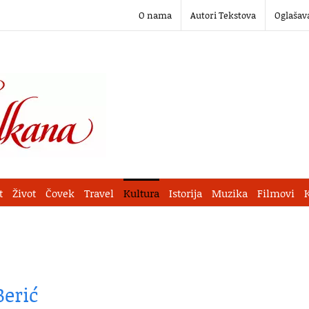
O nama
Autori Tekstova
Oglašav
t
Život
Čovek
Travel
Kultura
Istorija
Muzika
Filmovi
Berić