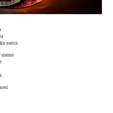
a
ću
eka sutra
iv mene
e
a
nosi