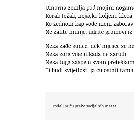
Umorna zemlja pod mojim nogama
Korak težak, nejačko koljeno kleca
Ko žednom kap vode meni zaborav 
Ne žalite munje, udrite gromovi iz
Neka zađe sunce, nek’ mjesec se ne
Neka zora više nikada ne zarudi
Neka tuga zaspe u svom preteško
Ti budi svijetlost, ja ću ostati tam
Podeli priču preko socijalnih mreža!