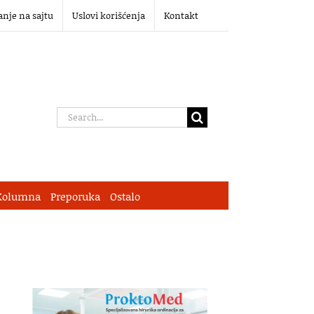
anje na sajtu
Uslovi korišćenja
Kontakt
Search
for:
Kolumna
Preporuka
Ostalo