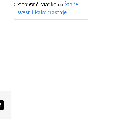
Zirojević Marko
на
Šta je
svest i kako nastaje
am
Email