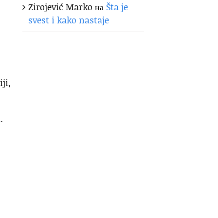
Zirojević Marko
на
Šta je
svest i kako nastaje
ji,
.