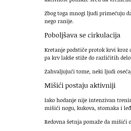
Zbog toga mnogi ljudi primećuju 
nego ranije.
Poboljšava se cirkulacija
Kretanje podstiče protok krvi kroz
pa krv lakše stiže do različitih delo
Zahvaljujući tome, neki ljudi oseć
Mišići postaju aktivniji
Iako hodanje nije intenzivan trenin
mišići nogu, kukova, stomaka i leđa
Redovna šetnja pomaže da mišići o