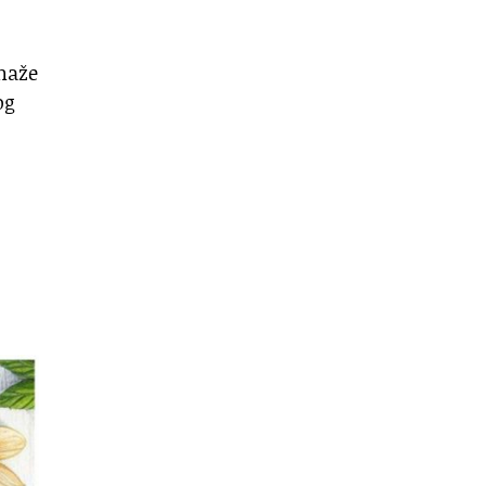
omaže
og