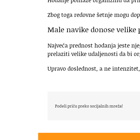
Hodanje pomaže organizmu da priro
Zbog toga redovne šetnje mogu dop
Male navike donose velike
Najveća prednost hodanja jeste nje
prelaziti velike udaljenosti da bi 
Upravo doslednost, a ne intenzitet,
Podeli priču preko socijalnih mreža!