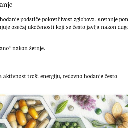
anje
 hodanje podstiče pokretljivost zglobova. Kretanje p
juje osećaj ukočenosti koji se često javlja nakon dug
bano“ nakon šetnje.
ka aktivnost troši energiju, redovno hodanje često