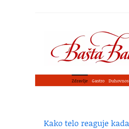
Skip
to
content
Zdravlje
Gastro
Duhovnos
Kako telo reaguje ka