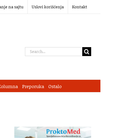
anje na sajtu
Uslovi korišćenja
Kontakt
Search
for:
Kolumna
Preporuka
Ostalo