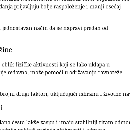
anja prijavljuju bolje raspoloženje i manji osećaj
i jednostavan način da se napravi predah od
žine
 oblik fizičke aktivnosti koji se lako uklapa u
kuje redovno, može pomoći u održavanju ravnoteže
brojni drugi faktori, uključujući ishranu i životne na
i
 dana često lakše zaspu i imaju stabilniji ritam odmo