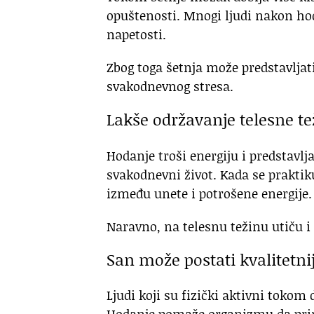
opuštenosti. Mnogi ljudi nakon hod
napetosti.
Zbog toga šetnja može predstavljat
svakodnevnog stresa.
Lakše održavanje telesne te
Hodanje troši energiju i predstavlja
svakodnevni život. Kada se prakti
između unete i potrošene energije.
Naravno, na telesnu težinu utiču i 
San može postati kvalitetnij
Ljudi koji su fizički aktivni tokom