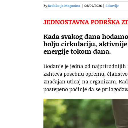
By
Redakcija Magazina
|
06/09/2026
|
Zdravlje
JEDNOSTAVNA PODRŠKA Z
Kada svakog dana hodamo 
bolju cirkulaciju, aktivnije
energije tokom dana.
Hodanje je jedna od najprirodnijih 
zahteva posebnu opremu, članstvo 
značajan uticaj na organizam. Kad
postepeno počinje da se prilagođa