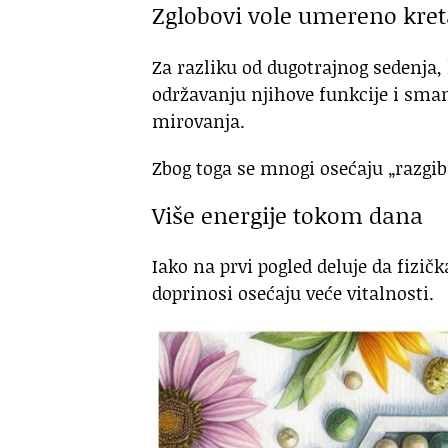
Zglobovi vole umereno kret
Za razliku od dugotrajnog sedenja,
održavanju njihove funkcije i sman
mirovanja.
Zbog toga se mnogi osećaju „razgi
Više energije tokom dana
Iako na prvi pogled deluje da fizič
doprinosi osećaju veće vitalnosti.