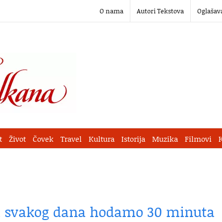
O nama
Autori Tekstova
Oglašav
t
Život
Čovek
Travel
Kultura
Istorija
Muzika
Filmovi
da svakog dana hodamo 30 minuta