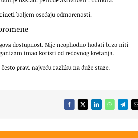
dnije uskladi periode aktivnosti i odmora.
rineti boljem osećaju odmorenosti.
 promene
gova dostupnost. Nije neophodno hodati brzo niti
organizam imao koristi od redovnog kretanja.
 često pravi najveću razliku na duže staze.
Facebook
X
LinkedIn
WhatsApp
Telegr