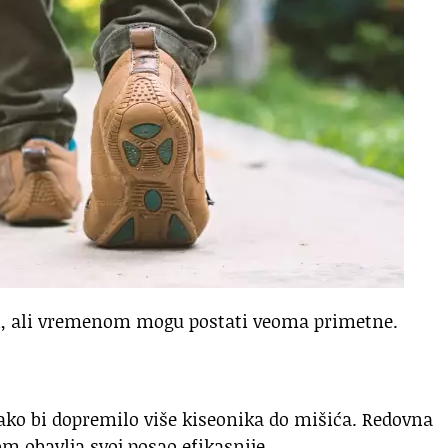
i, ali vremenom mogu postati veoma primetne.
ko bi dopremilo više kiseonika do mišića. Redovna
 obavlja svoj posao efikasnije.