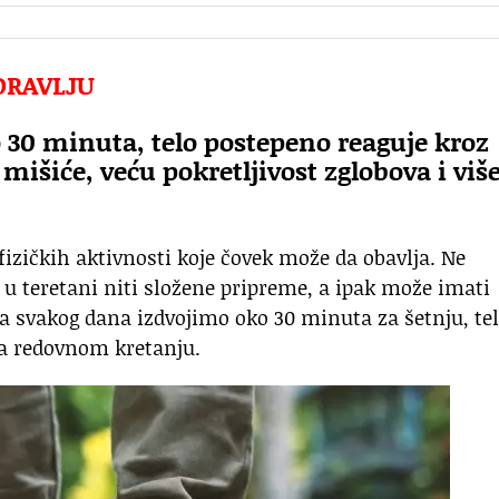
DRAVLJU
30 minuta, telo postepeno reaguje kroz
 mišiće, veću pokretljivost zglobova i viš
fizičkih aktivnosti koje čovek može da obavlja. Ne
u teretani niti složene pripreme, a ipak može imati
a svakog dana izdvojimo oko 30 minuta za šetnju, te
va redovnom kretanju.