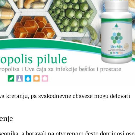
va kretanju, pa svakodnevne obaveze mogu delovati
ženje
seonika, a boravak na otvorenom često doprinosi ose