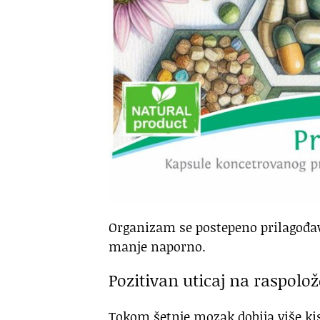
Organizam se postepeno prilagođa
manje naporno.
Pozitivan uticaj na raspolo
Tokom šetnje mozak dobija više ki