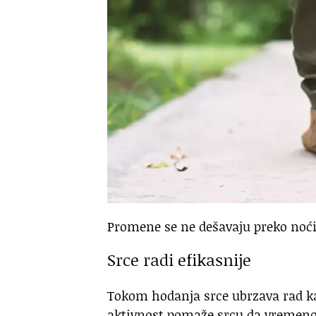
Promene se ne dešavaju preko noć
Srce radi efikasnije
Tokom hodanja srce ubrzava rad ka
aktivnost pomaže srcu da vremenom