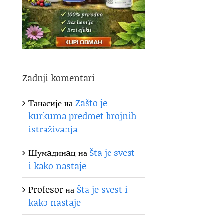
Zadnji komentari
Танасије
на
Zašto je
kurkuma predmet brojnih
istraživanja
Шумaдинaц
на
Šta je svest
i kako nastaje
Profesor
на
Šta je svest i
kako nastaje