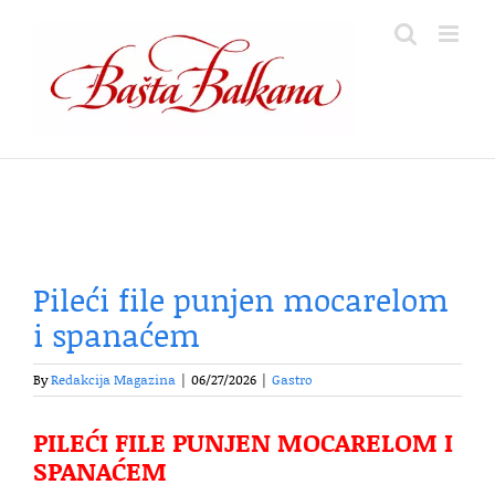
Skip
to
content
Pileći file punjen mocarelom
i spanaćem
By
Redakcija Magazina
|
06/27/2026
|
Gastro
PILEĆI FILE PUNJEN MOCARELOM I
SPANAĆEM