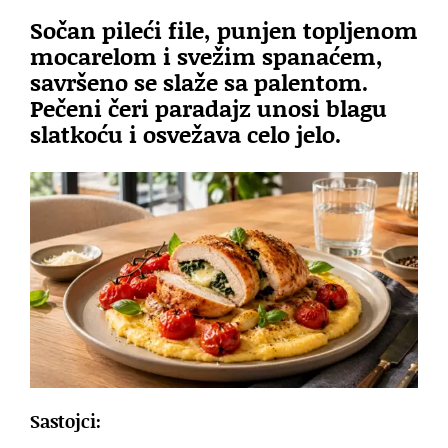
Sočan pileći file, punjen topljenom
mocarelom i svežim spanaćem,
savršeno se slaže sa palentom.
Pečeni čeri paradajz unosi blagu
slatkoću i osvežava celo jelo.
Sastojci: