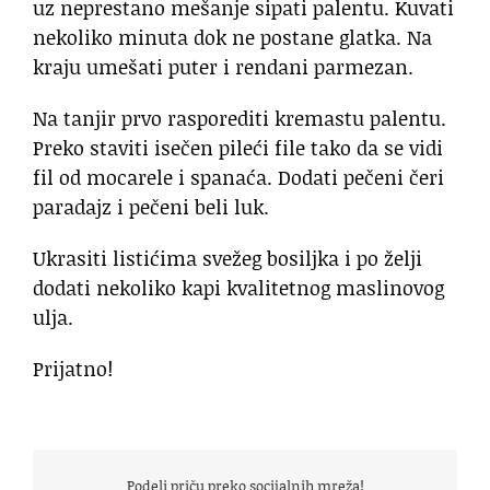
uz neprestano mešanje sipati palentu. Kuvati
nekoliko minuta dok ne postane glatka. Na
kraju umešati puter i rendani parmezan.
Na tanjir prvo rasporediti kremastu palentu.
Preko staviti isečen pileći file tako da se vidi
fil od mocarele i spanaća. Dodati pečeni čeri
paradajz i pečeni beli luk.
Ukrasiti listićima svežeg bosiljka i po želji
dodati nekoliko kapi kvalitetnog maslinovog
ulja.
Prijatno!
Podeli priču preko socijalnih mreža!