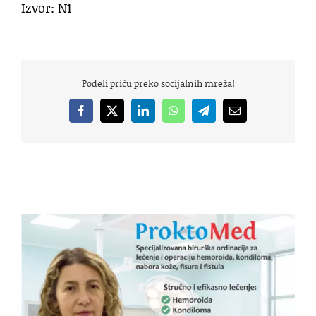
Izvor: N1
Podeli priču preko socijalnih mreža!
Facebook
X
LinkedIn
WhatsApp
Telegram
Email