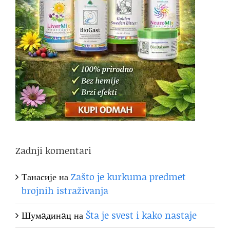
Zadnji komentari
Танасије
на
Zašto je kurkuma predmet
brojnih istraživanja
Шумaдинaц
на
Šta je svest i kako nastaje