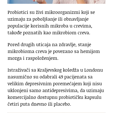
Probiotici su živi mikroorganizmi koji se
uzimaju za poboljšanje ili obnavljanje
populacije korisnih mikroba u crevima,
takođe poznatih kao mikrobiom creva.
Pored drugih uticaja na zdravlje, stanje
mikrobioma creva je povezano sa hemijom
mozga i raspoloženjem.
Istraživači sa Kraljevskog koledža u Londonu
nasumično su odabrali 49 pacijenata sa
velikim depresivnim poremećajem koji nisu
uklonjeni samo antidepresivima, da uzimaju
komercijalno dostupnu probiotičku kapsulu
četiri puta dnevno ili placebo.