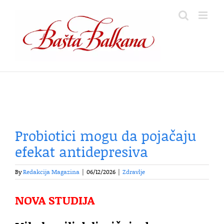
Skip
to
content
Probiotici mogu da pojačaju
efekat antidepresiva
By
Redakcija Magazina
|
06/12/2026
|
Zdravlje
NOVA STUDIJA