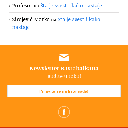
Profesor
на
Šta je svest i kako nastaje
Zirojević Marko
на
Šta je svest i kako
nastaje
Newsletter Bastabalkana
Budite u toku!
Prijavite se na listu sada!