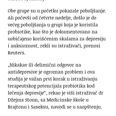
Obe grupe su u početku pokazale poboljšanje.
Ali počevši od četvrte nedelje, došlo je do
većeg poboljšanja u grupi koja je koristila
probiotike, kao što je dokumentovano na
uobičajeno korišćenim skalama za depresiju
i anksioznost, rekli su istraživači, prenosi
Reuters.
„Nikakav ili delimični odgovor na
antidepresive je ogroman problem i ova
studija je važan prvi korak u istraživanju
terapeutskog potencijala probiotika kod
lečenja depresije“, rekao je viši istraživač dr
Džejms Stoun, sa Medicinske škole u
Brajtonu i Saseksu, navodi se u saopštenju.