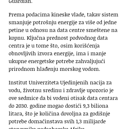
Guardian.
Prema podacima kineske vlade, takav sistem
smanjuje potrošnju energije za više od jedne
petine u odnosu na data centre smeštene na
kopnu. Ključna prednost podvodnog data
centra je u tome što, osim korišćenja
obnovljivih izvora energije, ima i manje
ukupne energetske potrebe zahvaljujući
prirodnom hlađenju morskog vodom.
Institut Univerziteta Ujedinjenih nacija za
vodu, životnu sredinu i zdravlje upozorio je
ove sedmice da bi vodeni otisak data centara
do 2030. godine mogao dostići 9,3 biliona
litara, što je količina dovoljna za godišnje
potrebe domaćinstava svih 1,3 milijarde