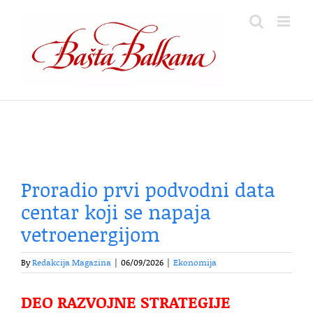
Skip
to
content
Proradio prvi podvodni data
centar koji se napaja
vetroenergijom
By
Redakcija Magazina
|
06/09/2026
|
Ekonomija
DEO RAZVOJNE STRATEGIJE