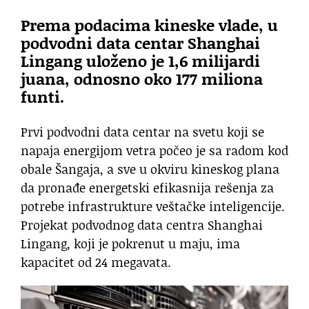
Prema podacima kineske vlade, u
podvodni data centar Shanghai
Lingang uloženo je 1,6 milijardi
juana, odnosno oko 177 miliona
funti.
Prvi podvodni data centar na svetu koji se
napaja energijom vetra počeo je sa radom kod
obale Šangaja, a sve u okviru kineskog plana
da pronađe energetski efikasnija rešenja za
potrebe infrastrukture veštačke inteligencije.
Projekat podvodnog data centra Shanghai
Lingang, koji je pokrenut u maju, ima
kapacitet od 24 megavata.