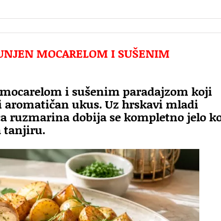
 PUNJEN MOCARELOM I SUŠENIM
se mocarelom i sušenim paradajzom koji
i aromatičan ukus. Uz hrskavi mladi
ca ruzmarina dobija se kompletno jelo ko
 tanjiru.