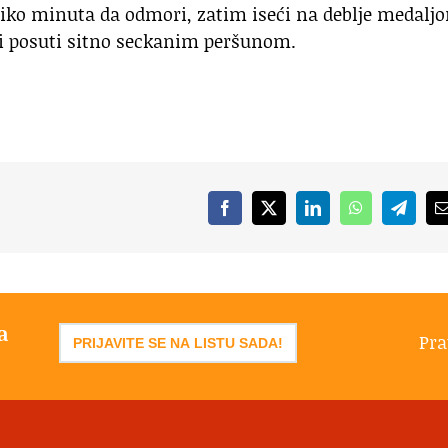
iko minuta da odmori, zatim iseći na deblje medaljo
 i posuti sitno seckanim peršunom.
Facebook
X
LinkedIn
WhatsApp
Telegr
a
Pra
PRIJAVITE SE NA LISTU SADA!