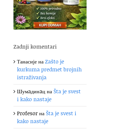
Zadnji komentari
Танасије
на
Zašto je
kurkuma predmet brojnih
istraživanja
Шумaдинaц
на
Šta je svest
i kako nastaje
Profesor
на
Šta je svest i
kako nastaje