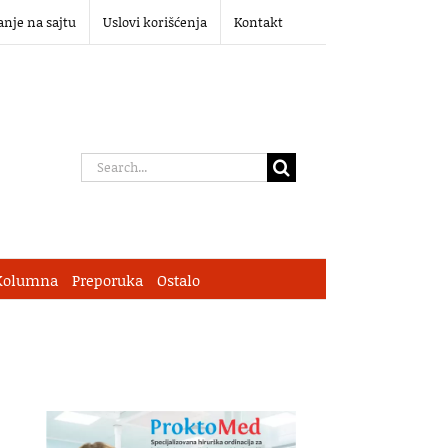
anje na sajtu
Uslovi korišćenja
Kontakt
Search
for:
Kolumna
Preporuka
Ostalo