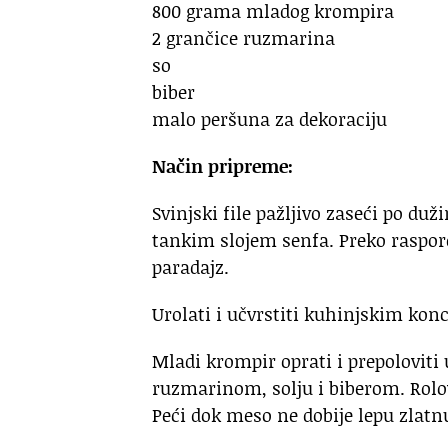
800 grama mladog krompira
2 grančice ruzmarina
so
biber
malo peršuna za dekoraciju
Način pripreme:
Svinjski file pažljivo zaseći po duži
tankim slojem senfa. Preko raspore
paradajz.
Urolati i učvrstiti kuhinjskim kon
Mladi krompir oprati i prepoloviti
ruzmarinom, solju i biberom. Rolov
Peći dok meso ne dobije lepu zlatn