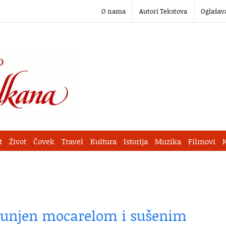
O nama
Autori Tekstova
Oglašav
t
Život
Čovek
Travel
Kultura
Istorija
Muzika
Filmovi
e punjen mocarelom i sušenim