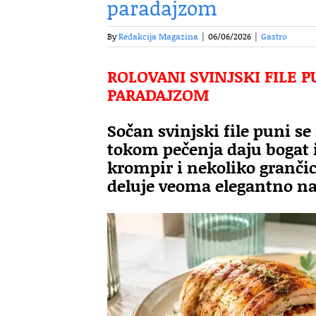
paradajzom
By
Redakcija Magazina
|
06/06/2026
|
Gastro
ROLOVANI SVINJSKI FILE
PARADAJZOM
Sočan svinjski file puni 
tokom pečenja daju bogat 
krompir i nekoliko granči
deluje veoma elegantno na