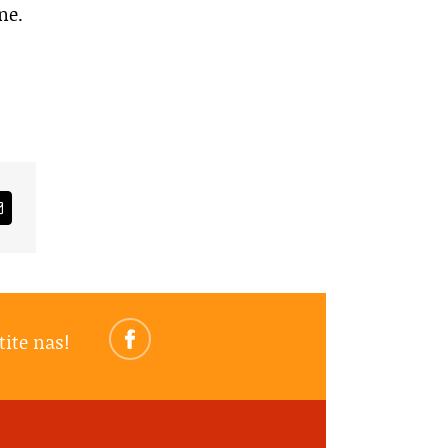
ne.
am
Email
tite nas!