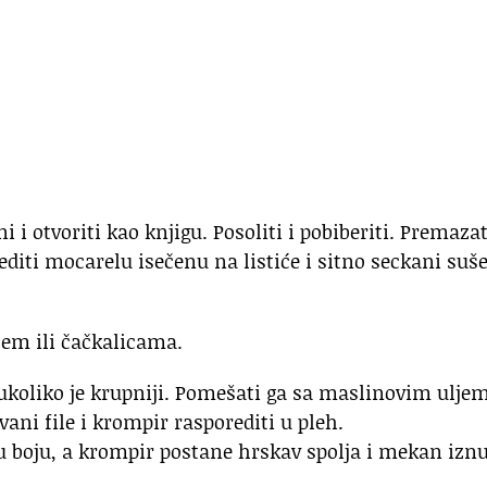
ni i otvoriti kao knjigu. Posoliti i pobiberiti. Premazat
diti mocarelu isečenu na listiće i sitno seckani suš
cem ili čačkalicama.
 ukoliko je krupniji. Pomešati ga sa maslinovim uljem
ani file i krompir rasporediti u pleh.
u boju, a krompir postane hrskav spolja i mekan iznu