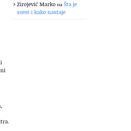
Zirojević Marko
на
Šta je
svest i kako nastaje
i
eni
,
tra.