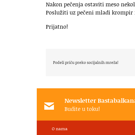
Nakon pečenja ostaviti meso nekol
Poslužiti uz pečeni mladi krompir
Prijatno!
Podeli priču preko socijalnih mreža!
Newsletter Bastabalkan
Budite u toku!
O nama