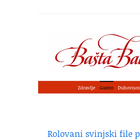
Skip
to
content
Zdravlje
Gastro
Duhovnos
Rolovani svinjski fil