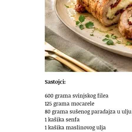
Sastojci:
600 grama svinjskog filea
125 grama mocarele
80 grama sušenog paradajza u ulju
1 kašika senfa
1 kašika maslinovog ulja