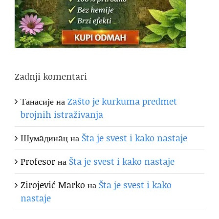
Zadnji komentari
Танасије
на
Zašto je kurkuma predmet
brojnih istraživanja
Шумaдинaц
на
Šta je svest i kako nastaje
Profesor
на
Šta je svest i kako nastaje
Zirojević Marko
на
Šta je svest i kako
nastaje