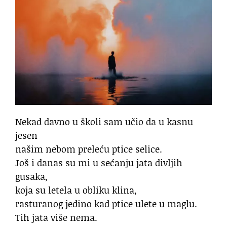
Nekad davno u školi sam učio da u kasnu
jesen
našim nebom preleću ptice selice.
Još i danas su mi u sećanju jata divljih
gusaka,
koja su letela u obliku klina,
rasturanog jedino kad ptice ulete u maglu.
Tih jata više nema.