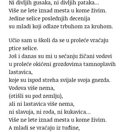
Ni divljih gusaka, ni divljih pataka…
Više ne lete iznad mesta u kome živim.
Jedine selice poslednjih decenija
su mladi koji odlaze trbuhom za kruhom.
Učio sam u školi da se u proleće vraćaju
ptice selice.
Još i danas su mi u sećanju žičani vodovi
u proleće okićeni grozdovima tamnoplavih
lastavica,
koje su ispod streha svijale svoja gnezda.
Vodova više nema,
(otišli su pod zemlju),
ali ni lastavica više nema,
ni slavuja, ni roda, ni kukavica…
Više ne lete iznad mesta u kome živim.
A mladi se vraćaju iz tuđine,