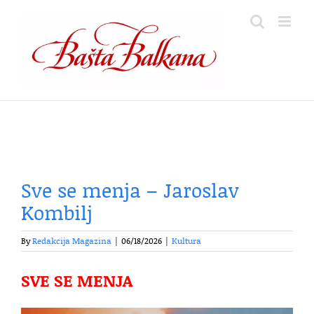
Skip
to
content
Sve se menja – Jaroslav
Kombilj
By
Redakcija Magazina
|
06/18/2026
|
Kultura
SVE SE MENJA