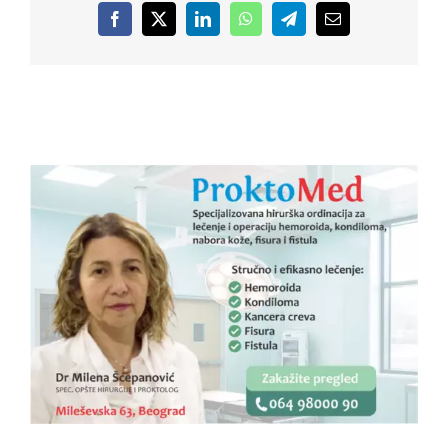
Facebook
X
LinkedIn
WhatsApp
Telegram
Email