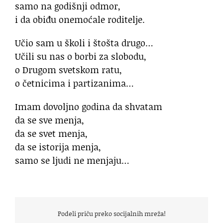
samo na godišnji odmor,
i da obiđu onemoćale roditelje.
Učio sam u školi i štošta drugo…
Učili su nas o borbi za slobodu,
o Drugom svetskom ratu,
o četnicima i partizanima…
Imam dovoljno godina da shvatam
da se sve menja,
da se svet menja,
da se istorija menja,
samo se ljudi ne menjaju…
Podeli priču preko socijalnih mreža!