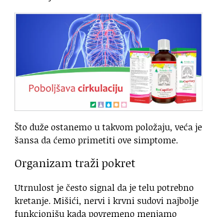
Što duže ostanemo u takvom položaju, veća je
šansa da ćemo primetiti ove simptome.
Organizam traži pokret
Utrnulost je često signal da je telu potrebno
kretanje. Mišići, nervi i krvni sudovi najbolje
funkcionišu kada povremeno menjamo