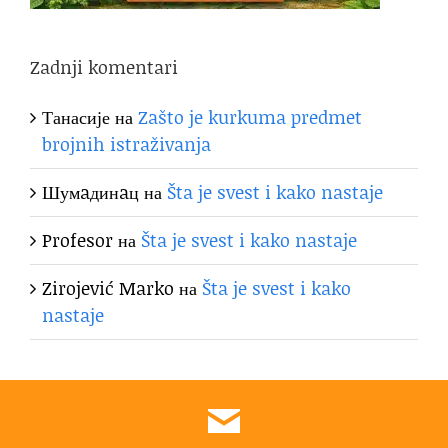
Zadnji komentari
Танасије
на
Zašto je kurkuma predmet
brojnih istraživanja
Шумaдинaц
на
Šta je svest i kako nastaje
Profesor
на
Šta je svest i kako nastaje
Zirojević Marko
на
Šta je svest i kako
nastaje