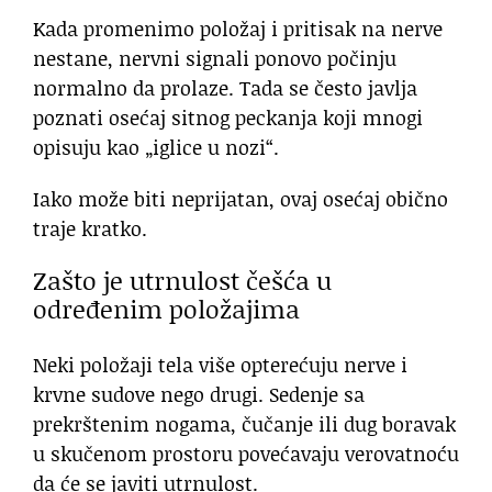
Kada promenimo položaj i pritisak na nerve
nestane, nervni signali ponovo počinju
normalno da prolaze. Tada se često javlja
poznati osećaj sitnog peckanja koji mnogi
opisuju kao „iglice u nozi“.
Iako može biti neprijatan, ovaj osećaj obično
traje kratko.
Zašto je utrnulost češća u
određenim položajima
Neki položaji tela više opterećuju nerve i
krvne sudove nego drugi. Sedenje sa
prekrštenim nogama, čučanje ili dug boravak
u skučenom prostoru povećavaju verovatnoću
da će se javiti utrnulost.