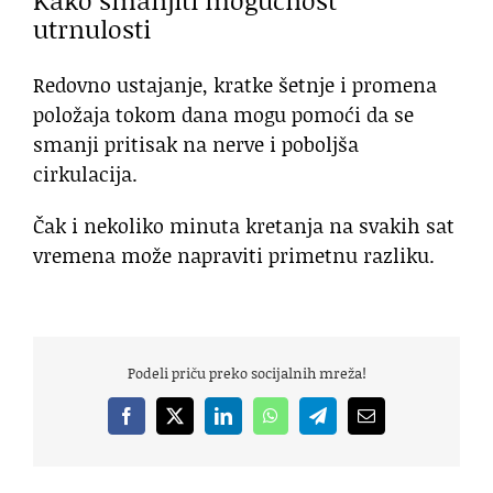
Kako smanjiti mogućnost
utrnulosti
Redovno ustajanje, kratke šetnje i promena
položaja tokom dana mogu pomoći da se
smanji pritisak na nerve i poboljša
cirkulacija.
Čak i nekoliko minuta kretanja na svakih sat
vremena može napraviti primetnu razliku.
Podeli priču preko socijalnih mreža!
Facebook
X
LinkedIn
WhatsApp
Telegram
Email