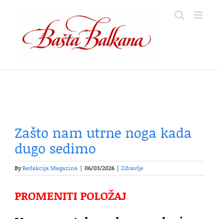
Skip
to
content
Zašto nam utrne noga kada
dugo sedimo
By
Redakcija Magazina
|
06/03/2026
|
Zdravlje
PROMENITI POLOŽAJ