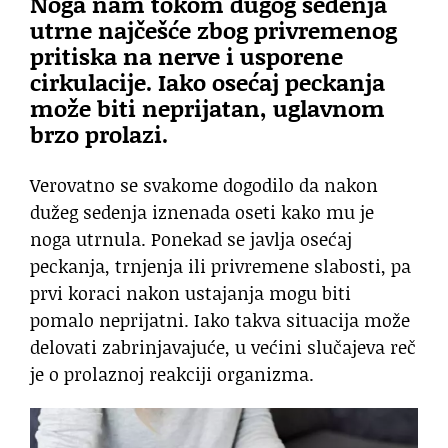
Noga nam tokom dugog sedenja
utrne najčešće zbog privremenog
pritiska na nerve i usporene
cirkulacije. Iako osećaj peckanja
može biti neprijatan, uglavnom
brzo prolazi.
Verovatno se svakome dogodilo da nakon
dužeg sedenja iznenada oseti kako mu je
noga utrnula. Ponekad se javlja osećaj
peckanja, trnjenja ili privremene slabosti, pa
prvi koraci nakon ustajanja mogu biti
pomalo neprijatni. Iako takva situacija može
delovati zabrinjavajuće, u većini slučajeva reč
je o prolaznoj reakciji organizma.