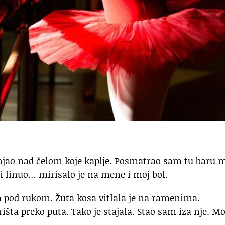
enjao nad čelom koje kaplje. Posmatrao sam tu baru 
i linuo… mirisalo je na mene i moj bol.
m pod rukom. Žuta kosa vitlala je na ramenima.
orišta preko puta. Tako je stajala. Stao sam iza nje. M