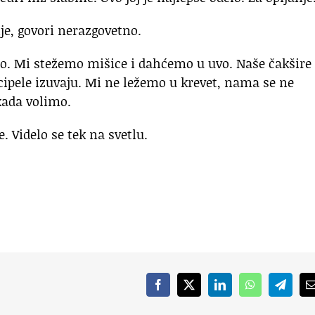
je, govori nerazgovetno.
mo. Mi stežemo mišice i dahćemo u uvo. Naše čakšire
 cipele izuvaju. Mi ne ležemo u krevet, nama se ne
kada volimo.
e. Videlo se tek na svetlu.
Facebook
X
LinkedIn
WhatsApp
Telegr