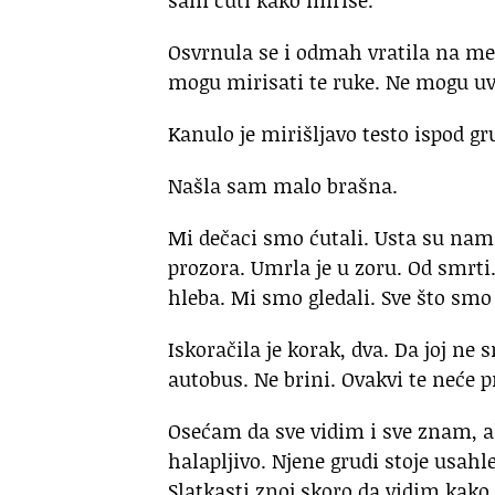
Osvrnula se i odmah vratila na mes
mogu mirisati te ruke. Ne mogu u
Kanulo je mirišljavo testo ispod gr
Našla sam malo brašna.
Mi dečaci smo ćutali. Usta su nam
prozora. Umrla je u zoru. Od smrti
hleba. Mi smo gledali. Sve što smo
Iskoračila je korak, dva. Da joj ne
autobus. Ne brini. Ovakvi te neće p
Osećam da sve vidim i sve znam, a
halapljivo. Njene grudi stoje usah
Slatkasti znoj skoro da vidim kako c