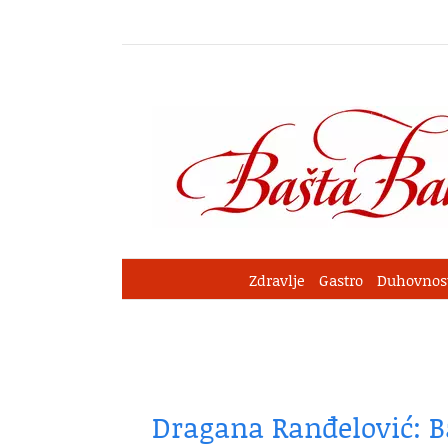
Skip
to
content
Zdravlje
Gastro
Duhovnos
Dragana Ranđelović: B