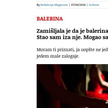
By
Redakcija Magazina
|
07/06/2026
|
Kultura
BALERINA
Zamišljala je da je balerina
Stao sam iza nje. Mogao s
Moram ti priznati, ja uopšte ne j
jedem male zalogaje.