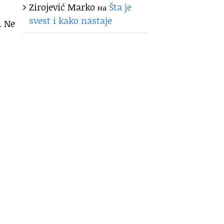
Zirojević Marko
на
Šta je
svest i kako nastaje
. Ne
.