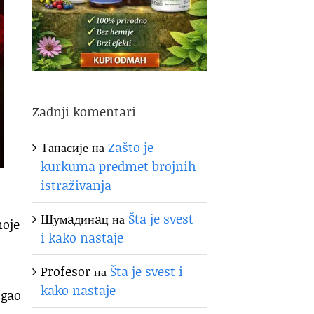
Zadnji komentari
Танасије
на
Zašto je
kurkuma predmet brojnih
istraživanja
Шумaдинaц
на
Šta je svest
moje
i kako nastaje
Profesor
на
Šta je svest i
kako nastaje
ogao