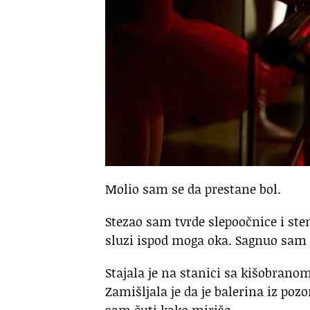
Molio sam se da prestane bol.
Stezao sam tvrde slepoočnice i st
sluzi ispod moga oka. Sagnuo sam 
Stajala je na stanici sa kišobrano
Zamišljala je da je balerina iz poz
sam čuti kako miriše.