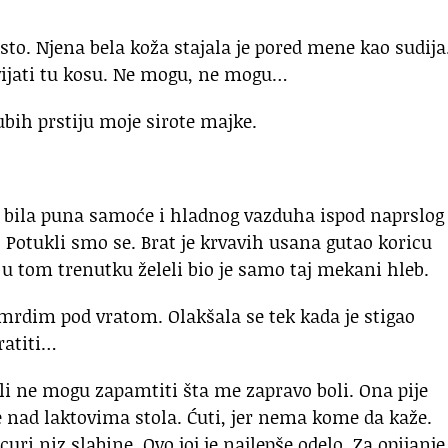
to. Njena bela koža stajala je pored mene kao sudija
vijati tu kosu. Ne mogu, ne mogu…
ubih prstiju moje sirote majke.
 bila puna samoće i hladnog vazduha ispod naprslog
. Potukli smo se. Brat je krvavih usana gutao koricu
 u tom trenutku želeli bio je samo taj mekani hleb.
 smrdim pod vratom. Olakšala se tek kada je stigao
ratiti…
li ne mogu zapamtiti šta me zapravo boli. Ona pije
le nad laktovima stola. Ćuti, jer nema kome da kaže.
uri niz slabine. Ovo joj je najlepše odelo. Za opijanje