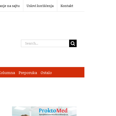
anje na sajtu
Uslovi korišćenja
Kontakt
Search
for:
Kolumna
Preporuka
Ostalo