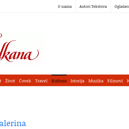
O nama
Autori Tekstova
Oglašav
t
Život
Čovek
Travel
Kultura
Istorija
Muzika
Filmovi
alerina