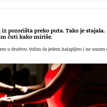
 iz pozorišta preko puta. Tako je stajala.
am čuti kako miriše.
edem u društvu. Volim da jedem halapljivo i ne umem 