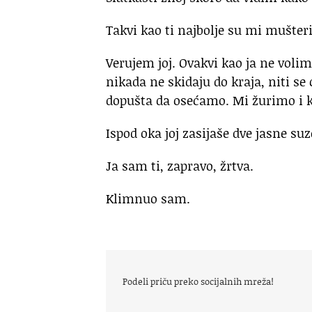
Takvi kao ti najbolje su mi mušteri
Verujem joj. Ovakvi kao ja ne voli
nikada ne skidaju do kraja, niti se
dopušta da osećamo. Mi žurimo i 
Ispod oka joj zasijaše dve jasne suz
Ja sam ti, zapravo, žrtva.
Klimnuo sam.
Podeli priču preko socijalnih mreža!