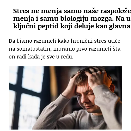
Stres ne menja samo naše raspolože
menja i samu biologiju mozga. Na u
ključni peptid koji deluje kao glav
Da bismo razumeli kako hronični stres utiče
na somatostatin, moramo prvo razumeti šta
on radi kada je sve u redu.