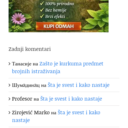
Zadnji komentari
Танасије
на
Zašto je kurkuma predmet
brojnih istraživanja
Шумaдинaц
на
Šta je svest i kako nastaje
Profesor
на
Šta je svest i kako nastaje
Zirojević Marko
на
Šta je svest i kako
nastaje