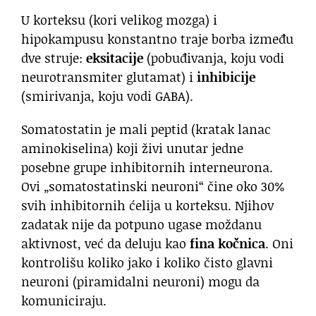
U korteksu (kori velikog mozga) i
hipokampusu konstantno traje borba između
dve struje:
eksitacije
(pobuđivanja, koju vodi
neurotransmiter glutamat) i
inhibicije
(smirivanja, koju vodi GABA).
Somatostatin je mali peptid (kratak lanac
aminokiselina) koji živi unutar jedne
posebne grupe inhibitornih interneurona.
Ovi „somatostatinski neuroni“ čine oko 30%
svih inhibitornih ćelija u korteksu. Njihov
zadatak nije da potpuno ugase moždanu
aktivnost, već da deluju kao
fina kočnica
. Oni
kontrolišu koliko jako i koliko čisto glavni
neuroni (piramidalni neuroni) mogu da
komuniciraju.