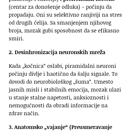
(centar za donošenje odluka) – počinju da
propadaju. Oni su selektivno ranjiviji na stres
od drugih ćelija. Sa smanjenjem njihovog
broja, mozak gubi sposobnost da se efikasno
smiri.
2. Desinhronizacija neuronskih mreža
Kada „kočnica“ oslabi, piramidalni neuroni
počinju divlje i haotično da šalju signale. To
dovodi do neurobiološkog „šuma“. Umesto
jasnih misli i stabilnih emocija, mozak ulazi
u stanje stalne napetosti, anksioznosti i
nemogućnosti da obradi informacije na
zdrav način.
3. Anatomsko „vajanje“ (Preusmeravanje