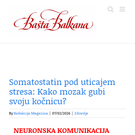
Skip
to
content
Somatostatin pod uticajem
stresa: Kako mozak gubi
svoju kočnicu?
By
Redakcija Magazina
|
07/02/2026
|
Zdravlje
NEURONSKA KOMUNIKACIJA