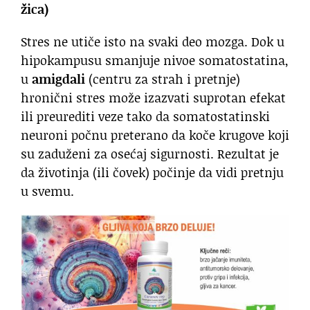
žica)
Stres ne utiče isto na svaki deo mozga. Dok u
hipokampusu smanjuje nivoe somatostatina,
u
amigdali
(centru za strah i pretnje)
hronični stres može izazvati suprotan efekat
ili preurediti veze tako da somatostatinski
neuroni počnu preterano da koče krugove koji
su zaduženi za osećaj sigurnosti. Rezultat je
da životinja (ili čovek) počinje da vidi pretnju
u svemu.