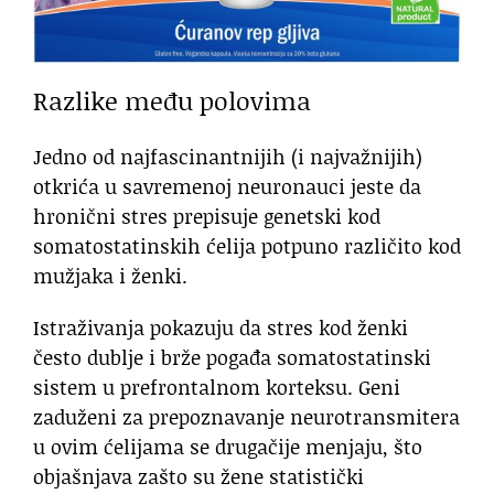
Razlike među polovima
Jedno od najfascinantnijih (i najvažnijih)
otkrića u savremenoj neuronauci jeste da
hronični stres prepisuje genetski kod
somatostatinskih ćelija potpuno različito kod
mužjaka i ženki.
Istraživanja pokazuju da stres kod ženki
često dublje i brže pogađa somatostatinski
sistem u prefrontalnom korteksu. Geni
zaduženi za prepoznavanje neurotransmitera
u ovim ćelijama se drugačije menjaju, što
objašnjava zašto su žene statistički