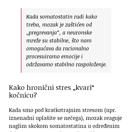
Kada somatostatin radi kako
treba, mozak je zaštićen od
„pregrevanja“, a neuronske
mreže su stabilne, što nam
omogućava da racionalno
procesuiramo emocije i
održavamo stabilno raspoloženje.
Kako hronični stres „kvari“
kočnicu?
Kada smo pod kratkotrajnim stresom (npr.
iznenadni uplašite se nečega), mozak reaguje
naglim skokom somatostatina u određenim