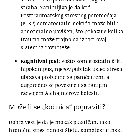
straha. Zanimljivo je da kod
Posttraumatskog stresnog poremećaja
(PTSP) somatostatin nekada može biti i
abnormalno povišen, što pokazuje koliko
trauma može trajno da izbaci ovaj
sistem iz ravnoteže.
Kognitivni pad:
Pošto somatostatin štiti
hipokampus, njegov gubitak usled stresa
ubrzava probleme sa pamćenjem, a
dugoročno se povezuje i sa ranijim
razvojem Alchajmerove bolesti.
Može li se „kočnica“ popraviti?
Dobra vest je da je mozak plastičan. Iako
hronični stres nanosi štetu, somatostatinski