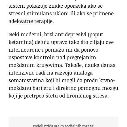
sistem pokazuje znake oporavka ako se
stresni stimulans ukloni ili ako se primene
adekvatne terapije.
Neki moderni, brzi antidepresivi (poput
ketamina) deluju upravo tako što ciljaju ove
interneurone i pomažu im da ponovo
uspostave kontrolu nad pregrejanim
moždanim krugovima. Takođe, nauka danas
intenzivno radi na razvoju analoga
somatostatina koji bi mogli da prođu krvno-
moždanu barijeru i direktno pomognu mozgu
koji je pretrpeo štetu od hroničnog stresa.
Podeli priču preko socijalnih mreža!