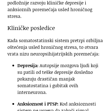
podložnije razvoju kliničke depresije i
anksioznih poremećaja usled hroničnog
stresa.
Kliničke posledice
Kada somatostatinski sistem pretrpi ozbiljna
oštećenja usled hroničnog stresa, to otvara
vrata nizu neuropsihijatrijskih poremećaja:
Depresija:
Autopsije mozgova ljudi koji
su patili od teške depresije dosledno
pokazuju drastičan manjak
somatostatina i gubitak ovih
interneurona.
Anksioznost i PTSP:
Kod anksioznosti
sistem ne uspeva da zakoči signal