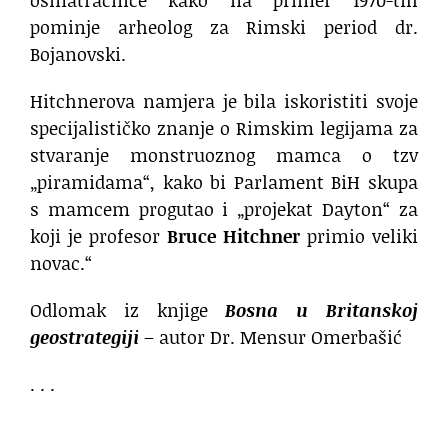
osmatračnice kako na primer 1970-tih
pominje arheolog za Rimski period dr.
Bojanovski.
Hitchnerova namjera je bila iskoristiti svoje
specijalističko znanje o Rimskim legijama za
stvaranje monstruoznog mamca o tzv
„piramidama“, kako bi Parlament BiH skupa
s mamcem progutao i „projekat Dayton“ za
koji je profesor
Bruce Hitchner
primio veliki
novac.“
Odlomak iz knjige
Bosna u Britanskoj
geostrategiji
– autor Dr. Mensur Omerbašić
. . .