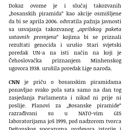
Dokaz ovome je i slučaj takozvanih
„bosanskih piramida“ kao akcije osmišljene
da bi se aprila 2006. odvratila pažnja javnosti
sa usvajanja takozvanog „
aprilskog paketa
ustavnih promjena
“ kojima bi se priznali
rezultati genocida i urušio Stari svjetski
poredak UN-a na isti način na koji je
Čehoslovačka priznanjem Minhenskog
ugovora 1938. urušila poredak Lige naroda.
CNN
je priču o bosanskim piramidama
ponavljao svako pola sata samo na dan tog
zasjedanja Parlamenta i nikad ni prije ni
poslije. Planovi za „Bosanske piramide“
razrađivani su u NATO-vim GIS
laboratorijama još 1999, pod nadzorom tvorca
Dejtonskog sporazuma profesora istorije i