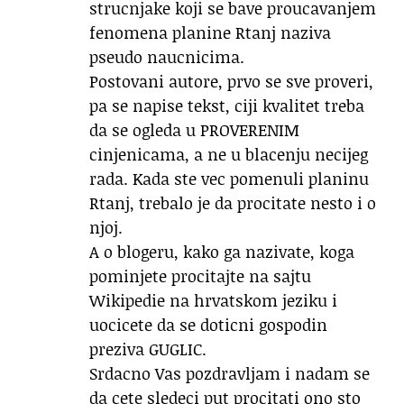
strucnjake koji se bave proucavanjem
fenomena planine Rtanj naziva
pseudo naucnicima.
Postovani autore, prvo se sve proveri,
pa se napise tekst, ciji kvalitet treba
da se ogleda u PROVERENIM
cinjenicama, a ne u blacenju necijeg
rada. Kada ste vec pomenuli planinu
Rtanj, trebalo je da procitate nesto i o
njoj.
A o blogeru, kako ga nazivate, koga
pominjete procitajte na sajtu
Wikipedie na hrvatskom jeziku i
uocicete da se doticni gospodin
preziva GUGLIC.
Srdacno Vas pozdravljam i nadam se
da cete sledeci put procitati ono sto