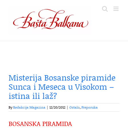
Skip
to
content
Misterija Bosanske piramide
Sunca i Meseca u Visokom –
istina ili laž?
By
Redakcija Magazina
|
12/20/2012
|
Ostalo
,
Preporuka
BOSANSKA PIRAMIDA