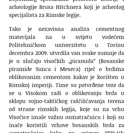
arheologije Brusa Hitchnera koji je arheolog
specijalista za Rimske legije.
Tako je nezavisna analiza cementnog
materijala na u svijetu vodećem
Politehničkom univerzitetu u Torinu
decembra 2009. utvrdila van svake sumnje da
je u slučaju visočkih „piramida“ (Bosanske
piramide Sunca i Meseca) riječ o brdima
oblikovanim cementom kakav je korišten u
Rimskoj imperiji. Time su potvrđene teze da
se u Visokom radi o oblikovanju brda u
sklopu vojno-taktičkog raščišćavanja terena
od strane rimskih legija, koje su na vrhu
Visočice imale važnu osmatračnicu i koji su
inače koristili vrhove bosanskih brda za