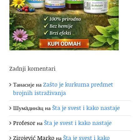
Zadnji komentari
Танасије
на
Zašto je kurkuma predmet
brojnih istraživanja
Шумaдинaц
на
Šta je svest i kako nastaje
Profesor
на
Šta je svest i kako nastaje
Zirojević Marko
на
Šta je svest i kako