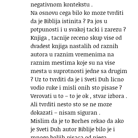
negativnom kontekstu .
Na osnovu cega bilo ko moze tvrditi
da je Biblija istinita ? Pa jos u
potpunosti i u svakoj tacki i zarezu ?
Knjiga , tacnije receno skup vise od
dvadest knjiga nastalih od raznih
autora u raznim vremenima na
raznim mestima koje su na vise
mesta u suprotnosti jedne sa drugim
? Uz to tvrditi da je i Sveti Duh licno
vodio ruke i misli onih sto pisase ?
Verovati u to – to je ok , stvar izbora .
Ali tvrditi nesto sto se ne moze
dokazati – nisam siguran .
Mislim da je to Borhes rekao da ako
je Sveti Duh autor Biblije bilo je i
mnogo boljih pisaca od njega .