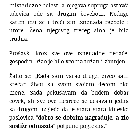
misteriozne bolesti a njegova supruga ostavši
udovica ode sa drugim čovekom. Nedugo
zatim mu se i treći sin iznenada razbole i
umre. Žena njegovog trećeg sina je bila
trudna.
Prošavši kroz sve ove iznenadne nedaće,
gospodin Džao je bilo veoma tužan i zbunjen.
Žalio se: „Kada sam varao druge, živeo sam
srećan život sa svom svojom decom oko
mene. Sada pokušavam da budem dobar
čovek, ali sve ove nesreće se dešavaju jedna
za drugom. Izgleda da je stara stara kineska
poslovica “
dobro se dobrim nagrađuje, a zlo
sustiže odmazda
“ potpuno pogrešna.“