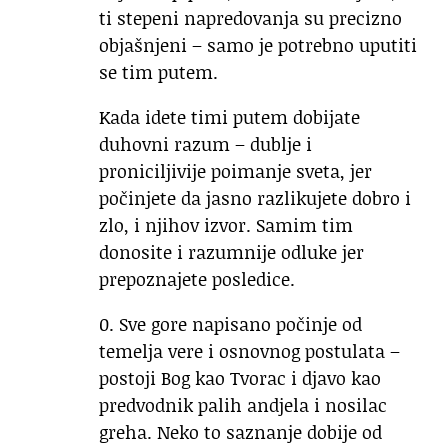
ti stepeni napredovanja su precizno
objašnjeni – samo je potrebno uputiti
se tim putem.
Kada idete timi putem dobijate
duhovni razum – dublje i
proniciljivije poimanje sveta, jer
počinjete da jasno razlikujete dobro i
zlo, i njihov izvor. Samim tim
donosite i razumnije odluke jer
prepoznajete posledice.
0. Sve gore napisano počinje od
temelja vere i osnovnog postulata –
postoji Bog kao Tvorac i djavo kao
predvodnik palih andjela i nosilac
greha. Neko to saznanje dobije od