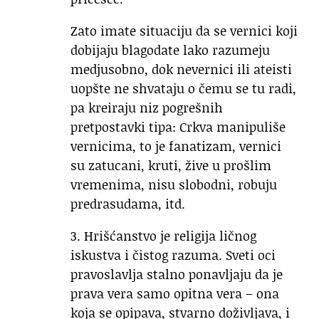
Zato imate situaciju da se vernici koji
dobijaju blagodate lako razumeju
medjusobno, dok nevernici ili ateisti
uopšte ne shvataju o čemu se tu radi,
pa kreiraju niz pogrešnih
pretpostavki tipa: Crkva manipuliše
vernicima, to je fanatizam, vernici
su zatucani, kruti, žive u prošlim
vremenima, nisu slobodni, robuju
predrasudama, itd.
3. Hrišćanstvo je religija ličnog
iskustva i čistog razuma. Sveti oci
pravoslavlja stalno ponavljaju da je
prava vera samo opitna vera – ona
koja se opipava, stvarno doživljava, i