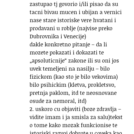
zastupao tj govorio i/ili pisao da su
tacni bivau mucen i ubijan a vernici
nase stare istoriske vere hvatani i
prodavani u roblje (najvise preko
Dubrovnika i Venecije)
dakle konkretno pitanje – da li
mozete pokazati i dokazati te
„apsoluticnije“ zakone ili su oni jos
uvek temeljeni na nasilju – bilo
fizickom (kao sto je bilo vekovima)
bilo psihickim (kletva, prokletsvo,
pretnja paklom, itd te neosnovane
osude za nemoral, itd)
2. uskoro cu objaviti (boze zdravlja –
vidite imam i ja smisla za salu)tekst
o tome kako mozak funkcionise te
istoriski razvoj dobrote u coveka kao