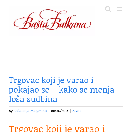
Skip
to
content
Trgovac koji je varao i
pokajao se – kako se menja
loša sudbina
By
Redakcija Magazina
|
06/20/2013
|
Život
Trgovac koji je varao i