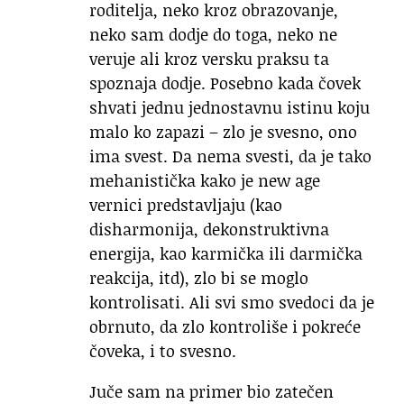
roditelja, neko kroz obrazovanje,
neko sam dodje do toga, neko ne
veruje ali kroz versku praksu ta
spoznaja dodje. Posebno kada čovek
shvati jednu jednostavnu istinu koju
malo ko zapazi – zlo je svesno, ono
ima svest. Da nema svesti, da je tako
mehanistička kako je new age
vernici predstavljaju (kao
disharmonija, dekonstruktivna
energija, kao karmička ili darmička
reakcija, itd), zlo bi se moglo
kontrolisati. Ali svi smo svedoci da je
obrnuto, da zlo kontroliše i pokreće
čoveka, i to svesno.
Juče sam na primer bio zatečen