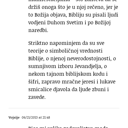
držiš onoga što je u njoj rečeno, jer je
to Božija objava, Bibliju su pisali ljudi
vodjeni Duhom Svetim i po Božijoj
naredbi.
Striktno napominjem da su sve
teorije o simboličnoj vrednosti
Biblije, o njenoj neverodostojnosti, o
sumnjivom izboru Jevandjelja, o
nekom tajnom biblijskom kodu i
šifri, zapravo mračne jeresi i lukave
smicalice djavola da ljude zbuni i
zavede.
Vojsije
06/21/2013 at 21:48