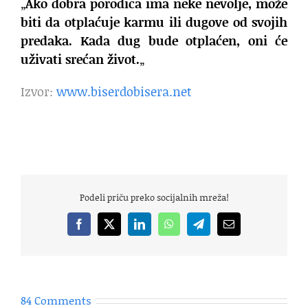
„
Ako dobra porodica ima neke nevolje, može
biti da otplaćuje karmu ili dugove od svojih
predaka. Kada dug bude otplaćen, oni će
uživati srećan život.
„
Izvor:
www.biserdobisera.net
Podeli priču preko socijalnih mreža!
Facebook
X
LinkedIn
WhatsApp
Telegram
Email
84 Comments