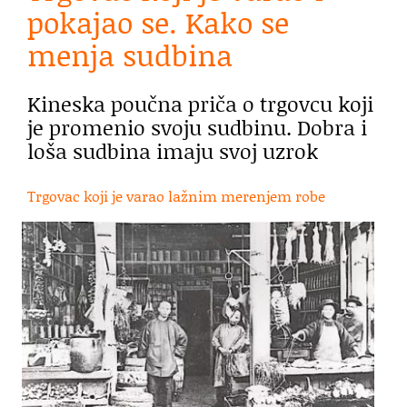
pokajao se. Kako se
menja sudbina
Kineska poučna priča o trgovcu koji
je promenio svoju sudbinu. Dobra i
loša sudbina imaju svoj uzrok
Trgovac koji je varao lažnim merenjem robe