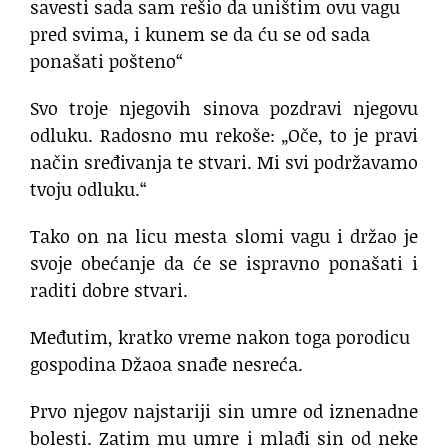
savesti sada sam rešio da uništim ovu vagu
pred svima, i kunem se da ću se od sada
ponašati pošteno“
Svo troje njegovih sinova pozdravi njegovu
odluku. Radosno mu rekoše: „Oče, to je pravi
način sređivanja te stvari. Mi svi podržavamo
tvoju odluku.“
Tako on na licu mesta slomi vagu i držao je
svoje obećanje da će se ispravno ponašati i
raditi dobre stvari.
Međutim, kratko vreme nakon toga porodicu
gospodina Džaoa snađe nesreća.
Prvo njegov najstariji sin umre od iznenadne
bolesti. Zatim mu umre i mlađi sin od neke