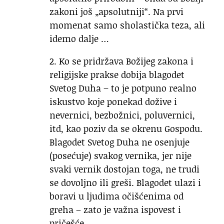
zakoni još „apsolutniji“. Na prvi
momenat samo sholastička teza, ali
idemo dalje …
2. Ko se pridržava Božijeg zakona i
religijske prakse dobija blagodet
Svetog Duha – to je potpuno realno
iskustvo koje ponekad dožive i
nevernici, bezbožnici, poluvernici,
itd, kao poziv da se okrenu Gospodu.
Blagodet Svetog Duha ne osenjuje
(posećuje) svakog vernika, jer nije
svaki vernik dostojan toga, ne trudi
se dovoljno ili greši. Blagodet ulazi i
boravi u ljudima očišćenima od
greha – zato je važna ispovest i
pričešće.