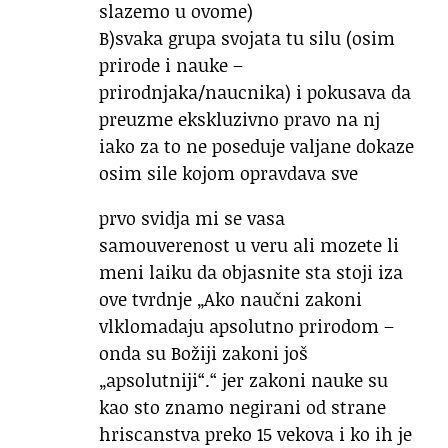
slazemo u ovome)
B)svaka grupa svojata tu silu (osim
prirode i nauke –
prirodnjaka/naucnika) i pokusava da
preuzme ekskluzivno pravo na nj
iako za to ne poseduje valjane dokaze
osim sile kojom opravdava sve
prvo svidja mi se vasa
samouverenost u veru ali mozete li
meni laiku da objasnite sta stoji iza
ove tvrdnje „Ako naučni zakoni
vlklomadaju apsolutno prirodom –
onda su Božiji zakoni još
„apsolutniji“.“ jer zakoni nauke su
kao sto znamo negirani od strane
hriscanstva preko 15 vekova i ko ih je