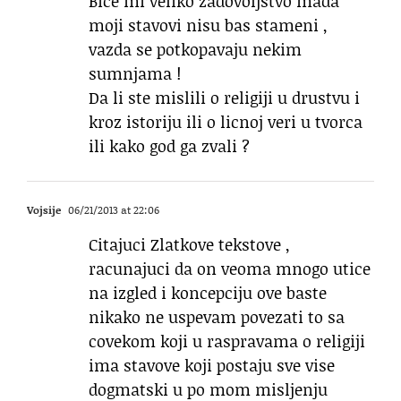
Bice mi veliko zadovoljstvo mada
moji stavovi nisu bas stameni ,
vazda se potkopavaju nekim
sumnjama !
Da li ste mislili o religiji u drustvu i
kroz istoriju ili o licnoj veri u tvorca
ili kako god ga zvali ?
Vojsije
06/21/2013 at 22:06
Citajuci Zlatkove tekstove ,
racunajuci da on veoma mnogo utice
na izgled i koncepciju ove baste
nikako ne uspevam povezati to sa
covekom koji u raspravama o religiji
ima stavove koji postaju sve vise
dogmatski u po mom misljenju