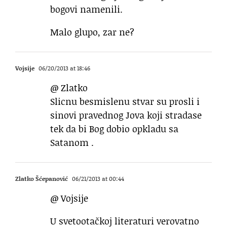
bogovi namenili.
Malo glupo, zar ne?
Vojsije
06/20/2013 at 18:46
@ Zlatko
Slicnu besmislenu stvar su prosli i
sinovi pravednog Jova koji stradase
tek da bi Bog dobio opkladu sa
Satanom .
Zlatko Šćepanović
06/21/2013 at 00:44
@ Vojsije
U svetootačkoj literaturi verovatno