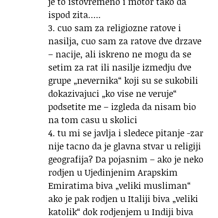
je to istovremeno i motor tako da
ispod zita…..
3. cuo sam za religiozne ratove i
nasilja, cuo sam za ratove dve drzave
– nacije, ali iskreno ne mogu da se
setim za rat ili nasilje izmedju dve
grupe „nevernika“ koji su se sukobili
dokazivajuci „ko vise ne veruje“
podsetite me – izgleda da nisam bio
na tom casu u skolici
4. tu mi se javlja i sledece pitanje -zar
nije tacno da je glavna stvar u religiji
geografija? Da pojasnim – ako je neko
rodjen u Ujedinjenim Arapskim
Emiratima biva „veliki musliman“
ako je pak rodjen u Italiji biva „veliki
katolik“ dok rodjenjem u Indiji biva