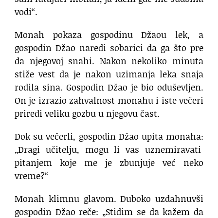
vodi“.
Monah pokaza gospodinu Džaou lek, a
gospodin Džao naredi sobarici da ga što pre
da njegovoj snahi. Nakon nekoliko minuta
stiže vest da je nakon uzimanja leka snaja
rodila sina. Gospodin Džao je bio oduševljen.
On je izrazio zahvalnost monahu i iste večeri
priredi veliku gozbu u njegovu čast.
Dok su večerli, gospodin Džao upita monaha:
„Dragi učitelju, mogu li vas uznemiravati
pitanjem koje me je zbunjuje već neko
vreme?“
Monah klimnu glavom. Duboko uzdahnuvši
gospodin Džao reče: „Stidim se da kažem da