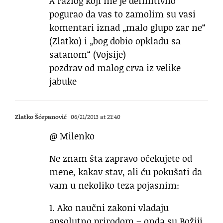
A razlog koji me je definitivno
pogurao da vas to zamolim su vasi
komentari iznad „malo glupo zar ne“
(Zlatko) i „bog dobio opkladu sa
satanom“ (Vojsije)
pozdrav od malog crva iz velike
jabuke
Zlatko Šćepanović
06/21/2013 at 21:40
@ Milenko
Ne znam šta zapravo očekujete od
mene, kakav stav, ali ću pokušati da
vam u nekoliko teza pojasnim:
1. Ako naučni zakoni vladaju
apsolutno prirodom – onda su Božiji