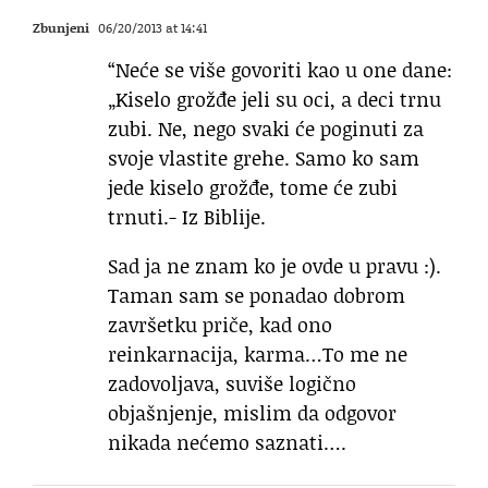
Zbunjeni
06/20/2013 at 14:41
“Neće se više govoriti kao u one dane:
„Kiselo grožđe jeli su oci, a deci trnu
zubi. Ne, nego svaki će poginuti za
svoje vlastite grehe. Samo ko sam
jede kiselo grožđe, tome će zubi
trnuti.- Iz Biblije.
Sad ja ne znam ko je ovde u pravu :).
Taman sam se ponadao dobrom
završetku priče, kad ono
reinkarnacija, karma…To me ne
zadovoljava, suviše logično
objašnjenje, mislim da odgovor
nikada nećemo saznati….