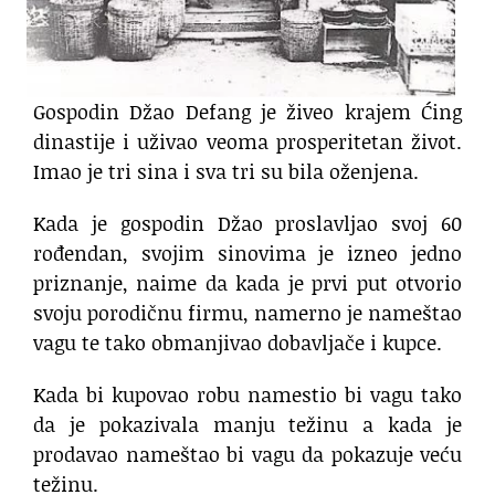
Gospodin Džao Defang je živeo krajem Ćing
dinastije i uživao veoma prosperitetan život.
Imao je tri sina i sva tri su bila oženjena.
Kada je gospodin Džao proslavljao svoj 60
rođendan, svojim sinovima je izneo jedno
priznanje, naime da kada je prvi put otvorio
svoju porodičnu firmu, namerno je nameštao
vagu te tako obmanjivao dobavljače i kupce.
Kada bi kupovao robu namestio bi vagu tako
da je pokazivala manju težinu a kada je
prodavao nameštao bi vagu da pokazuje veću
težinu.