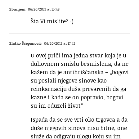
Zbunjeni
06/20/2013 at 15:48
Šta Vi mislite? :)
Zlatko Šćepanović
06/20/2013 at 17:43
U ovoj priči ima jedna stvar koja je u
duhovnom smislu besmislena, da ne
kažem da je antihrišćanska – „bogovi
su poslali njegove sinove kao
reinkarnaciju duša prevarenih da ga
kazne i kada se on popravio, bogovi
su im oduzeli život“
Ispada da se sve vrti oko trgovca a da
duše njegovih sinova nisu bitne, one
služe da odigraju ulogu koju su im