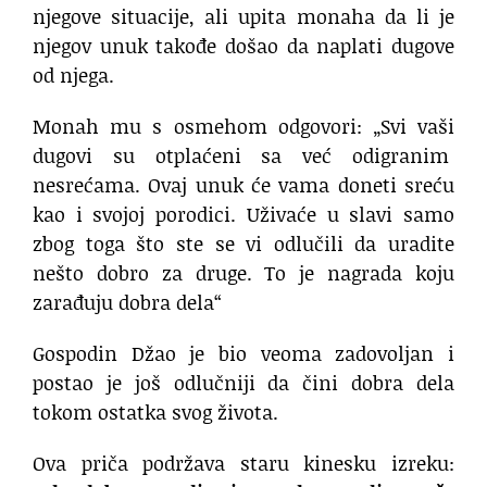
njegove situacije, ali upita monaha da li je
njegov unuk takođe došao da naplati dugove
od njega.
Monah mu s osmehom odgovori: „Svi vaši
dugovi su otplaćeni sa već odigranim
nesrećama. Ovaj unuk će vama doneti sreću
kao i svojoj porodici. Uživaće u slavi samo
zbog toga što ste se vi odlučili da uradite
nešto dobro za druge. To je nagrada koju
zarađuju dobra dela“
Gospodin Džao je bio veoma zadovoljan i
postao je još odlučniji da čini dobra dela
tokom ostatka svog života.
Ova priča podržava staru kinesku izreku: