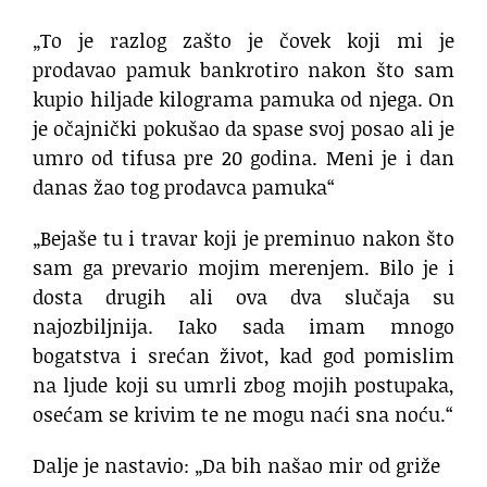
„To je razlog zašto je čovek koji mi je
prodavao pamuk bankrotiro nakon što sam
kupio hiljade kilograma pamuka od njega. On
je očajnički pokušao da spase svoj posao ali je
umro od tifusa pre 20 godina. Meni je i dan
danas žao tog prodavca pamuka“
„Bejaše tu i travar koji je preminuo nakon što
sam ga prevario mojim merenjem. Bilo je i
dosta drugih ali ova dva slučaja su
najozbiljnija. Iako sada imam mnogo
bogatstva i srećan život, kad god pomislim
na ljude koji su umrli zbog mojih postupaka,
osećam se krivim te ne mogu naći sna noću.“
Dalje je nastavio: „Da bih našao mir od griže