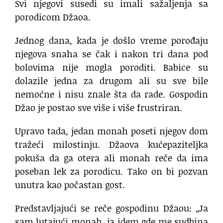
Svi njegovi susedi su imali sažaljenja sa
porodicom Džaoa.
Jednog dana, kada je došlo vreme porođaju
njegova snaha se čak i nakon tri dana pod
bolovima nije mogla poroditi. Babice su
dolazile jedna za drugom ali su sve bile
nemoćne i nisu znale šta da rade. Gospodin
Džao je postao sve više i više frustriran.
Upravo tada, jedan monah poseti njegov dom
tražeći milostinju. Džaova kućepaziteljka
pokuša da ga otera ali monah reče da ima
poseban lek za porodicu. Tako on bi pozvan
unutra kao počastan gost.
Predstavljajući se reče gospodinu Džaou: „Ja
sam lutajući monah, ja idem gde me sudbina