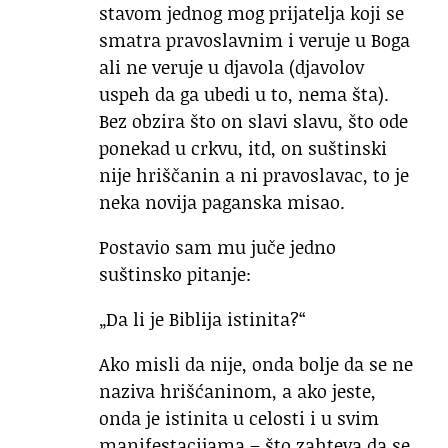
stavom jednog mog prijatelja koji se
smatra pravoslavnim i veruje u Boga
ali ne veruje u djavola (djavolov
uspeh da ga ubedi u to, nema šta).
Bez obzira što on slavi slavu, što ode
ponekad u crkvu, itd, on suštinski
nije hriščanin a ni pravoslavac, to je
neka novija paganska misao.
Postavio sam mu juče jedno
suštinsko pitanje:
„Da li je Biblija istinita?“
Ako misli da nije, onda bolje da se ne
naziva hrišćaninom, a ako jeste,
onda je istinita u celosti i u svim
manifestacijama – što zahteva da se