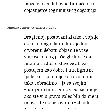
možete naći duhovno tumačenje i
objašnjenje tog biblijskog dogadjaja.
Milenko Grubor
06/21/2013 at 20:51
Dragi moji postovani Zlatko i Vojsije
da li bi mogli da mi kroz jednu
otvorenu debatu objasnite vase
stavove o religiji. Ocigledno je da
imamo razlicite stavove ali vas
postujem kao dobre i inteligentne
ljude pa rekoh hajde da ovu temu
tako i obradimo – ja sa svojim
znanjem i umecem a vi sa vasim jer
ako ste vi u pravu voleo bih da me u
to uverite da ne zivim u zabludi.