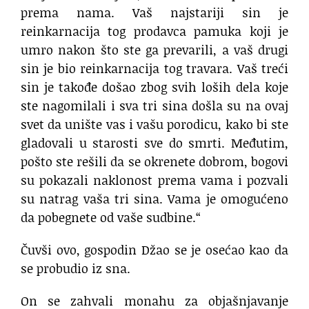
prema nama. Vaš najstariji sin je
reinkarnacija tog prodavca pamuka koji je
umro nakon što ste ga prevarili, a vaš drugi
sin je bio reinkarnacija tog travara. Vaš treći
sin je takođe došao zbog svih loših dela koje
ste nagomilali i sva tri sina došla su na ovaj
svet da unište vas i vašu porodicu, kako bi ste
gladovali u starosti sve do smrti. Međutim,
pošto ste rešili da se okrenete dobrom, bogovi
su pokazali naklonost prema vama i pozvali
su natrag vaša tri sina. Vama je omogućeno
da pobegnete od vaše sudbine.“
Čuvši ovo, gospodin Džao se je osećao kao da
se probudio iz sna.
On se zahvali monahu za objašnjavanje