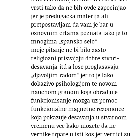
vrsti tako da ne bih ovde zapocinjao
jer je predugacka materija ali
pretpostavljam da vam je bar u
osnovnim crtama poznata iako je to
mnogima „spansko selo“
moje pitanje ne bi bilo zasto
religiozni prisvajaju dobre stvari-
desavanja-itd a lose proglasavaju
„djavoljim radom“ jer to je lako
dokazivo psihologijom te novom
naucnom granom koja obradjuje
funkcionisanje mozga uz pomoc
funkcionalne magnetne rezonance
koja pokazuje desavanja u stvarnom
vremenu vec kako mozete da ne
vernike trpate u isti kos jer vernici su