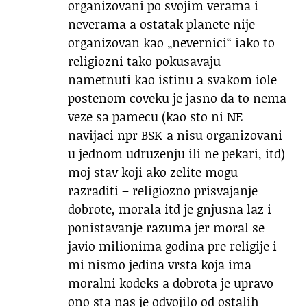
organizovani po svojim verama i
neverama a ostatak planete nije
organizovan kao „nevernici“ iako to
religiozni tako pokusavaju
nametnuti kao istinu a svakom iole
postenom coveku je jasno da to nema
veze sa pamecu (kao sto ni NE
navijaci npr BSK-a nisu organizovani
u jednom udruzenju ili ne pekari, itd)
moj stav koji ako zelite mogu
razraditi – religiozno prisvajanje
dobrote, morala itd je gnjusna laz i
ponistavanje razuma jer moral se
javio milionima godina pre religije i
mi nismo jedina vrsta koja ima
moralni kodeks a dobrota je upravo
ono sta nas je odvojilo od ostalih