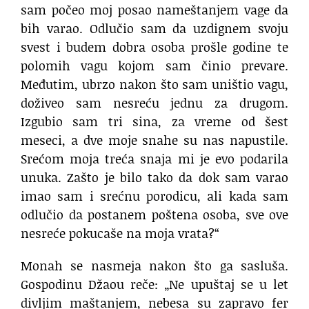
sam počeo moj posao nameštanjem vage da
bih varao. Odlučio sam da uzdignem svoju
svest i budem dobra osoba prošle godine te
polomih vagu kojom sam činio prevare.
Međutim, ubrzo nakon što sam uništio vagu,
doživeo sam nesreću jednu za drugom.
Izgubio sam tri sina, za vreme od šest
meseci, a dve moje snahe su nas napustile.
Srećom moja treća snaja mi je evo podarila
unuka. Zašto je bilo tako da dok sam varao
imao sam i srećnu porodicu, ali kada sam
odlučio da postanem poštena osoba, sve ove
nesreće pokucaše na moja vrata?“
Monah se nasmeja nakon što ga sasluša.
Gospodinu Džaou reče: „Ne upuštaj se u let
divljim maštanjem, nebesa su zapravo fer