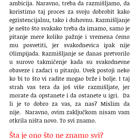
ambicija. Naravno, treba da razmišljamo, da
koristimo taj proces za svoju dobrobit kako
egzistencijalnu, tako i duhovnu. Razmišljanje
je nešto što svakako treba da imamo, samo je
pitanje mere koliko pažnje i vremena ćemo
mu posvetiti, jer svakodnevica ipak nije
Olimpijada. Razmišljanje se danas pretvorilo
u surovo takmičenje kada su svakodnevne
obaveze i zadaci u pitanju. Uvek postoji neko
ko bi to što vi radite mogao brže i bolje. I taj
strah vas tera da još više razmišljate, jer
morate da opstanete i da ostanete u igri. Da
li je to dobro za vas, za nas? Mislim da
nije.
Naravno, ovim zaključkom nisam vam
otkrila ništa novo. To svi znamo.
Šta je ono što ne znamo svi?