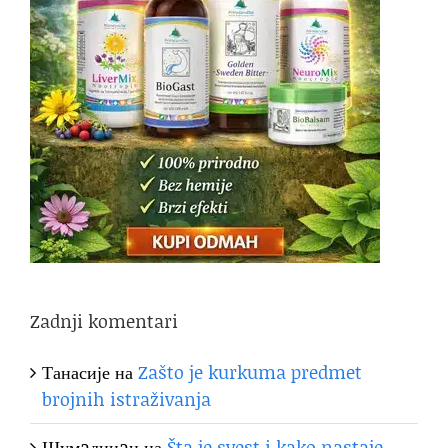
Zadnji komentari
Танасије
на
Zašto je kurkuma predmet
brojnih istraživanja
Шумaдинaц
на
Šta je svest i kako nastaje