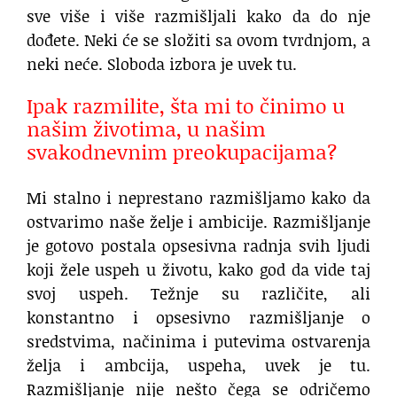
sve više i više razmišljali kako da do nje
dođete. Neki će se složiti sa ovom tvrdnjom, a
neki neće. Sloboda izbora je uvek tu.
Ipak razmilite, šta mi to činimo u
našim životima, u našim
svakodnevnim preokupacijama?
Mi stalno i neprestano razmišljamo kako da
ostvarimo naše želje i ambicije. Razmišljanje
je gotovo postala opsesivna radnja svih ljudi
koji žele uspeh u životu, kako god da vide taj
svoj uspeh. Težnje su različite, ali
konstantno i opsesivno razmišljanje o
sredstvima, načinima i putevima ostvarenja
želja i ambcija, uspeha, uvek je tu.
Razmišljanje nije nešto čega se odričemo