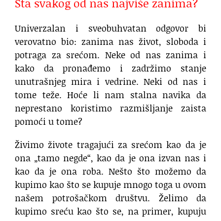
Šta svakog od nas najviše zanima?
Univerzalan i sveobuhvatan odgovor bi
verovatno bio: zanima nas život, sloboda i
potraga za srećom. Neke od nas zanima i
kako da pronađemo i zadržimo stanje
unutrašnjeg mira i vedrine. Neki od nas i
tome teže. Hoće li nam stalna navika da
neprestano koristimo razmišljanje zaista
pomoći u tome?
Živimo živote tragajući za srećom kao da je
ona „tamo negde“, kao da je ona izvan nas i
kao da je ona roba. Nešto što možemo da
kupimo kao što se kupuje mnogo toga u ovom
našem potrošačkom društvu. Želimo da
kupimo sreću kao što se, na primer, kupuju