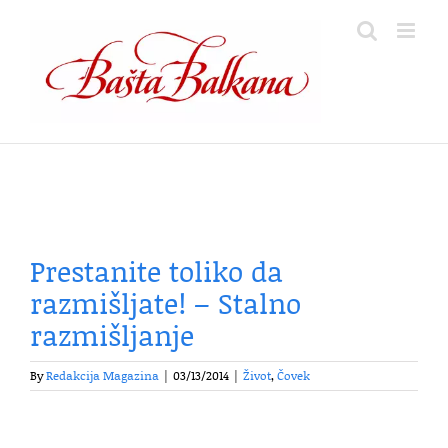
Skip
to
content
Prestanite toliko da
razmišljate! – Stalno
razmišljanje
By
Redakcija Magazina
|
03/13/2014
|
Život
,
Čovek