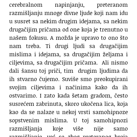
cerebralnom napinjanju, preteranom
razmišljanju mnoge divne ljude koji nam idu
u susret sa nekim drugim idejama, sa nekim
drugačijim pričama od one koja je trenutno u
našem fokusu. A možda je upravo to ono što
nam treba. Ti drugi ljudi sa drugačijim
mislima i idejama, sa drugačijim željama i
ciljevima, sa drugačijim pričama. Ali nismo
dali šansu toj priči, tim drugim ljudima da
ih stvarno čujemo. Suviše smo preokupirani
svojim ciljevima i načinima kako da ih
ostvarimo. I zato kada šetam gradom, često
susrećem zabrinuta, skoro ukočena lica, koja
kao da se nalaze u nekoj vrsti samohipnoze
sopstvenim mislima. U toj samohipnozi
razmišljanja koje više nije samo
razmišljanje, već se zbog preteranog broja