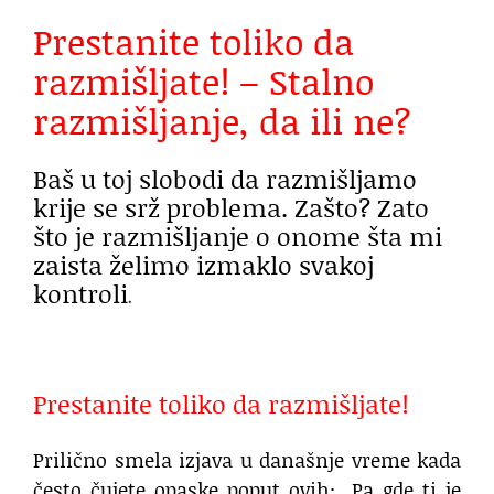
Prestanite toliko da
razmišljate! – Stalno
razmišljanje, da ili ne?
Baš u toj slobodi da razmišljamo
krije se srž problema. Zašto? Zato
što je razmišljanje o onome šta mi
zaista želimo izmaklo svakoj
kontroli
.
Prestanite toliko da razmišljate!
Prilično smela izjava u današnje vreme kada
često čujete opaske poput ovih: „Pa gde ti je