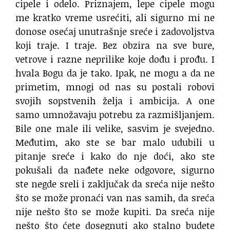
cipele i odelo. Priznajem, lepe cipele mogu
me kratko vreme usrećiti, ali sigurno mi ne
donose osećaj unutrašnje sreće i zadovoljstva
koji traje. I traje. Bez obzira na sve bure,
vetrove i razne neprilike koje dođu i prođu. I
hvala Bogu da je tako. Ipak, ne mogu a da ne
primetim, mnogi od nas su postali robovi
svojih sopstvenih želja i ambicija. A one
samo umnožavaju potrebu za razmišljanjem.
Bile one male ili velike, sasvim je svejedno.
Međutim, ako ste se bar malo udubili u
pitanje sreće i kako do nje doći, ako ste
pokušali da nađete neke odgovore, sigurno
ste negde sreli i zaključak da sreća nije nešto
što se može pronaći van nas samih, da sreća
nije nešto što se može kupiti. Da sreća nije
nešto što ćete dosegnuti ako stalno budete