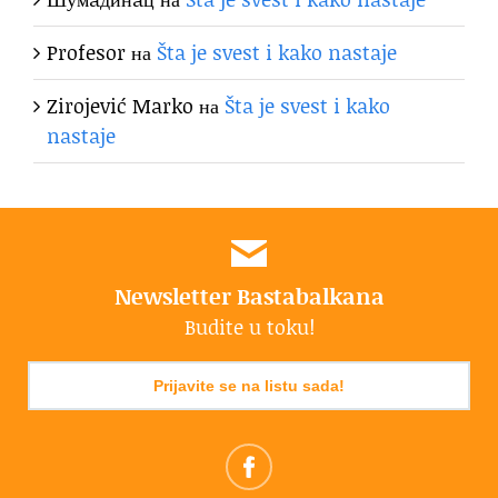
Profesor
на
Šta je svest i kako nastaje
Zirojević Marko
на
Šta je svest i kako
nastaje
Newsletter Bastabalkana
Budite u toku!
Prijavite se na listu sada!