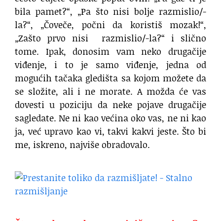
bila pamet?“, „Pa što nisi bolje razmislio/-
la?“, „Čoveče, počni da koristiš mozak!“,
„Zašto prvo nisi razmislio/-la?“ i slično
tome. Ipak, donosim vam neko drugačije
viđenje, i to je samo viđenje, jedna od
mogućih tačaka gledišta sa kojom možete da
se složite, ali i ne morate. A možda će vas
dovesti u poziciju da neke pojave drugačije
sagledate. Ne ni kao većina oko vas, ne ni kao
ja, već upravo kao vi, takvi kakvi jeste. Što bi
me, iskreno, najviše obradovalo.