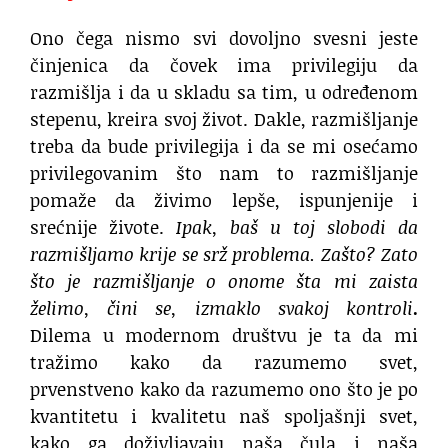
Ono čega nismo svi dovoljno svesni jeste
činjenica da čovek ima privilegiju da
razmišlja i da u skladu sa tim, u određenom
stepenu, kreira svoj život. Dakle, razmišljanje
treba da bude privilegija i da se mi osećamo
privilegovanim što nam to razmišljanje
pomaže da živimo lepše, ispunjenije i
srećnije živote.
Ipak,
baš u toj slobodi da
razmišljamo krije se srž problema. Zašto? Zato
što je razmišljanje o onome šta mi zaista
želimo, čini se, izmaklo svakoj kontroli
.
Dilema u modernom društvu je ta da mi
tražimo kako da razumemo svet,
prvenstveno kako da razumemo ono što je po
kvantitetu i kvalitetu naš spoljašnji svet,
kako ga doživljavaju naša čula i naša