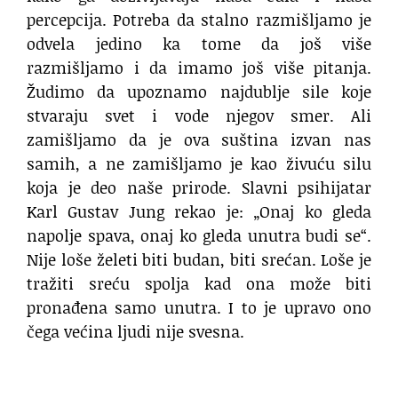
percepcija. Potreba da stalno razmišljamo je
odvela jedino ka tome da još više
razmišljamo i da imamo još više pitanja.
Žudimo da upoznamo najdublje sile koje
stvaraju svet i vode njegov smer. Ali
zamišljamo da je ova suština izvan nas
samih, a ne zamišljamo je kao živuću silu
koja je deo naše prirode. Slavni psihijatar
Karl Gustav Jung rekao je: „Onaj ko gleda
napolje spava, onaj ko gleda unutra budi se“.
Nije loše želeti biti budan, biti srećan. Loše je
tražiti sreću spolja kad ona može biti
pronađena samo unutra. I to je upravo ono
čega većina ljudi nije svesna.