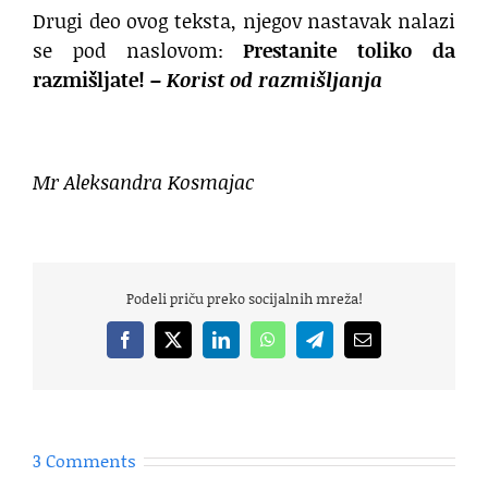
Drugi deo ovog teksta, njegov nastavak nalazi
se pod naslovom:
Prestanite toliko da
razmišljate! –
Korist od razmišljanja
Mr Aleksandra Kosmajac
Podeli priču preko socijalnih mreža!
Facebook
X
LinkedIn
WhatsApp
Telegram
Email
3 Comments