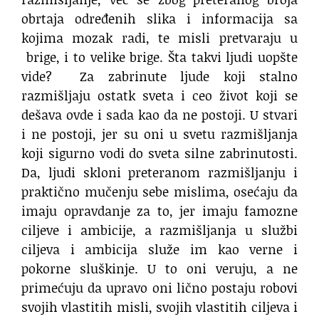
obrtaja određenih slika i informacija sa
kojima mozak radi, te misli pretvaraju u
brige, i to velike brige. Šta takvi ljudi uopšte
vide? Za zabrinute ljude koji stalno
razmišljaju ostatk sveta i ceo život koji se
dešava ovde i sada kao da ne postoji. U stvari
i ne postoji, jer su oni u svetu razmišljanja
koji sigurno vodi do sveta silne zabrinutosti.
Da, ljudi skloni preteranom razmišljanju i
praktično mučenju sebe mislima, osećaju da
imaju opravdanje za to, jer imaju famozne
ciljeve i ambicije, a razmišljanja u službi
ciljeva i ambicija služe im kao verne i
pokorne sluškinje. U to oni veruju, a ne
primećuju da upravo oni lično postaju robovi
svojih vlastitih misli, svojih vlastitih ciljeva i