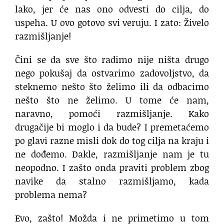
lako, jer će nas ono odvesti do cilja, do
uspeha. U ovo gotovo svi veruju. I zato: Živelo
razmišljanje!
Čini se da sve što radimo nije ništa drugo
nego pokušaj da ostvarimo zadovoljstvo, da
steknemo nešto što želimo ili da odbacimo
nešto što ne želimo. U tome će nam,
naravno, pomoći razmišljanje. Kako
drugačije bi moglo i da bude? I premetaćemo
po glavi razne misli dok do tog cilja na kraju i
ne dođemo. Dakle, razmišljanje nam je tu
neopodno. I zašto onda praviti problem zbog
navike da stalno razmišljamo, kada
problema nema?
Evo, zašto! Možda i ne primetimo u tom