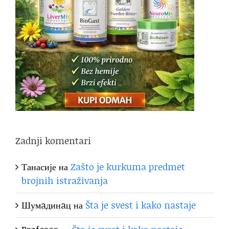
Zadnji komentari
Танасије
на
Zašto je kurkuma predmet
brojnih istraživanja
Шумaдинaц
на
Šta je svest i kako nastaje