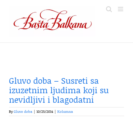
Skip
to
content
Gluvo doba – Susreti sa
izuzetnim ljudima koji su
nevidljivi i blagodatni
By
Gluvo doba
|
10/25/2014
|
Kolumna