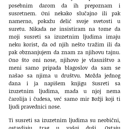
posebnim darom da ih prepoznam i
susretnem. Oni nekako slučajno ili pak
namerno, pokažu delić svoje svetosti u
suretu. Nikada ne insistiram na tome da
moji susreti sa izuzetnim ljudima imaju
neku korist, da od njih nešto tražim ili da
pak obznanjujem da znam za njihovu tajnu.
Ono što oni nose, njihovo je vlasništvo a
meni samo pripada blagoslov da sam se
našao sa njima u društvu. Možda jednog
dana i ja napišem knjigu Susreti sa
izuzetnim ljudima, mada u njoj nema
čarolija i čudesa, već samo mir Božji koji ti
ljudi pravednici nose.
Ti susreti sa izuzetnim ljudima su neobični,
ostavljaju trag u vašoj duši. Ostaju