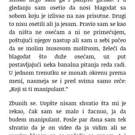
gledanju sam osetio da nosi blagodat sa
sobom koju je izlivao na nas prisutne. Drugi
to nisu osetili ali ja jesam. Pravio sam se kao
da ništa ne osećam a ni ne primećujem,
poštujući njegov nastup ali sam u sebi počeo
da se molim Isusovom molitvom, želeći da
blagodat što duže osećam, uz put
postavljajući neka banalna pitanja reda radi.
U jednom trenutku se monah okrenu prema
meni, nasmeja se i pred svima samo reče:
„Koji si ti manipulant.“
Zbunih se. Uopšte nisam shvatio šta mi je
rekao, čak sam se malo i žacnuo, ja da
budem manipulant. Posle par dana sam tek
shvatio da je on video da ja vidim ali se