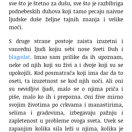
sve što je štetno za dušu, sve što je razbibriga
podnebeskih duhova koji tamo pecaju naivne
ljudske duše željne tajnih znanja i velike
moći.
S druge strane postoje zaista izuzetni i
vanredni ljudi kojiu sebi nose Sveti Duh i
blagodat
. Imao sam prilike da ih upoznam,
neke od njih koji su živi a i dvoje koji su se
upokojili. Kod posmatrača koji ima dar da to
oseti, ta izuzetnost se kod njih uoči. Ali oni
su
nevidljivi ljudi
, malo se o njima priča i
piše, malo ko ih i prepozna. Oni žive mirno
svojim životima po crkvama i manastirima,
selima i gradovima, izbegavaju pažnju i
zapletenost u probleme ovoga sveta. Uvek se
zapanjim kolika sila leži u njima, kolika je