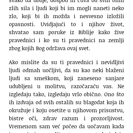
svako da dodje, Gospod ih čuva od svih onih
zlih sila i ljudi koji bi im mogli naneti neko
zlo, koji bi ih možda i nesvesno izložili
opasnosti. Uvidjajući to i njihov život,
shvatao sam poruke iz Biblije kako žive
pravednici i ko su ti pravednici na zemlji
zbog kojih Bog održava ovaj svet.
Ako mislite da su ti pravednici i nevidljivi
ljudi odmah uočljivi, da su kao neki blaženi
ljudi sa smeškom, koji zaneseno sanjare
udubljeni u molitvu, razočaraću vas. Ne
izgledaju tako, izgledaju vrlo obično. Ono što
ih izdvaja od svih ostalih su blagodat koja ih
okružuje i koju osetite u njihovom prisustvu,
bistre oči, zdrav razum i prozorljivost.
Vremenom sam već počeo da uočavam kada