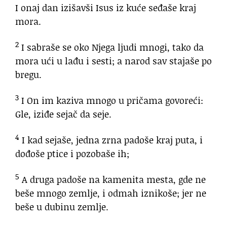
I onaj dan izišavši Isus iz kuće seđaše kraj
mora.
2
I sabraše se oko Njega ljudi mnogi, tako da
mora ući u lađu i sesti; a narod sav stajaše po
bregu.
3
I On im kaziva mnogo u pričama govoreći:
Gle, iziđe sejač da seje.
4
I kad sejaše, jedna zrna padoše kraj puta, i
dođoše ptice i pozobaše ih;
5
A druga padoše na kamenita mesta, gde ne
beše mnogo zemlje, i odmah iznikoše; jer ne
beše u dubinu zemlje.