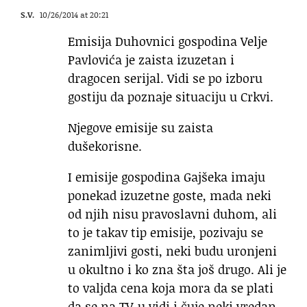
S.V.
10/26/2014 at 20:21
Emisija Duhovnici gospodina Velje
Pavlovića je zaista izuzetan i
dragocen serijal. Vidi se po izboru
gostiju da poznaje situaciju u Crkvi.
Njegove emisije su zaista
dušekorisne.
I emisije gospodina Gajšeka imaju
ponekad izuzetne goste, mada neki
od njih nisu pravoslavni duhom, ali
to je takav tip emisije, pozivaju se
zanimljivi gosti, neki budu uronjeni
u okultno i ko zna šta još drugo. Ali je
to valjda cena koja mora da se plati
da se na TV-u vidi i čuje neki vredan