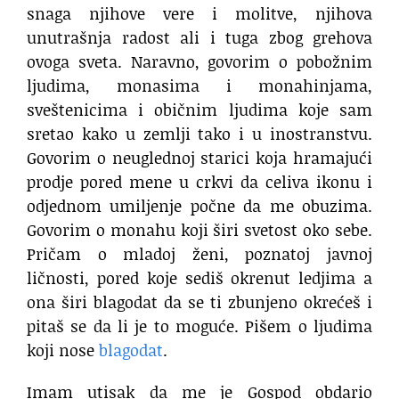
snaga njihove vere i molitve, njihova
unutrašnja radost ali i tuga zbog grehova
ovoga sveta. Naravno, govorim o pobožnim
ljudima, monasima i monahinjama,
sveštenicima i običnim ljudima koje sam
sretao kako u zemlji tako i u inostranstvu.
Govorim o neuglednoj starici koja hramajući
prodje pored mene u crkvi da celiva ikonu i
odjednom umiljenje počne da me obuzima.
Govorim o monahu koji širi svetost oko sebe.
Pričam o mladoj ženi, poznatoj javnoj
ličnosti, pored koje sediš okrenut ledjima a
ona širi blagodat da se ti zbunjeno okrećeš i
pitaš se da li je to moguće. Pišem o ljudima
koji nose
blagodat
.
Imam utisak da me je Gospod obdario