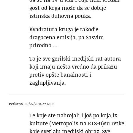
gost od koga može da se dobije
istinska duhovna pouka.
Kvadratura kruga je takodje
dragocena emisija, pa Sasvim
prirodno …
To je sve gerilski medijski rat autora
koji imaju nešto vredno da prikažu
protiv opšte banalnosti i
zaglupljivanja.
Petkana
10/27/2014 at 17:08
Te koje ste nabrojali i još po koja,iz
kulture (Metropolis na RTS-u)su retke
koje svetlaju medijski obraz..Sve