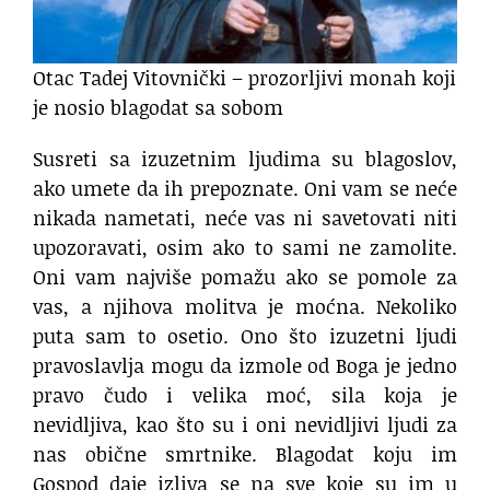
Otac Tadej Vitovnički – prozorljivi monah koji
je nosio blagodat sa sobom
Susreti sa izuzetnim ljudima su blagoslov,
ako umete da ih prepoznate. Oni vam se neće
nikada nametati, neće vas ni savetovati niti
upozoravati, osim ako to sami ne zamolite.
Oni vam najviše pomažu ako se pomole za
vas, a njihova molitva je moćna. Nekoliko
puta sam to osetio. Ono što izuzetni ljudi
pravoslavlja mogu da izmole od Boga je jedno
pravo čudo i velika moć, sila koja je
nevidljiva, kao što su i oni nevidljivi ljudi za
nas obične smrtnike. Blagodat koju im
Gospod daje izliva se na sve koje su im u