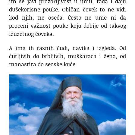
im se javi prozorljivost u umu, tada i daju
dušekorisne pouke. Običan čovek to ne vidi
kod njih, ne oseća. Često ne ume ni da
proceni važnost pouke koju dobije od takvog
izuzetnog čoveka.
A ima ih raznih ćudi, navika i izgleda. Od
ćutljivih do brbljivih, muškaraca i žena, od
manastira do seoske kuće.