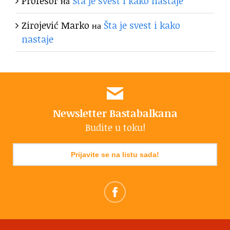
Profesor
на
Šta je svest i kako nastaje
Zirojević Marko
на
Šta je svest i kako
nastaje
Newsletter Bastabalkana
Budite u toku!
Prijavite se na listu sada!