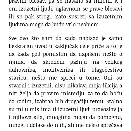
pravim blesav, pa se našalio sa mnom. A i
oni izuzetni ljudi, uglavnom se prave blesavi
ili su pak strogi. Zato susreti sa izuzetnim
ljudima mogu da budu vrlo neobični.
Sve ovo što sam do sada napisao je samo
beskrajan uvod u zaključak cele priče a to je
da kada god pomislim da napišem nešto o
njima, da skrenem pažnju na velikog
duhovnika, molitvenika ili blagočestivu
staricu, nešto me spreči u tome. Oni su
stvarni i izuzetni, nisu nikakva moja fikcija a
niti želja da pravim misteriju, za to da hoću
da radim, izabrao bih drugačiju temu. Stalno
su mi u mislima ti izuzetni ljudi pravoslavlja
i njihova sila, mnogima mogu da pomognu,
mnogi i dolaze do njih, ali me nešto sprečava