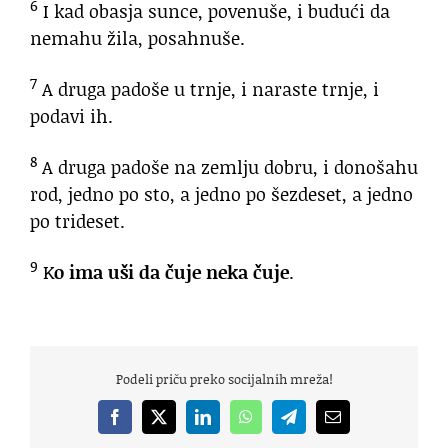
6
I kad obasja sunce, povenuše, i budući da
nemahu žila, posahnuše.
7
A druga padoše u trnje, i naraste trnje, i
podavi ih.
8
A druga padoše na zemlju dobru, i donošahu
rod, jedno po sto, a jedno po šezdeset, a jedno
po trideset.
9
K
o ima uši da čuje neka čuje
.
Podeli priču preko socijalnih mreža!
Facebook
X
LinkedIn
WhatsApp
Telegram
Email