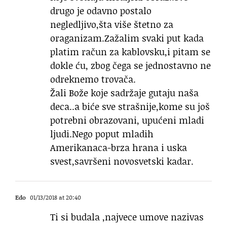
drugo je odavno postalo
negledljivo,šta više štetno za
oraganizam.Zažalim svaki put kada
platim račun za kablovsku,i pitam se
dokle ću, zbog čega se jednostavno ne
odreknemo trovača.
Žali Bože koje sadržaje gutaju naša
deca..a biće sve strašnije,kome su još
potrebni obrazovani, upućeni mladi
ljudi.Nego poput mladih
Amerikanaca-brza hrana i uska
svest,savršeni novosvetski kadar.
Edo
01/13/2018 at 20:40
Ti si budala ,najvece umove nazivas