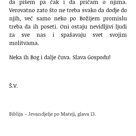
da pišem pa čak i da pričam o njima.
Verovatno zato što ne treba svako da dodje do
njih, već samo neko po Božijem promislu
treba da ih poseti. Oni ostaju nevidljivi ljudi
za sve nas i spašavaju svet svojim
molitvama.
Neka ih Bog i dalje čuva. Slava Gospodu!
Š.V.
Biblija – Jevandjelje po Mateji, glava 13.