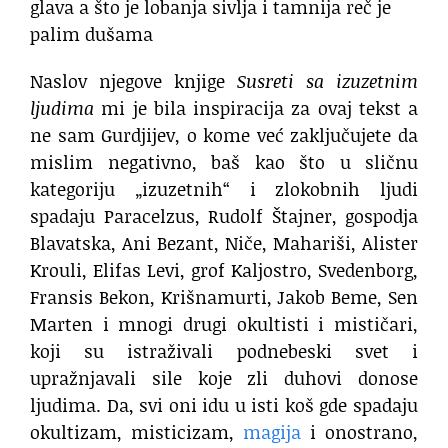
glava a što je lobanja sivlja i tamnija reč je
palim dušama
Naslov njegove knjige
Susreti sa izuzetnim
ljudima
mi je bila inspiracija za ovaj tekst a
ne sam Gurdjijev, o kome već zaključujete da
mislim negativno, baš kao što u sličnu
kategoriju „izuzetnih“ i zlokobnih ljudi
spadaju Paracelzus, Rudolf Štajner, gospodja
Blavatska, Ani Bezant, Niče, Mahariši, Alister
Krouli, Elifas Levi, grof Kaljostro, Svedenborg,
Fransis Bekon, Krišnamurti, Jakob Beme, Sen
Marten i mnogi drugi okultisti i mističari,
koji su istraživali podnebeski svet i
upražnjavali sile koje zli duhovi donose
ljudima. Da, svi oni idu u isti koš gde spadaju
okultizam, misticizam,
magija
i onostrano,