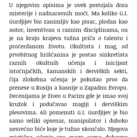
U njegovim opisima je uvek postojala doza
misterije i nadnaravnih moći. Ma koliko G.I.
Gurdjijev bio zanimljiv kao pisac, plodan kao
autor, inventivan u raznim disciplinama, on
je na kraju krajeva tužna priča o talentu i
proćerdanom životu. Okultista i mag, od
prvobitnog hrišćanina je postao sinkretista
raznih okultnih učenja i inicijant
istočnjačkih, šamanskih i derviških sekti,
čija zlokobna učenja je pokušao prvo da
prenese u Rusiju a kasnije u Zapadnu Evropu.
Decenijama je živeo u Parizu gde je imao svoj
kružok i podučavao magiji i derviškim
plesovima. Ali pomenuti G.I. Gurdjijev je bio
samo veliki opsenar, manipulator i duboko
nesrećno biće koje je tužno skončalo. Njegova
mistična učenja vas mogu samo duhovno