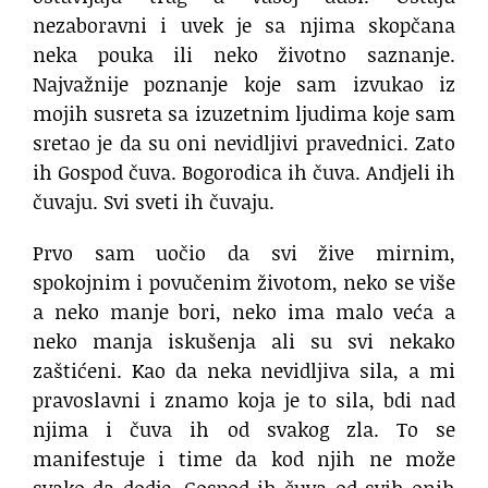
nezaboravni i uvek je sa njima skopčana
neka pouka ili neko životno saznanje.
Najvažnije poznanje koje sam izvukao iz
mojih susreta sa izuzetnim ljudima koje sam
sretao je da su oni nevidljivi pravednici. Zato
ih Gospod čuva. Bogorodica ih čuva. Andjeli ih
čuvaju. Svi sveti ih čuvaju.
Prvo sam uočio da svi žive mirnim,
spokojnim i povučenim životom, neko se više
a neko manje bori, neko ima malo veća a
neko manja iskušenja ali su svi nekako
zaštićeni. Kao da neka nevidljiva sila, a mi
pravoslavni i znamo koja je to sila, bdi nad
njima i čuva ih od svakog zla. To se
manifestuje i time da kod njih ne može