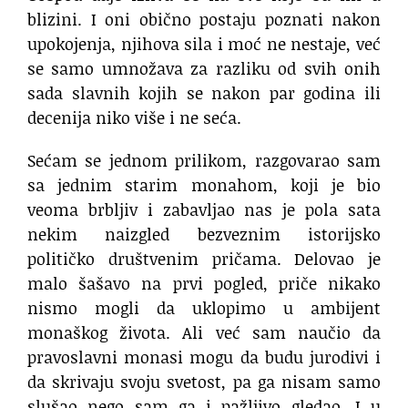
blizini. I oni obično postaju poznati nakon
upokojenja, njihova sila i moć ne nestaje, već
se samo umnožava za razliku od svih onih
sada slavnih kojih se nakon par godina ili
decenija niko više i ne seća.
Sećam se jednom prilikom, razgovarao sam
sa jednim starim monahom, koji je bio
veoma brbljiv i zabavljao nas je pola sata
nekim naizgled bezveznim istorijsko
političko društvenim pričama. Delovao je
malo šašavo na prvi pogled, priče nikako
nismo mogli da uklopimo u ambijent
monaškog života. Ali već sam naučio da
pravoslavni monasi mogu da budu jurodivi i
da skrivaju svoju svetost, pa ga nisam samo
slušao nego sam ga i pažljivo gledao. I u